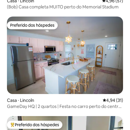
Casa ⋅ Lincoln
4,96 de uma a
4,96 (57)
(Bob) Casa completa MUITO perto do Memorial Stadium
Preferido dos hóspedes
Preferido dos hóspedes
Casa ⋅ Lincoln
4,94 de uma a
4,94 (31)
GameDay HQ | 2 quartos | Festa no carro perto do centro
da cidade
Preferido dos hóspedes
Entre os melhores preferidos dos hóspedes