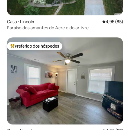
Casa ⋅ Lincoln
4,95 de uma a
4,95 (85)
Paraíso dos amantes do Acre e do ar livre
Preferido dos hóspedes
Entre os melhores preferidos dos hóspedes