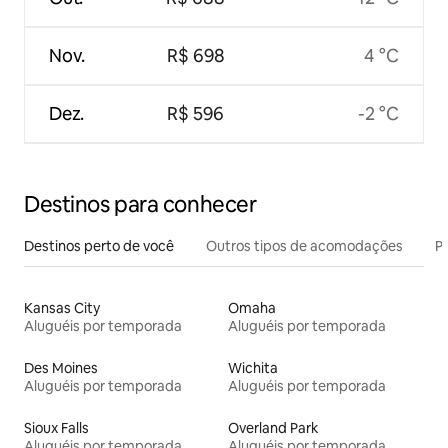
Nov.
R$ 698
4 °C
Dez.
R$ 596
-2 °C
Destinos para conhecer
Destinos perto de você
Outros tipos de acomodações
Pr
Kansas City
Omaha
Aluguéis por temporada
Aluguéis por temporada
Des Moines
Wichita
Aluguéis por temporada
Aluguéis por temporada
Sioux Falls
Overland Park
Aluguéis por temporada
Aluguéis por temporada