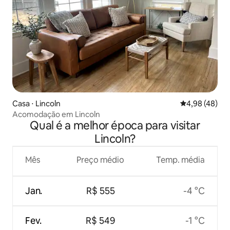
Casa ⋅ Lincoln
4,98 de uma a
4,98 (48)
Acomodação em Lincoln
Qual é a melhor época para visitar
Lincoln?
Mês
Preço médio
Temp. média
Jan.
R$ 555
-4 °C
Fev.
R$ 549
-1 °C