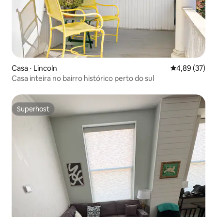
Casa ⋅ Lincoln
4,89 de uma a
4,89 (37)
Casa inteira no bairro histórico perto do sul
Superhost
Superhost