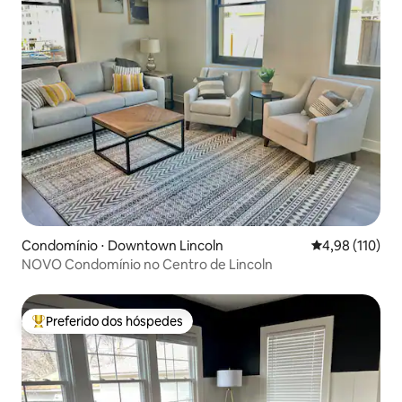
Condomínio ⋅ Downtown Lincoln
4,98 de uma av
4,98 (110)
NOVO Condomínio no Centro de Lincoln
Preferido dos hóspedes
Entre os melhores preferidos dos hóspedes