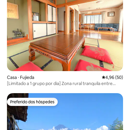
Casa ⋅ Fujieda
4,96 de uma a
4,96 (50)
[Limitado a 1 grupo por dia] Zona rural tranquila entre
Tóquio e Quioto | Estacionamento gratuito | Pousada
espaçosa para famílias
Preferido dos hóspedes
Preferido dos hóspedes