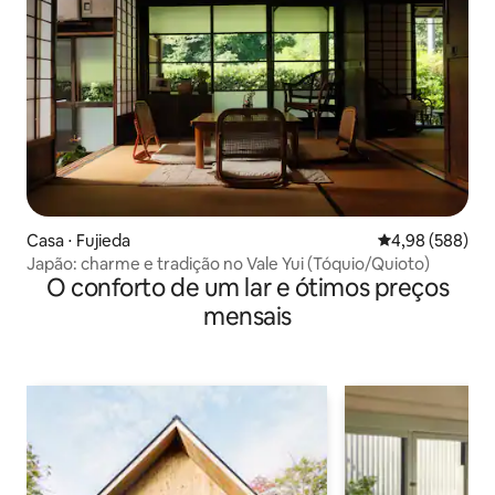
Casa ⋅ Fujieda
4,98 de uma ava
4,98 (588)
Japão: charme e tradição no Vale Yui (Tóquio/Quioto)
O conforto de um lar e ótimos preços
mensais