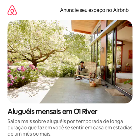
Pular
para
Anuncie seu espaço no Airbnb
o
conteúdo
Aluguéis mensais em Ōi River
Saiba mais sobre aluguéis por temporada de longa
duração que fazem você se sentir em casa em estadias
de um mês ou mais.