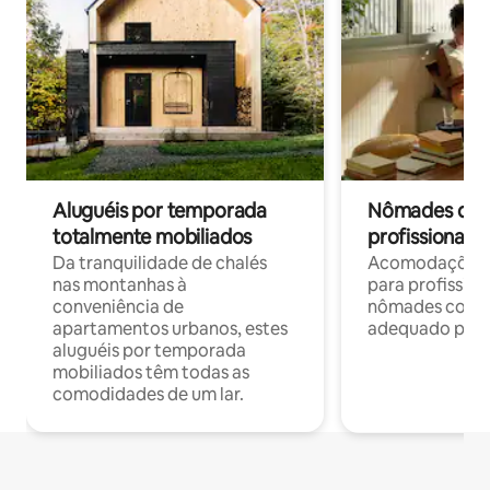
Aluguéis por temporada
Nômades digit
totalmente mobiliados
profissionais 
Da tranquilidade de chalés
Acomodações c
nas montanhas à
para profission
conveniência de
nômades com W
apartamentos urbanos, estes
adequado para 
aluguéis por temporada
mobiliados têm todas as
comodidades de um lar.