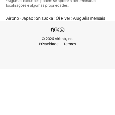
*Algumas exclusões podem se aplicar a determinadas
localizações e algumas propriedades.
Airbnb
Japão
Shizuoka
Ōi River
Aluguéis mensais
© 2026 Airbnb, Inc.
Privacidade
Termos