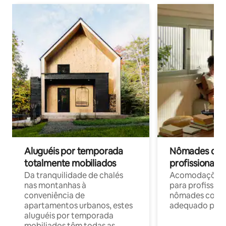
Aluguéis por temporada
Nômades digit
totalmente mobiliados
profissionais 
Da tranquilidade de chalés
Acomodações c
nas montanhas à
para profission
conveniência de
nômades com W
apartamentos urbanos, estes
adequado para 
aluguéis por temporada
mobiliados têm todas as