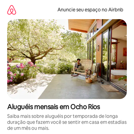
Pular
para
Anuncie seu espaço no Airbnb
o
conteúdo
Aluguéis mensais em Ocho Rios
Saiba mais sobre aluguéis por temporada de longa
duração que fazem você se sentir em casa em estadias
de um mês ou mais.