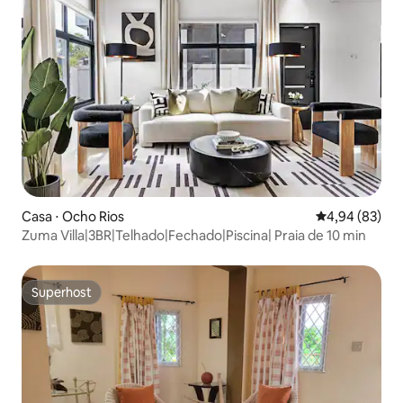
Casa ⋅ Ocho Rios
4,94 de uma a
4,94 (83)
Zuma Villa|3BR|Telhado|Fechado|Piscina| Praia de 10 min
Superhost
Superhost