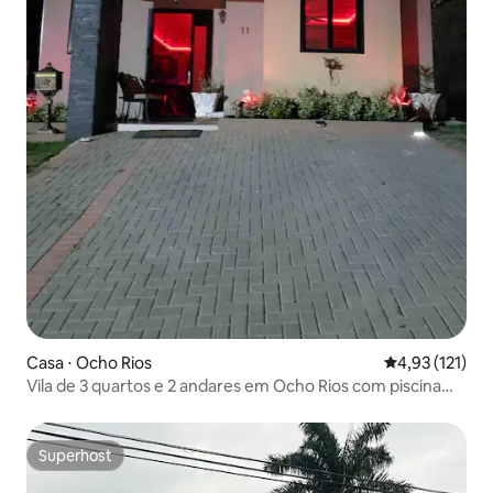
Casa ⋅ Ocho Rios
4,93 de uma av
4,93 (121)
Vila de 3 quartos e 2 andares em Ocho Rios com piscina
privativa
Superhost
Superhost