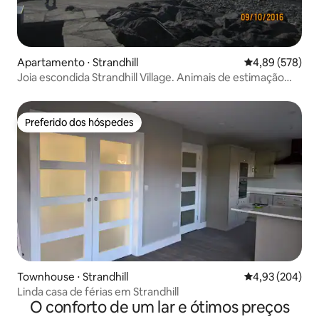
Apartamento ⋅ Strandhill
4,89 de uma ava
4,89 (578)
Joia escondida Strandhill Village. Animais de estimação
são bem-vindos
Preferido dos hóspedes
Preferido dos hóspedes
Townhouse ⋅ Strandhill
4,93 de uma ava
4,93 (204)
Linda casa de férias em Strandhill
O conforto de um lar e ótimos preços