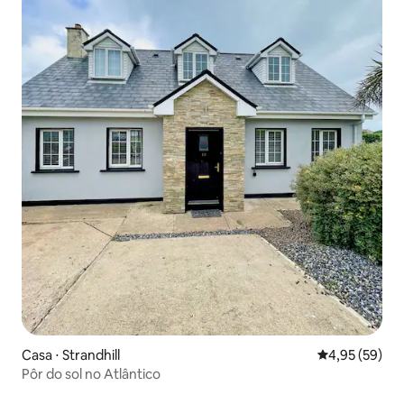
Casa ⋅ Strandhill
4,95 de uma a
4,95 (59)
Pôr do sol no Atlântico