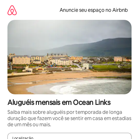
Pular
para
Anuncie seu espaço no Airbnb
o
conteúdo
Aluguéis mensais em Ocean Links
Saiba mais sobre aluguéis por temporada de longa
duração que fazem você se sentir em casa em estadias
de um mês ou mais.
Localização