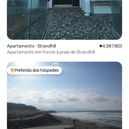
Apartamento ⋅ Strandhill
4,98 de uma av
4,98 (180)
Apartamento em frente à praia de Strandhill
Preferido dos hóspedes
Entre os melhores preferidos dos hóspedes