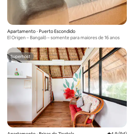
Apartamento ⋅ Puerto Escondido
El Origen – Bangalô – somente para maiores de 16 anos
Superhost
Superhost
Apartamento ⋅ Brisas de Zicatela
4,9 de uma a
4,9 (94)