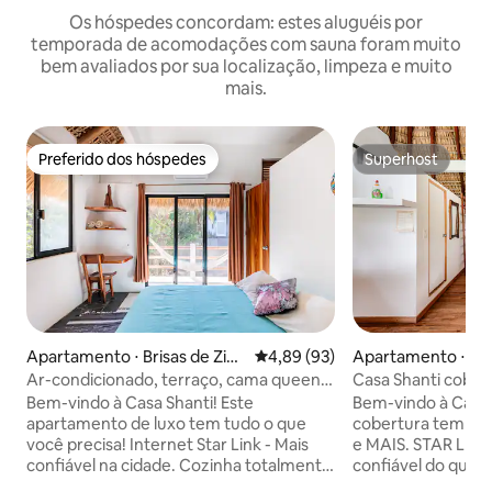
Os hóspedes concordam: estes aluguéis por
temporada de acomodações com sauna foram muito
bem avaliados por sua localização, limpeza e muito
mais.
Preferido dos hóspedes
Superhost
Preferido dos hóspedes
Superhost
Apartamento ⋅ Brisas de Zica
4,89 de uma avaliação média de
4,89 (93)
Apartamento ⋅ Bris
tela
ela
Ar-condicionado, terraço, cama queen-
Casa Shanti cobert
melhor localização perto da praia
melhor praia
Bem-vindo à Casa Shanti! Este
Bem-vindo à Casa S
apartamento de luxo tem tudo o que
cobertura tem tud
você precisa! Internet Star Link - Mais
e MAIS. STAR LINK INTERNET. mais
confiável na cidade. Cozinha totalmente
confiável do que q
equipada com: Liquidificador, cafeteira,
na cidade. uma cozinha completa com