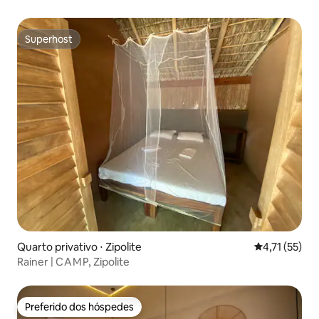
Superhost
Superhost
Quarto privativo ⋅ Zipolite
4,71 de uma a
4,71 (55)
Rainer | C A M P, Zipolite
Preferido dos hóspedes
Preferido dos hóspedes