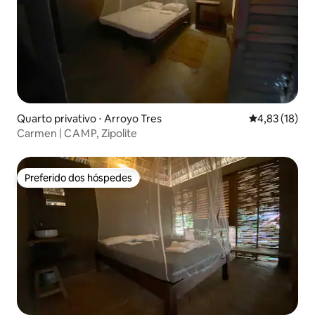
Quarto privativo ⋅ Arroyo Tres
4,83 de uma a
4,83 (18)
Carmen | C A M P, Zipolite
Preferido dos hóspedes
Preferido dos hóspedes