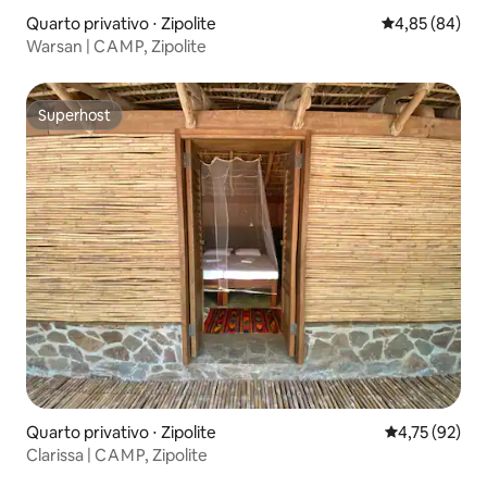
Quarto privativo ⋅ Zipolite
4,85 de uma a
4,85 (84)
Warsan | C A M P, Zipolite
Superhost
Superhost
Quarto privativo ⋅ Zipolite
4,75 de uma a
4,75 (92)
Clarissa | C A M P, Zipolite