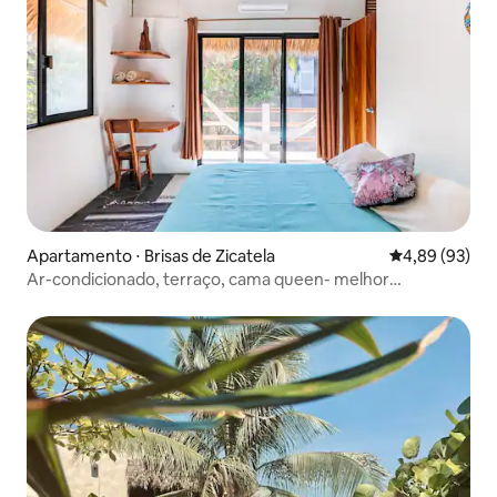
Apartamento ⋅ Brisas de Zicatela
4,89 de uma a
4,89 (93)
Ar-condicionado, terraço, cama queen- melhor
localização perto da praia