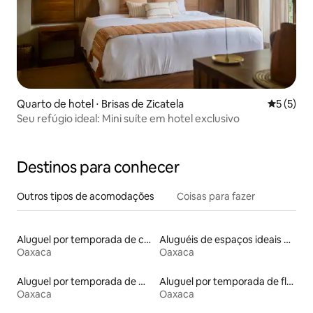
Quarto de hotel ⋅ Brisas de Zicatela
5 de uma 
5 (5)
Seu refúgio ideal: Mini suíte em hotel exclusivo
Destinos para conhecer
Outros tipos de acomodações
Coisas para fazer
Aluguel por temporada de casas de hóspedes
Aluguéis de espaços ideais para famílias
Oaxaca
Oaxaca
Aluguel por temporada de microcasas
Aluguel por temporada de flats
Oaxaca
Oaxaca