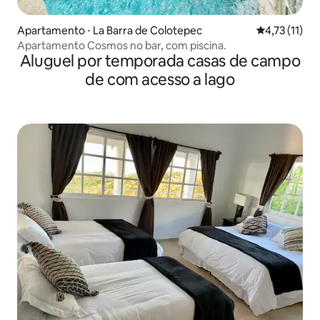
Apartamento ⋅ La Barra de Colotepec
4,73 de uma a
4,73 (11)
Apartamento Cosmos no bar, com piscina.
Aluguel por temporada casas de campo
de com acesso a lago