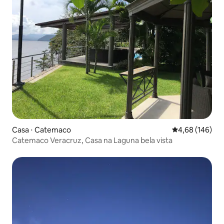
Casa ⋅ Catemaco
4,68 de uma av
4,68 (146)
Catemaco Veracruz, Casa na Laguna bela vista