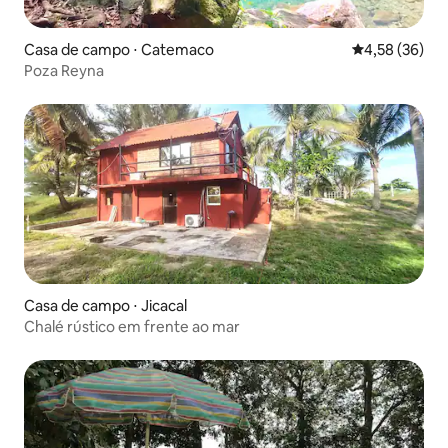
Casa de campo ⋅ Catemaco
4,58 de uma a
4,58 (36)
Poza Reyna
Casa de campo ⋅ Jicacal
Chalé rústico em frente ao mar