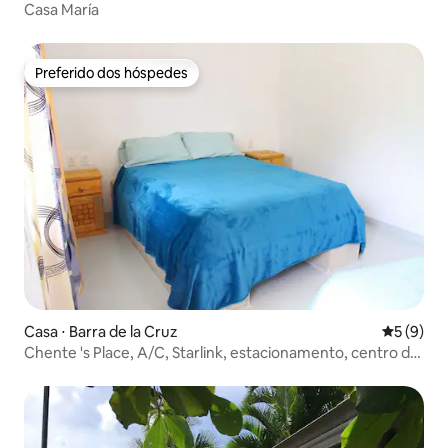
Casa María
Preferido dos hóspedes
Preferido dos hóspedes
Casa ⋅ Barra de la Cruz
5 de uma 
5 (9)
Chente 's Place, A/C, Starlink, estacionamento, centro da
cidade