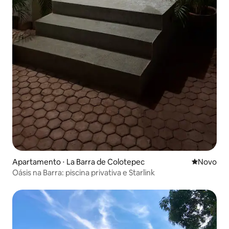
Apartamento ⋅ La Barra de Colotepec
Novo lugar
Novo
Oásis na Barra: piscina privativa e Starlink