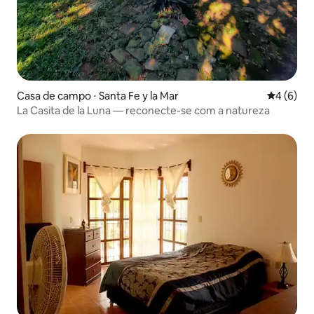
Casa de campo ⋅ Santa Fe y la Mar
4 de uma 
4 (6)
La Casita de la Luna — reconecte-se com a natureza