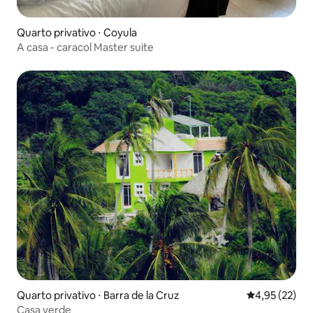
Quarto privativo ⋅ Coyula
A casa - caracol Master suite
Quarto privativo ⋅ Barra de la Cruz
4,95 de uma a
4,95 (22)
Casa verde