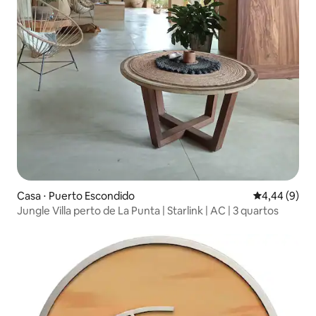
Casa ⋅ Puerto Escondido
4,44 de uma 
4,44 (9)
Jungle Villa perto de La Punta | Starlink | AC | 3 quartos