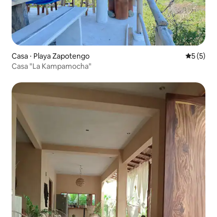
Casa ⋅ Playa Zapotengo
5 de uma 
5 (5)
Casa "La Kampamocha"