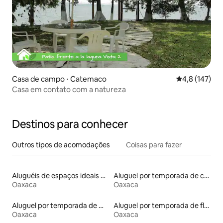
Casa de campo ⋅ Catemaco
4,8 de uma av
4,8 (147)
Casa em contato com a natureza
Destinos para conhecer
Outros tipos de acomodações
Coisas para fazer
Aluguéis de espaços ideais para famílias
Aluguel por temporada de casas de hóspedes
Oaxaca
Oaxaca
Aluguel por temporada de microcasas
Aluguel por temporada de flats
Oaxaca
Oaxaca