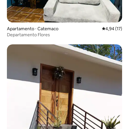
Apartamento ⋅ Catemaco
4,94 de uma a
4,94 (17)
Departamento Flores