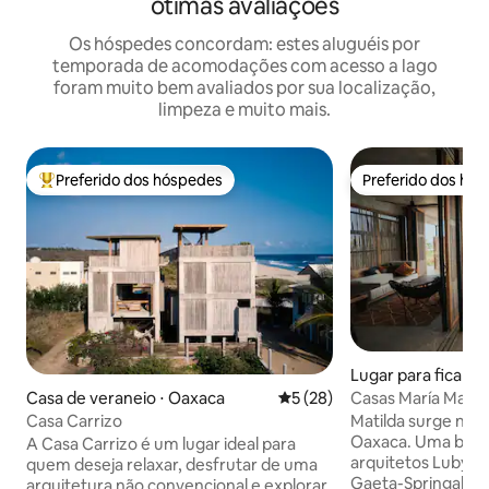
ótimas avaliações
Os hóspedes concordam: estes aluguéis por
temporada de acomodações com acesso a lago
foram muito bem avaliados por sua localização,
limpeza e muito mais.
Preferido dos hóspedes
Preferido dos hó
Entre os melhores preferidos dos hóspedes
Preferido dos hó
Lugar para ficar ⋅
ndido
Casa de veraneio ⋅ Oaxaca
5 de uma avaliação média de
5 (28)
Casas María Matild
região de Casa Wa
Casa Carrizo
Matilda surge na c
Oaxaca. Uma bela peça projetada pelos
A Casa Carrizo é um lugar ideal para
arquitetos Luby Spr
quem deseja relaxar, desfrutar de uma
Gaeta-Springall-ar
arquitetura não convencional e explorar