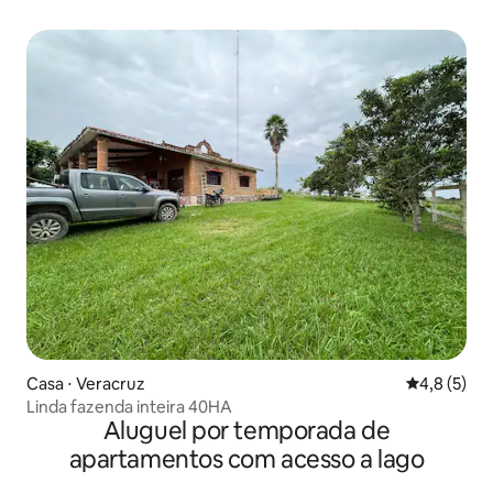
Casa ⋅ Veracruz
4,8 de uma 
4,8 (5)
Linda fazenda inteira 40HA
Aluguel por temporada de
apartamentos com acesso a lago