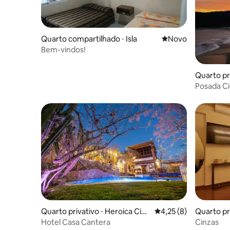
Quarto compartilhado ⋅ Isla
Novo lugar para fic
Novo
Bem-vindos!
Quarto pr
Posada Ci
Quarto privativo ⋅ Heroica Ciud
4,25 de uma avaliação
4,25 (8)
Quarto pr
ad de Huajuapan de Leon
Hotel Casa Cantera
Cinzas