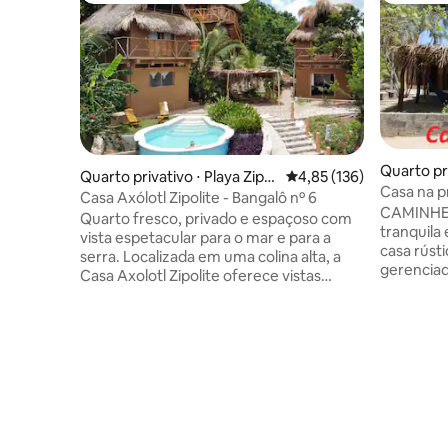
Quarto pri
Quarto privativo ⋅ Playa Zipol
4,85 de uma avaliação m
4,85 (136)
Cruz
Casa na p
ite, San Pedro Pochutla
Casa Axólotl Zipolite - Bangalô nº 6
CAMINHE ATÉ 
Quarto fresco, privado e espaçoso com
tranquila
vista espetacular para o mar e para a
casa rúst
serra. Localizada em uma colina alta, a
gerenciad
Casa Axolotl Zipolite oferece vistas
praia de 
deslumbrantes do Oceano Pacífico.
um quart
Deite-se ao sol quente, refresque-se na
compartil
piscina, sente-se entre as palmeiras e
quarto in
bananeiras e desfrute do nosso oásis e
Alugamos
desfrute do nosso oásis. Uma cozinha
QUARTO, b
compartilhada totalmente equipada está
você quer
disponível para todos os hóspedes o
reservar 
tempo todo. Uma caminhada de 7
anúncio é 
minutos leva você à praia e ao centro de