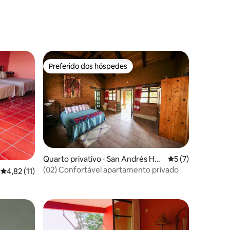
Preferido dos hóspedes
Preferido dos hóspedes
Quarto privativo ⋅ San Andrés Hua
5 de uma avaliaçã
5 (7)
yapam
(02) Confortável apartamento privado
ções
4,82 de uma avaliação média de 5, 11 avaliações
4,82 (11)