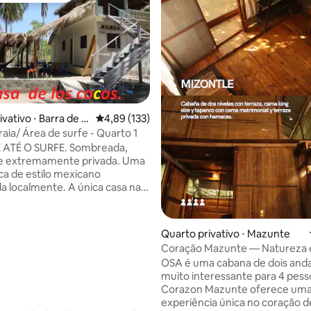
vativo ⋅ Barra de la
4,89 de uma avaliação média de 5, 133 avalia
4,89 (133)
édia de 5, 136 avaliações
raia/ Área de surfe - Quarto 1
O SURFE. Sombreada,
 e extremamente privada. Uma
ica de estilo mexicano
a localmente. A única casa na
surfe da Barra. Você pode alugar
o para si mesmo ou
har com um amigo, o preço do
Quarto privativo ⋅ Mazunte
clui uma ou duas pessoas.
Coração Mazunte — Natureza e
 a CASA INTEIRA ou POR
| Osa
OSA é uma cabana de dois and
asta perguntar ao Eric se
muito interessante para 4 pess
 a casa inteira, (ou apenas
Corazon Mazunte oferece um
todos os quatro quartos) Este
experiência única no coração d
para o quarto 1, se outros