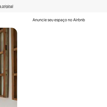
 original
Anuncie seu espaço no Airbnb
 deslizando o dedo na tela.