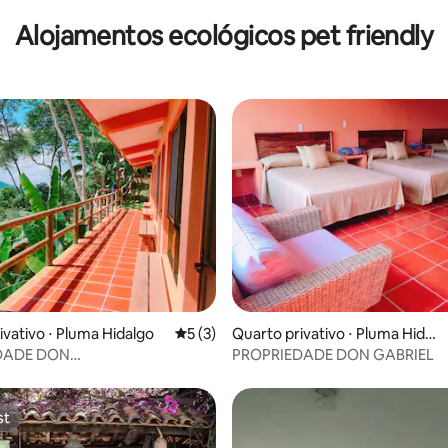
Alojamentos ecológicos pet friendly
média de 5, 23 avaliações
ivativo ⋅ Pluma Hidalgo
5 de uma avaliação média de 5, 3 avalia
5 (3)
Quarto privativo ⋅ Pluma Hidal
go
DADE DON
PROPRIEDADE DON GABRIEL
/CONJUGAL
st
st