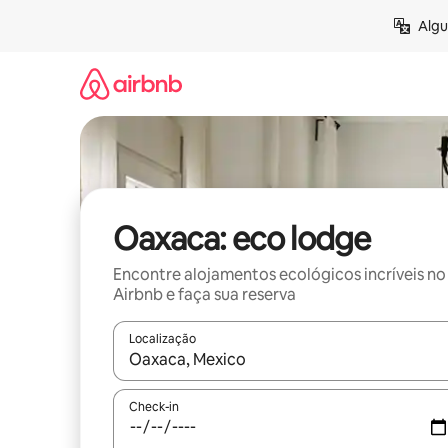
Pular
Algu
para
o
conteúdo
Oaxaca: eco lodge
Encontre alojamentos ecológicos incríveis no
Airbnb e faça sua reserva
Localização
Quando os resultados estiverem disponíveis, expl
Check-in