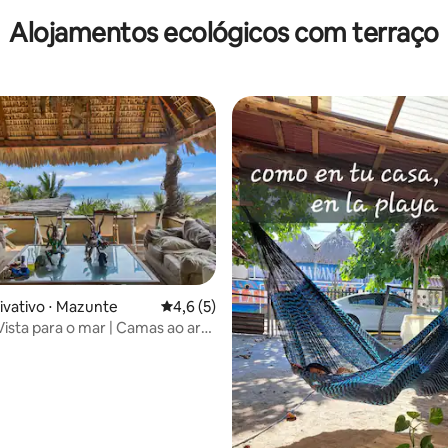
Alojamentos ecológicos com terraço
ivativo ⋅ Mazunte
4,6 de uma avaliação média de 5, 5 avalia
4,6 (5)
Vista para o mar | Camas ao ar
média de 5, 33 avaliações
uveiro