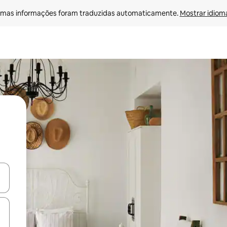
mas informações foram traduzidas automaticamente. 
Mostrar idioma
ore-os usando as seta para cima e para baixo do teclado ou tocando e