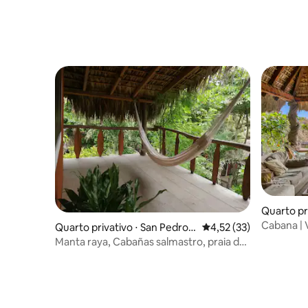
Quarto pr
Cabana | 
Quarto privativo ⋅ San Pedro P
4,52 de uma avaliação 
4,52 (33)
livre e ch
ochutla
Manta raya, Cabañas salmastro, praia de
Zipolite.