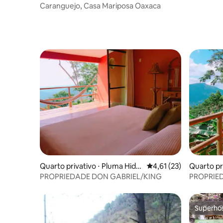
Caranguejo, Casa Mariposa Oaxaca
Quarto privativo ⋅ Pluma Hidal
4,61 de uma avaliação 
4,61 (23)
Quarto pr
go
PROPRIEDADE DON GABRIEL/KING
PROPRIE
GABRIEL
Superho
Superho