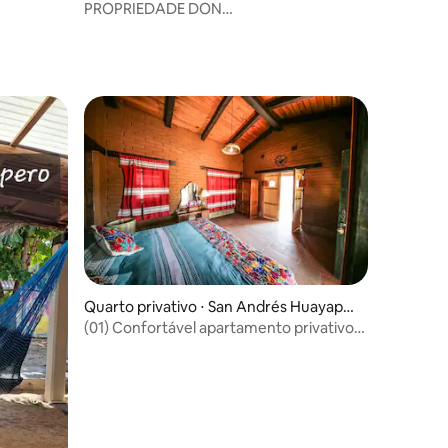
go
PROPRIEDADE DON
GABRIEL/CONJUGAL
ções
Quarto privativo ⋅ San Andrés Huayapa
m
(01) Confortável apartamento privativo
com vistas