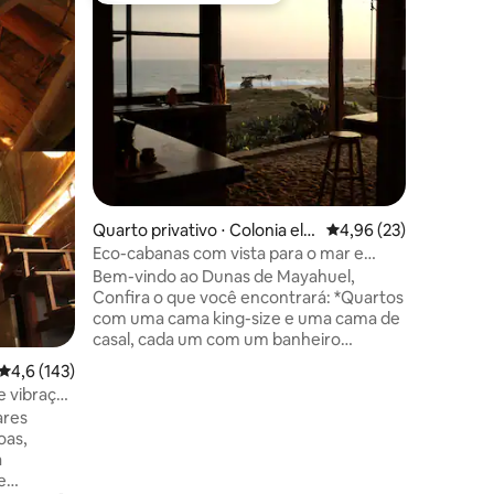
Pochutla
Chalé ex
uma rese
Experime
com a na
com vist
um penha
YIIMTII: 
acesso a 
protegida
de frutas
ções
permacul
luxuosa.
Quarto privativo ⋅ Colonia el v
4,96 de uma avaliação
4,96 (23)
orgânica 
enado
Eco-cabanas com vista para o mar e
incluído 
ponto de surfe
Bem-vindo ao Dunas de Mayahuel,
privado, 
Confira o que você encontrará: *Quartos
EcoReser
com uma cama king-size e uma cama de
recém-c
casal, cada um com um banheiro
privativo e entrada separada *Uma praia
4,6 de uma avaliação média de 5, 143 avaliações
4,6 (143)
intocada bem na sua porta. *Acesso a
 vibração
uma casa comum com vista para o mar,
ares
incluindo: *1º andar: cozinha totalmente
oas,
equipada. *2º andar: redes, área de jantar
a
e deck de ioga *Nosso hotel é 100% auto-
e
sustentável, alimentado por energia