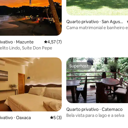
ar
Quarto privativo ⋅ San Agustí
n Etla
Cama matrimonial e banheiro 
Agustín, Etla
ivativo ⋅ Mazunte
4,57 de uma avaliação média de 5, 7 avalia
4,57 (7)
elito Lindo, Suíte Don Pepe
Superhost
Superhost
Quarto privativo ⋅ Catemaco
Bela vista para o lago e a selva
 média de 5, 8 avaliações
ivativo ⋅ Oaxaca
5 de uma avaliação média de 5, 3 avalia
5 (3)