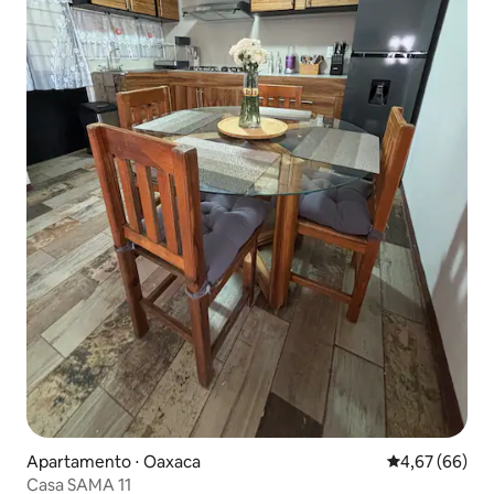
Apartamento ⋅ Oaxaca
4,67 de uma a
4,67 (66)
Casa SAMA 11