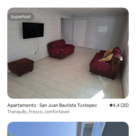
Superhost
Superhost
Apartamento ⋅ San Juan Bautista Tuxtepec
4,4 de uma a
4,4 (20)
Tranquilo, fresco, confortável