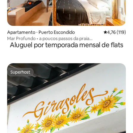
Apartamento ⋅ Puerto Escondido
4,76 de uma av
4,76 (119)
Mar Profundo • a poucos passos da praia
Aluguel por temporada mensal de flats
+Piscina+AC+Starlink
Superhost
Superhost