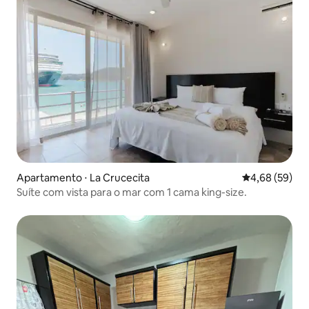
Apartamento ⋅ La Crucecita
4,68 de uma a
4,68 (59)
Suíte com vista para o mar com 1 cama king-size.