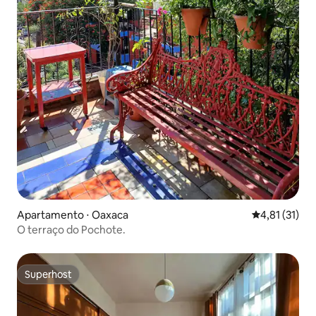
Apartamento ⋅ Oaxaca
4,81 de uma a
4,81 (31)
O terraço do Pochote.
Superhost
Superhost