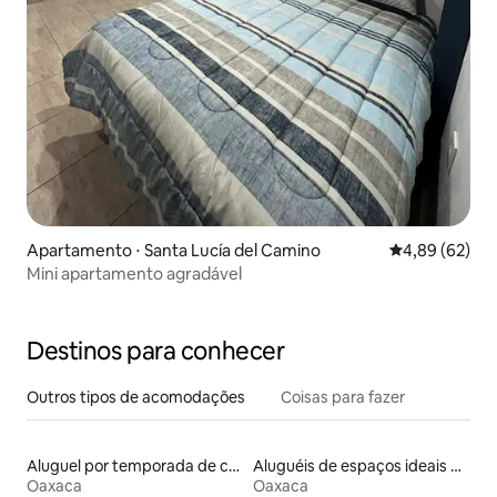
Apartamento ⋅ Santa Lucía del Camino
4,89 de uma a
4,89 (62)
Mini apartamento agradável
Destinos para conhecer
Outros tipos de acomodações
Coisas para fazer
Aluguel por temporada de casas de hóspedes
Aluguéis de espaços ideais para famílias
Oaxaca
Oaxaca