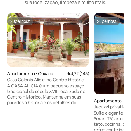
sua localização, limpeza e muito mais.
Superhost
Superhost
Superhost
Superhost
Apartamento ⋅ Oaxaca
4,72 de uma avaliação média de 
4,72 (145)
Casa Colonia Alicia: no Centro Histórico.
Explore!
A CASA ALICIA é um pequeno espaço
tradicional do século XVIII localizado no
Centro Histórico. Mantenha em suas
Apartamento ⋅ Pu
paredes a história e os detalhes do
ndido
Jacuzzi privativa 
design e da arte de Oaxaca. Localizado
Casa Mitla
Suíte elegante co
no coração de Oaxaca, é cercado por
Smart TV, ar-condi
pontos turísticos. Você pode explorar a
teto, cozinha, ba
cidade a pé, desfrutar de suas ruas,
refrescante jacuzzi priva
monumentos, museus, cafés e