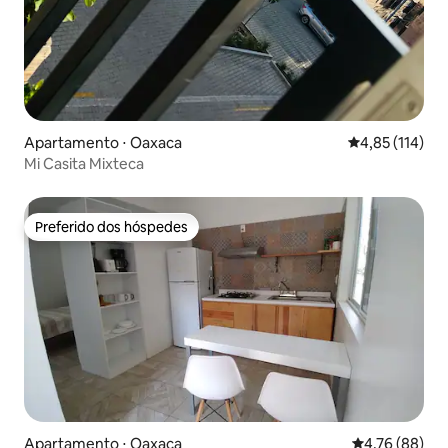
Apartamento ⋅ Oaxaca
4,85 de uma av
4,85 (114)
Mi Casita Mixteca
Preferido dos hóspedes
Preferido dos hóspedes
Apartamento ⋅ Oaxaca
4,76 de uma a
4,76 (88)