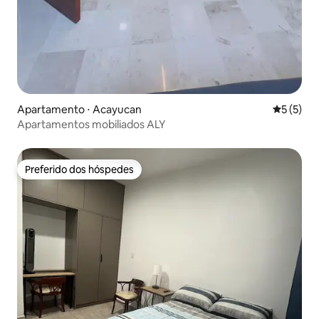
Apartamento ⋅ Acayucan
5 de uma 
5 (5)
Apartamentos mobiliados ALY
Preferido dos hóspedes
Preferido dos hóspedes