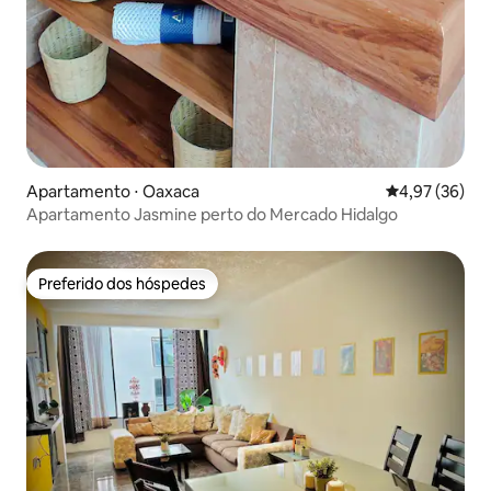
Apartamento ⋅ Oaxaca
4,97 de uma a
4,97 (36)
Apartamento Jasmine perto do Mercado Hidalgo
Preferido dos hóspedes
Preferido dos hóspedes