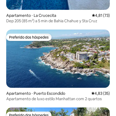
Apartamento ⋅ La Crucecita
4,81 de uma a
4,81 (73)
Dep 205 (85 m²) a 5 min de Bahia Chahue y Sta Cruz
Preferido dos hóspedes
Preferido dos hóspedes
Apartamento ⋅ Puerto Escondido
4,83 de uma a
4,83 (35)
Apartamento de luxo estilo Manhattan com 2 quartos
Preferido dos hóspedes