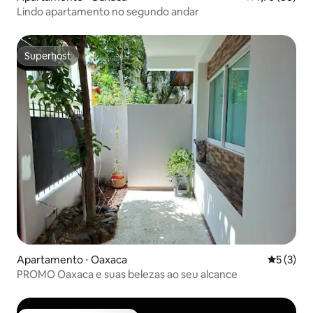
Lindo apartamento no segundo andar
Superhost
Superhost
Apartamento ⋅ Oaxaca
5 de uma 
5 (3)
PROMO Oaxaca e suas belezas ao seu alcance