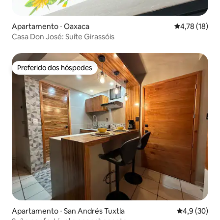
Apartamento ⋅ Oaxaca
4,78 de uma a
4,78 (18)
Casa Don José: Suíte Girassóis
Preferido dos hóspedes
Preferido dos hóspedes
Apartamento ⋅ San Andrés Tuxtla
4,9 de uma a
4,9 (30)