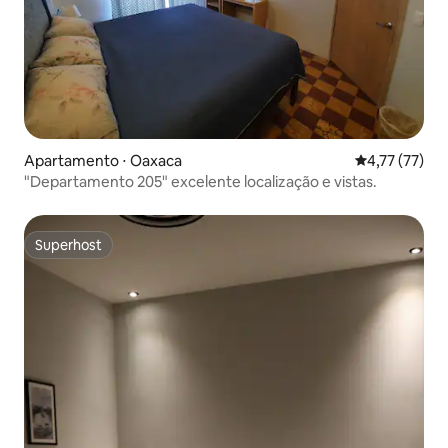
Apartamento ⋅ Oaxaca
4,77 de uma a
4,77 (77)
"Departamento 205" excelente localização e vistas.
Superhost
Superhost