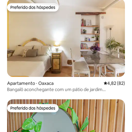
Preferido dos hóspedes
Preferido dos hóspedes
Apartamento ⋅ Oaxaca
4,82 de uma a
4,82 (82)
Bangalô aconchegante com um pátio de jardim
exuberante.
Preferido dos hóspedes
Preferido dos hóspedes