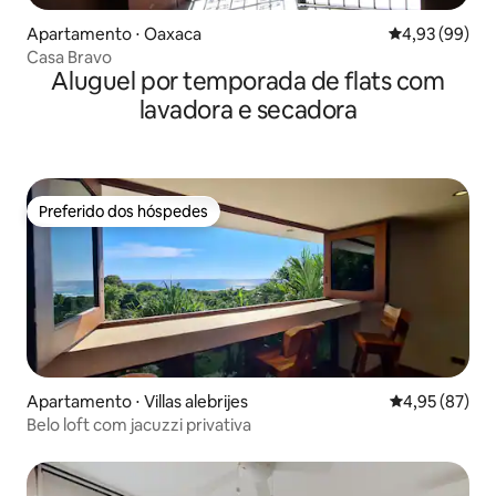
Apartamento ⋅ Oaxaca
4,93 de uma a
4,93 (99)
Casa Bravo
Aluguel por temporada de flats com
lavadora e secadora
Preferido dos hóspedes
Preferido dos hóspedes
Apartamento ⋅ Villas alebrijes
4,95 de uma a
4,95 (87)
Belo loft com jacuzzi privativa