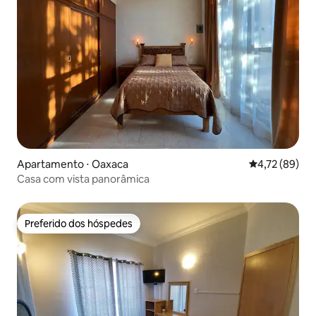
Apartamento ⋅ Oaxaca
4,72 de uma a
4,72 (89)
Casa com vista panorâmica
Preferido dos hóspedes
Preferido dos hóspedes