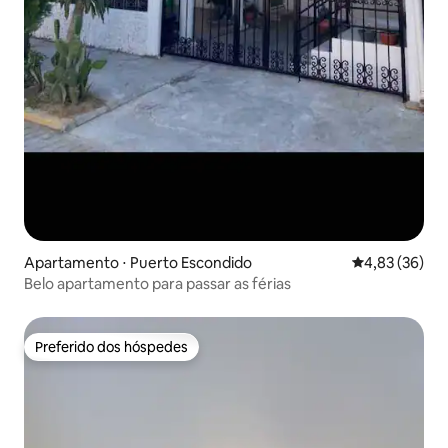
Apartamento ⋅ Puerto Escondido
4,83 de uma a
4,83 (36)
Belo apartamento para passar as férias
Preferido dos hóspedes
Preferido dos hóspedes