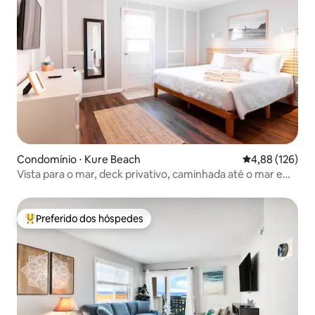
Condomínio ⋅ Kure Beach
4,88 de uma av
4,88 (126)
Vista para o mar, deck privativo, caminhada até o mar e
cais
Preferido dos hóspedes
Entre os melhores preferidos dos hóspedes