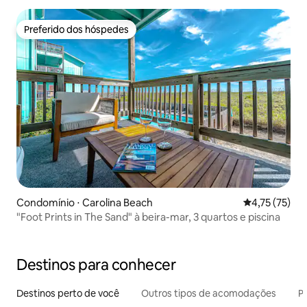
Preferido dos hóspedes
Preferido dos hóspedes
Condomínio ⋅ Carolina Beach
4,75 de uma a
4,75 (75)
"Foot Prints in The Sand" à beira-mar, 3 quartos e piscina
Destinos para conhecer
Destinos perto de você
Outros tipos de acomodações
Pr