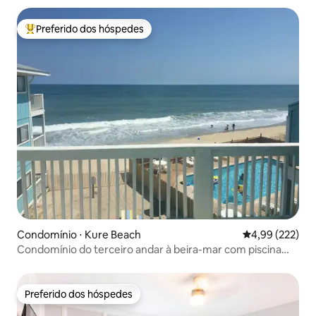
Preferido dos hóspedes
Entre os melhores preferidos dos hóspedes
Condomínio ⋅ Kure Beach
4,99 de uma av
4,99 (222)
Condomínio do terceiro andar à beira-mar com piscina
(Riggings E-3)
Preferido dos hóspedes
Preferido dos hóspedes