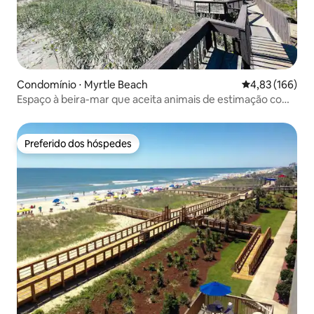
Condomínio ⋅ Myrtle Beach
4,83 de uma av
4,83 (166)
Espaço à beira-mar que aceita animais de estimação com
vista da varanda
Preferido dos hóspedes
Preferido dos hóspedes