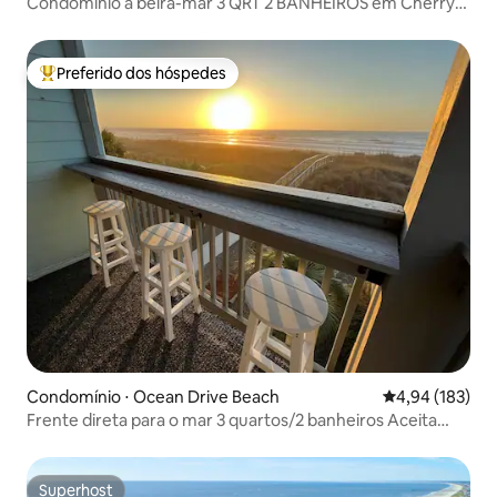
Condomínio à beira-mar 3 QRT 2 BANHEIROS em Cherry
Grove
Preferido dos hóspedes
Entre os melhores preferidos dos hóspedes
Condomínio ⋅ Ocean Drive Beach
4,94 de uma av
4,94 (183)
Frente direta para o mar 3 quartos/2 banheiros Aceita
cães **FRENTE PARA O MAR**
Superhost