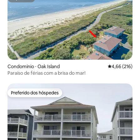
Superhost
Condomínio ⋅ Oak Island
4,66 de uma av
4,66 (216)
Paraíso de férias com a brisa do mar!
Preferido dos hóspedes
Preferido dos hóspedes