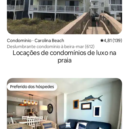
Condomínio ⋅ Carolina Beach
4,81 de uma av
4,81 (139)
Deslumbrante condomínio à beira-mar (612)
Locações de condomínios de luxo na
praia
Preferido dos hóspedes
Preferido dos hóspedes