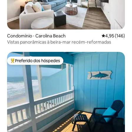
Condomínio ⋅ Carolina Beach
4,95 de uma av
4,95 (146)
Vistas panorâmicas à beira-mar recém-reformadas
Preferido dos hóspedes
Entre os melhores preferidos dos hóspedes