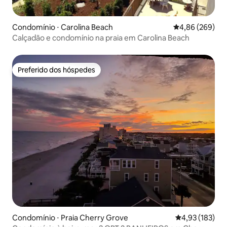
Condomínio ⋅ Carolina Beach
4,86 de uma ava
4,86 (269)
Calçadão e condomínio na praia em Carolina Beach
Preferido dos hóspedes
Preferido dos hóspedes
Condomínio ⋅ Praia Cherry Grove
4,93 de uma av
4,93 (183)