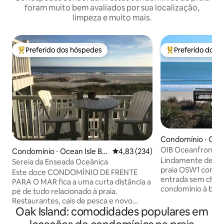
foram muito bem avaliados por sua localização,
limpeza e muito mais.
Preferido dos hóspedes
Preferido dos 
Entre os melhores preferidos dos hóspedes
Entre os melhore
Condomínio ⋅ Ocea
ach
OIB Oceanfront 3 
Condomínio ⋅ Ocean Isle Be
4,83 de uma avaliação média de 
4,83 (234)
com lençóis!
Lindamente deco
ach
Sereia da Enseada Oceânica
praia OSW1 comple
Este doce CONDOMÍNIO DE FRENTE
entrada sem chave
PARA O MAR fica a uma curta distância a
condomínio à beir
pé de tudo relacionado à praia.
com vista panorâm
Restaurantes, cais de pesca e novo
unidade impulsio
Oak Island: comodidades populares em
parque recreativo para todas as idades!!
totalmente abaste
A unidade foi recentemente