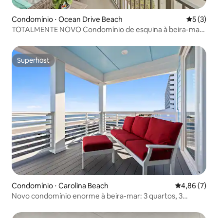
Condomínio ⋅ Ocean Drive Beach
5 de uma 
5 (3)
TOTALMENTE NOVO Condomínio de esquina à beira-mar
com 3 quartos e 3 banheiros
Superhost
Superhost
Condomínio ⋅ Carolina Beach
4,86 de uma 
4,86 (7)
Novo condomínio enorme à beira-mar: 3 quartos, 3
banheiros, elevador