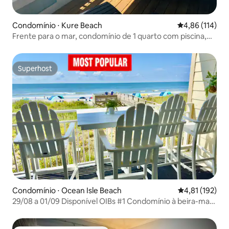
Condomínio ⋅ Kure Beach
4,86 de uma av
4,86 (114)
Frente para o mar, condomínio de 1 quarto com piscina,
Reef Relief
Superhost
Superhost
Condomínio ⋅ Ocean Isle Beach
4,81 de uma av
4,81 (192)
29/08 a 01/09 Disponível OIBs #1 Condomínio à beira-mar-
Lençóis