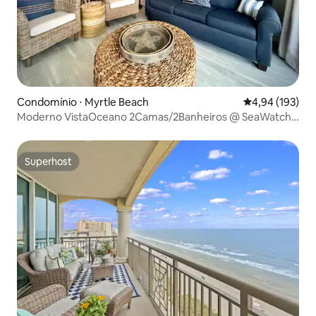
Condomínio ⋅ Myrtle Beach
4,94 de uma av
4,94 (193)
Moderno VistaOceano 2Camas/2Banheiros @ SeaWatch
Resort!
Superhost
Superhost