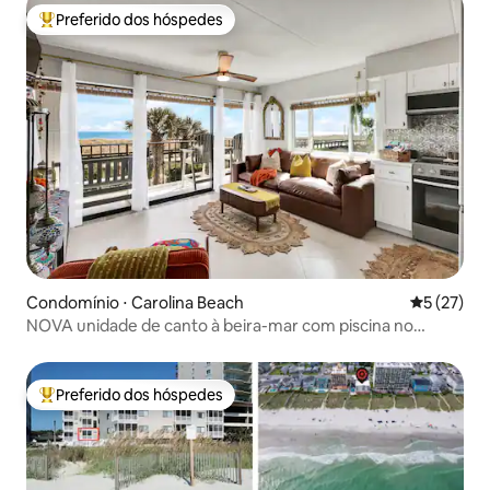
Preferido dos hóspedes
Entre os melhores preferidos dos hóspedes
Condomínio ⋅ Carolina Beach
5 de uma a
5 (27)
NOVA unidade de canto à beira-mar com piscina no
calçadão
Preferido dos hóspedes
Entre os melhores preferidos dos hóspedes