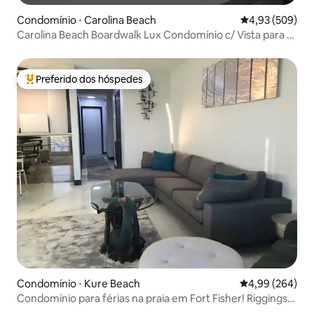
Condomínio ⋅ Carolina Beach
4,93 de uma ava
4,93 (509)
Carolina Beach Boardwalk Lux Condomínio c/ Vista para o
Mar
Preferido dos hóspedes
Entre os melhores preferidos dos hóspedes
Condomínio ⋅ Kure Beach
4,99 de uma ava
4,99 (264)
Condomínio para férias na praia em Fort Fisher! Riggings
L1