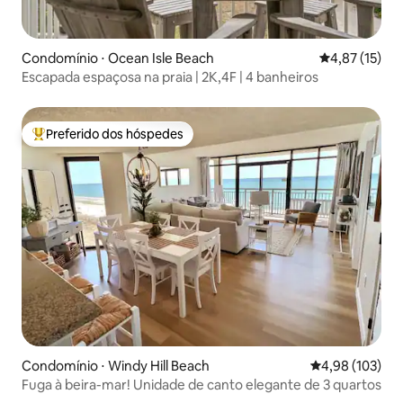
Condomínio ⋅ Ocean Isle Beach
4,87 de uma a
4,87 (15)
Escapada espaçosa na praia | 2K,4F | 4 banheiros
Preferido dos hóspedes
Entre os melhores preferidos dos hóspedes
Condomínio ⋅ Windy Hill Beach
4,98 de uma av
4,98 (103)
Fuga à beira-mar! Unidade de canto elegante de 3 quartos