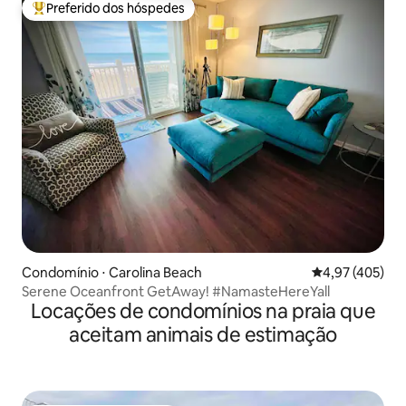
Preferido dos hóspedes
Entre os melhores preferidos dos hóspedes
Condomínio ⋅ Carolina Beach
4,97 de uma av
4,97 (405)
Serene Oceanfront GetAway! #NamasteHereYall
Locações de condomínios na praia que
aceitam animais de estimação