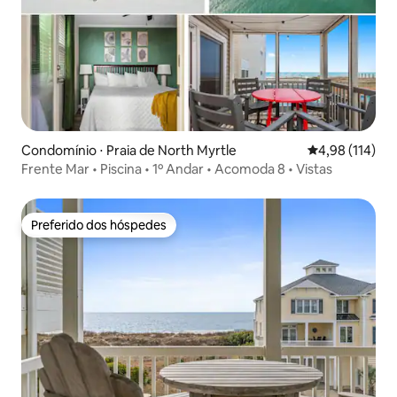
Condomínio ⋅ Praia de North Myrtle
4,98 de uma av
4,98 (114)
Frente Mar • Piscina • 1º Andar • Acomoda 8 • Vistas
Preferido dos hóspedes
Preferido dos hóspedes