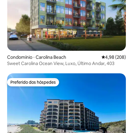
Condomínio ⋅ Carolina Beach
4,98 de uma ava
4,98 (208)
Sweet Carolina Ocean View, Luxo, Último Andar, 403
Preferido dos hóspedes
Preferido dos hóspedes