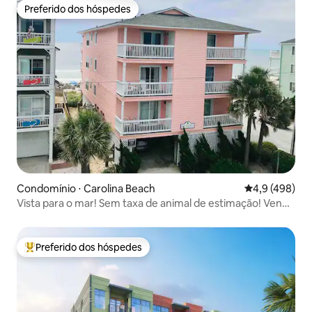
Preferido dos hóspedes
Preferido dos hóspedes
Condomínio ⋅ Carolina Beach
4,9 de uma av
4,9 (498)
Vista para o mar! Sem taxa de animal de estimação! Venha
relaxar no The Escape CB
Preferido dos hóspedes
Entre os melhores preferidos dos hóspedes