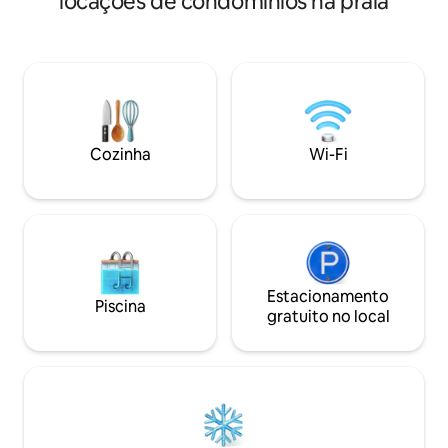
locações de condomínios na praia
com todos os lençó
remodelada. Adicionar um banheiro
com um conjunto d
completo, fazendo com que a unidade
hóspede. Móveis n
tenha 2 banheiros completos. 1 com
grandes montadas 
banheira. Quarto com cama queen size,
de praia, guarda-so
área de beliche com uma cama de
estão disponíveis para sua conveniência.
solteiro completa, sofá-cama queen
Aluguéis semanais
size, cozinha completa, sala de estar,
na temporada. Não
área de jantar. Lençóis serão fornecidos
Cozinha
Wi-Fi
carrinhos de golfe 
para todas as camas, exceto o sofá-
permitidos animai
cama (por favor, leve lençóis se for usá-
lo) Aluguéis mensais fora da temporada
disponíveis!!
Estacionamento
Piscina
gratuito no local