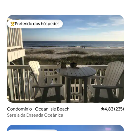
Preferido dos hóspedes
Entre os melhores preferidos dos hóspedes
Condomínio ⋅ Ocean Isle Beach
4,83 de uma av
4,83 (235)
Sereia da Enseada Oceânica