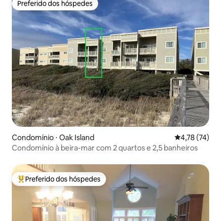
Preferido dos hóspedes
Preferido dos hóspedes
Condomínio ⋅ Oak Island
4,78 de uma a
4,78 (74)
Condomínio à beira-mar com 2 quartos e 2,5 banheiros
Preferido dos hóspedes
Entre os melhores preferidos dos hóspedes