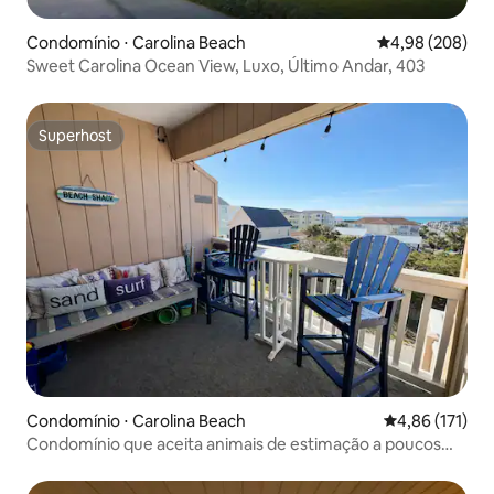
Condomínio ⋅ Carolina Beach
4,98 de uma ava
4,98 (208)
Sweet Carolina Ocean View, Luxo, Último Andar, 403
Superhost
Superhost
Condomínio ⋅ Carolina Beach
4,86 de uma av
4,86 (171)
Condomínio que aceita animais de estimação a poucos
passos da praia