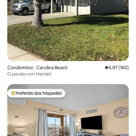
Condomínio ⋅ Carolina Beach
4,97 de uma av
4,97 (160)
O paraíso em Hamlet
Preferido dos hóspedes
Entre os melhores preferidos dos hóspedes