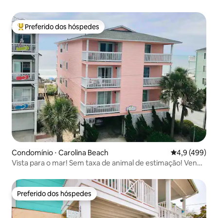
Preferido dos hóspedes
Entre os melhores preferidos dos hóspedes
Condomínio ⋅ Carolina Beach
4,9 de uma av
4,9 (499)
Vista para o mar! Sem taxa de animal de estimação! Venha
relaxar no The Escape CB
Preferido dos hóspedes
Preferido dos hóspedes