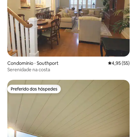
Condomínio ⋅ Southport
4,95 de uma a
4,95 (55)
Serenidade na costa
Preferido dos hóspedes
Preferido dos hóspedes