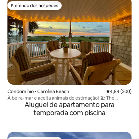
Preferido dos hóspedes
Preferido dos hóspedes
Condomínio ⋅ Carolina Beach
4,84 de uma ava
4,84 (200)
À beira-mar e aceita animais de estimação! 🏖 The
Aluguel de apartamento para
Seagulls Nest 🌊
temporada com piscina