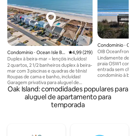
Condomínio ⋅ Ocea
ach
OIB Oceanfront 3 
Condomínio ⋅ Ocean Isle Be
4,99 de uma avaliação média de 
4,99 (219)
com lençóis!
Lindamente deco
ach
Duplex à beira-mar ~ lençóis incluídos!
praia OSW1 comple
2 quartos, 2 1/2 banheiros duplex à beira-
entrada sem chave
mar com 3 piscinas e quadras de tênis!
condomínio à beir
Roupas de cama e banho, incluídas!
com vista panorâm
Garagem privativa para aluguel de
unidade impulsio
Oak Island: comodidades populares para
carrinho de golfe permitido. Desculpe,
totalmente abaste
política rigorosa de não animais de
aluguel de apartamento para
com todos os lençó
estimação. Aluguéis semanais de sábado
temporada
com um conjunto d
a sábado na temporada de verão.
hóspede. Móveis n
OBSERVAÇÃO: Todas as três piscinas são
grandes montadas 
para os nossos hóspedes usarem e são
de praia, guarda-so
mantidas através da Associação de
estão disponíveis para sua conveniência.
Moradores e não temos nenhum
Aluguéis semanais
controle sobre exatamente quando elas