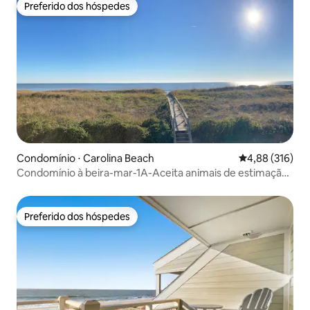
Preferido dos hóspedes
Preferido dos hóspedes
Condomínio ⋅ Carolina Beach
4,88 de uma av
4,88 (316)
Condomínio à beira-mar-1A-Aceita animais de estimação!
Lençóis fornecidos!
Preferido dos hóspedes
Preferido dos hóspedes