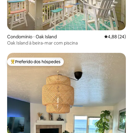
Condomínio ⋅ Oak Island
4,88 de uma a
4,88 (24)
Oak Island à beira-mar com piscina
Preferido dos hóspedes
Entre os melhores preferidos dos hóspedes