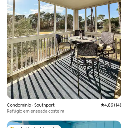
Condomínio ⋅ Southport
4,86 de uma a
4,86 (14)
Refúgio em enseada costeira