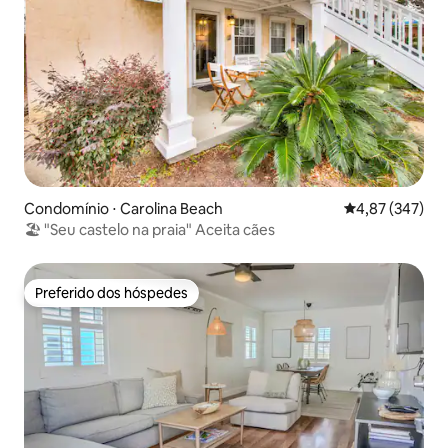
Condomínio ⋅ Carolina Beach
4,87 de uma av
4,87 (347)
🏖 "Seu castelo na praia" Aceita cães
Preferido dos hóspedes
Preferido dos hóspedes