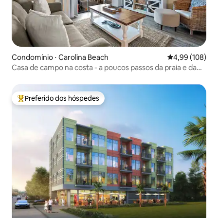
Condomínio ⋅ Carolina Beach
4,99 de uma av
4,99 (108)
Casa de campo na costa - a poucos passos da praia e da
piscina
Preferido dos hóspedes
Entre os melhores preferidos dos hóspedes