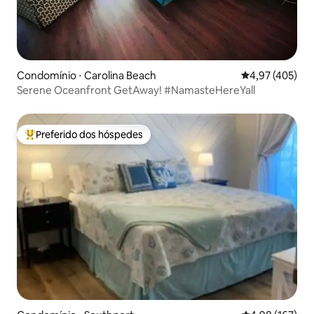
Condomínio ⋅ Carolina Beach
4,97 de uma av
4,97 (405)
Serene Oceanfront GetAway! #NamasteHereYall
Preferido dos hóspedes
Entre os melhores preferidos dos hóspedes