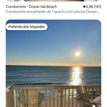
Condomínio ⋅ Ocean Isle Beach
4,96 de uma av
4,96 (141)
Condomínio encantador de 1 quarto com piscina Ocean
Isle Beach
Preferido dos hóspedes
Preferido dos hóspedes