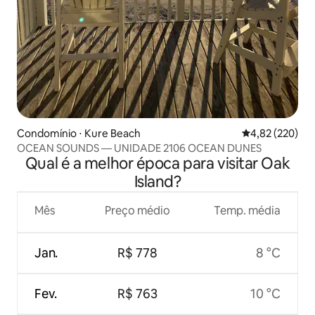
Condomínio ⋅ Kure Beach
4,82 de uma av
4,82 (220)
OCEAN SOUNDS — UNIDADE 2106 OCEAN DUNES
Qual é a melhor época para visitar Oak
Island?
Mês
Preço médio
Temp. média
Jan.
R$ 778
8 °C
Fev.
R$ 763
10 °C