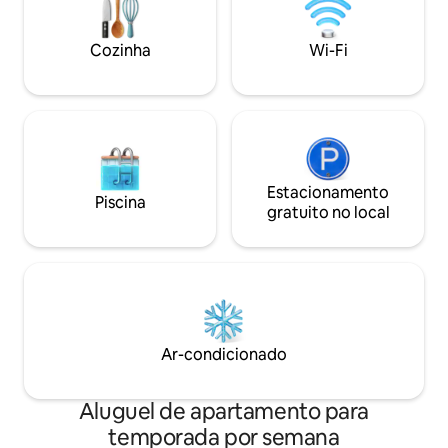
na temporada. Não
abrem (geralmente 1º de abril) ou se
carrinhos de golfe 
alguma delas fechar por qualquer
permitidos animai
Cozinha
Wi-Fi
motivo. Não serão concedidos
reembolsos se alguma das piscinas
estiver temporariamente fechada.
Estacionamento
Piscina
gratuito no local
Ar-condicionado
Aluguel de apartamento para
temporada por semana