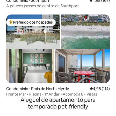
Condomínio ⋅ Southport
4,98 de uma av
4,98 (167)
A poucos passos do centro de Southport
Preferido dos hóspedes
Entre os melhores preferidos dos hóspedes
Condomínio ⋅ Praia de North Myrtle
4,98 de uma av
4,98 (114)
Frente Mar • Piscina • 1º Andar • Acomoda 8 • Vistas
Aluguel de apartamento para
temporada pet-friendly