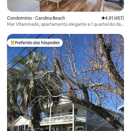
Condomínio ⋅ Carolina Beach
4,91 de uma av
4,91 (457)
Mar Vitaminado, apartamento elegante a 1 quarteirão da
praia
Preferido dos hóspedes
Entre os melhores preferidos dos hóspedes