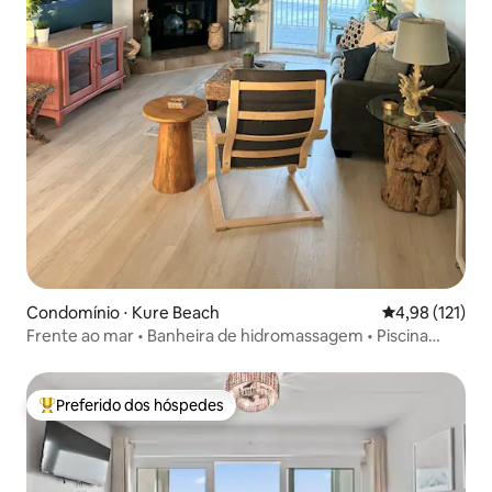
Condomínio ⋅ Kure Beach
4,98 de uma av
4,98 (121)
Frente ao mar • Banheira de hidromassagem • Piscina
interna • Academia
Preferido dos hóspedes
Entre os melhores preferidos dos hóspedes