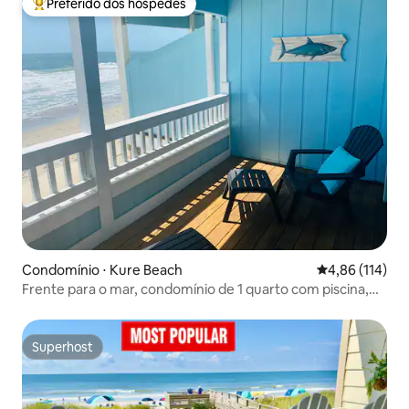
Preferido dos hóspedes
Entre os melhores preferidos dos hóspedes
Condomínio ⋅ Kure Beach
4,86 de uma av
4,86 (114)
Frente para o mar, condomínio de 1 quarto com piscina,
Reef Relief
Superhost
Superhost