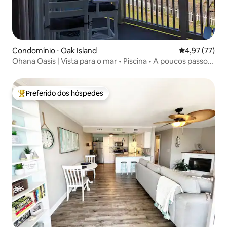
Condomínio ⋅ Oak Island
4,97 de uma a
4,97 (77)
Ohana Oasis | Vista para o mar • Piscina • A poucos passos
da praia
Preferido dos hóspedes
Entre os melhores preferidos dos hóspedes