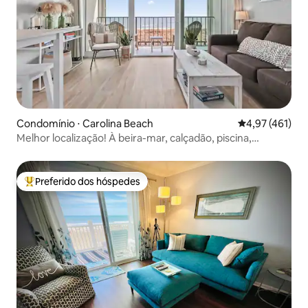
Condomínio ⋅ Carolina Beach
4,97 de uma av
4,97 (461)
Melhor localização! À beira-mar, calçadão, piscina,
varanda
Preferido dos hóspedes
Entre os melhores preferidos dos hóspedes