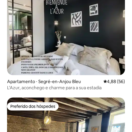
Apartamento ⋅ Segré-en-Anjou Bleu
4,88 de uma a
4,88 (56)
L'Azur, aconchego e charme para a sua estadia
Preferido dos hóspedes
Preferido dos hóspedes