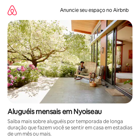
Pular
para
Anuncie seu espaço no Airbnb
o
conteúdo
Aluguéis mensais em Nyoiseau
Saiba mais sobre aluguéis por temporada de longa
duração que fazem você se sentir em casa em estadias
de um mês ou mais.