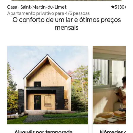
Casa ⋅ Saint-Martin-du-Limet
5 de uma a
5 (30)
Apartamento privativo para 4/6 pessoas
O conforto de um lar e ótimos preços
mensais
Aluguéis por temporada
Nômades digit