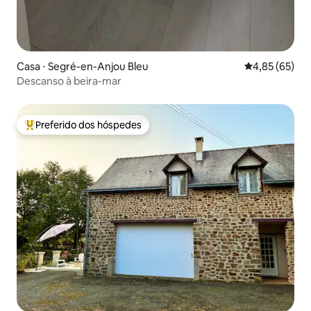
Casa ⋅ Segré-en-Anjou Bleu
4,85 de uma a
4,85 (65)
Descanso à beira-mar
Preferido dos hóspedes
Entre os melhores preferidos dos hóspedes