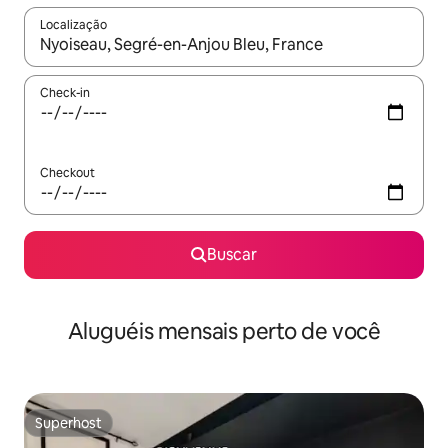
Localização
Quando os resultados estiverem disponíveis, explore-os usando
Check-in
Checkout
Buscar
Aluguéis mensais perto de você
Superhost
Superhost