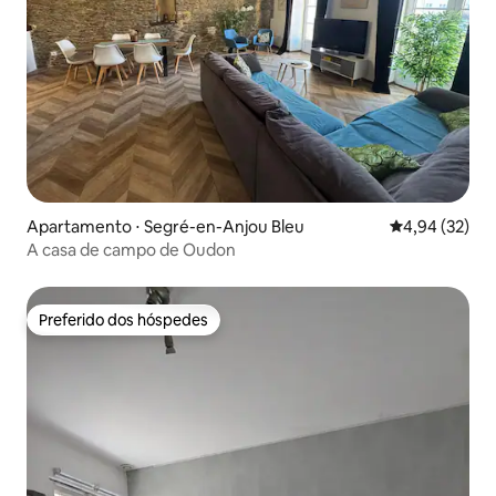
Apartamento ⋅ Segré-en-Anjou Bleu
4,94 de uma a
4,94 (32)
A casa de campo de Oudon
Preferido dos hóspedes
Preferido dos hóspedes