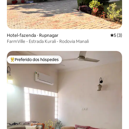
Hotel-fazenda ⋅ Rupnagar
5 de uma 
5 (3)
FarmVille - Estrada Kurali - Rodovia Manali
Preferido dos hóspedes
Entre os melhores preferidos dos hóspedes