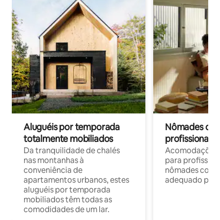
Aluguéis por temporada
Nômades digit
totalmente mobiliados
profissionais 
Da tranquilidade de chalés
Acomodações c
nas montanhas à
para profission
conveniência de
nômades com W
apartamentos urbanos, estes
adequado para 
aluguéis por temporada
mobiliados têm todas as
comodidades de um lar.