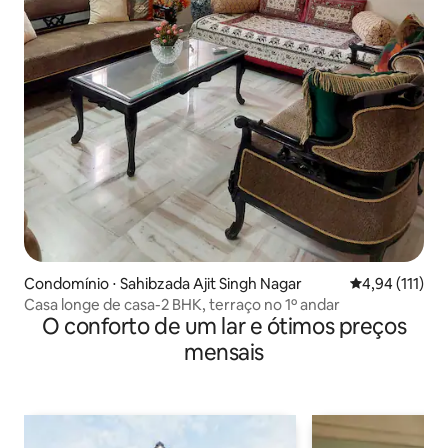
Condomínio ⋅ Sahibzada Ajit Singh Nagar
4,94 de uma av
4,94 (111)
Casa longe de casa-2 BHK, terraço no 1º andar
O conforto de um lar e ótimos preços
mensais