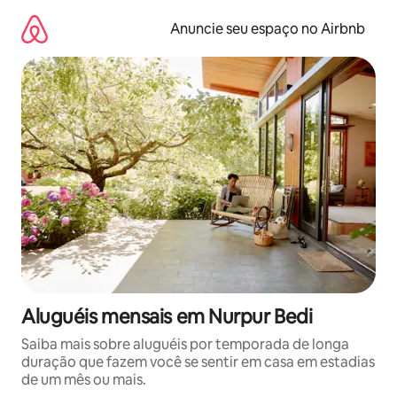
Pular
para
Anuncie seu espaço no Airbnb
o
conteúdo
Aluguéis mensais em Nurpur Bedi
Saiba mais sobre aluguéis por temporada de longa
duração que fazem você se sentir em casa em estadias
de um mês ou mais.