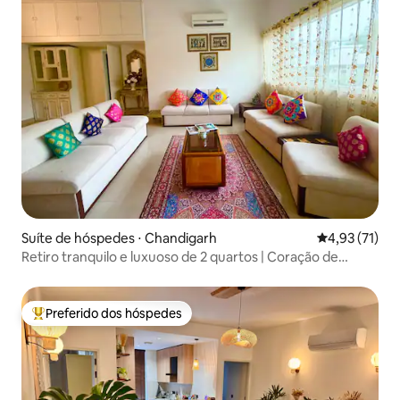
Suíte de hóspedes ⋅ Chandigarh
4,93 de uma a
4,93 (71)
Retiro tranquilo e luxuoso de 2 quartos | Coração de
Chandigarh
Preferido dos hóspedes
Entre os melhores preferidos dos hóspedes