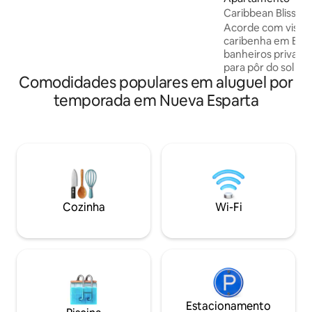
3 TVs com Netflix, Magis, PS4, compra de
Caribbean Bliss L
lembranças da ilha. Ideal para casais,
Acorde com vistas
famílias ou negócios Vigilância 24 horas
caribenha em El M
por dia, 7 dias por semana, e
banheiros privati
estacionamento privativo incluído.
para pôr do sol e c
Comodidades populares em aluguel por
jardins, segurança
estacionamento pr
temporada em Nueva Esparta
poucos passos do
clubes de praia, r
aquáticos. Playa 
Morro e La Caraco
proximidades. Conf
tropical para 8 hó
apartamento e ene
apenas para o préd
Cozinha
Wi-Fi
para memórias ca
inesquecíveis!
Estacionamento