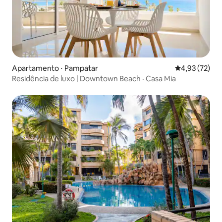
Apartamento ⋅ Pampatar
4,93 de uma a
4,93 (72)
Residência de luxo | Downtown Beach · Casa Mia