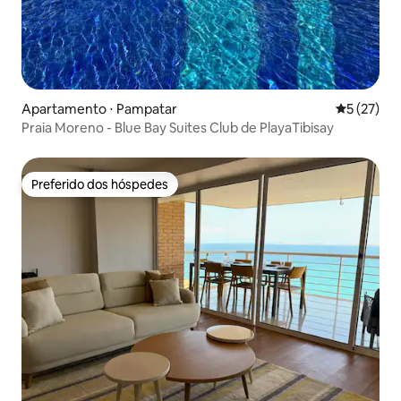
Apartamento ⋅ Pampatar
5 de uma a
5 (27)
Praia Moreno - Blue Bay Suites Club de PlayaTibisay
Preferido dos hóspedes
Preferido dos hóspedes