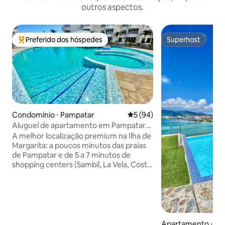
outros aspectos.
Preferido dos hóspedes
Superhost
Entre os melhores preferidos dos hóspedes
Superhost
Condomínio ⋅ Pampatar
5 de uma avaliação média de
5 (94)
Aluguel de apartamento em Pampatar
Ilha de Margarita
A melhor localização premium na Ilha de
Margarita: a poucos minutos das praias
de Pampatar e de 5 a 7 minutos de
shopping centers (Sambil, La Vela, Costa
Azul), supermercados e restaurantes
Comodidades: Internet de fibra óptica,
Wi-Fi, caixa d'água, piscina, cozinha
totalmente equipada, ar-condicionado
central, aquecedor, churrasqueira,
máquina de lavar, secadora, sofá-cama,
Apartamento ⋅ Po