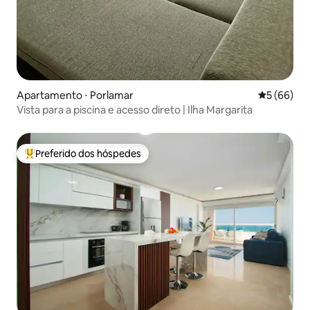
Apartamento ⋅ Porlamar
5 de uma a
5 (66)
Vista para a piscina e acesso direto | Ilha Margarita
Preferido dos hóspedes
Entre os melhores preferidos dos hóspedes