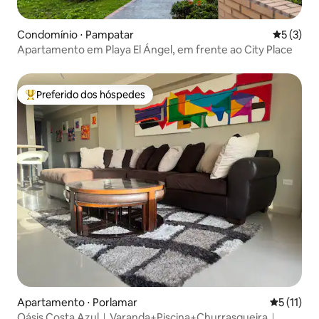
Condomínio ⋅ Pampatar
5 de uma 
5 (3)
Apartamento em Playa El Ángel, em frente ao City Place
Preferido dos hóspedes
Entre os melhores preferidos dos hóspedes
Apartamento ⋅ Porlamar
5 de uma a
5 (11)
Oásis Costa Azul｜Varanda+Piscina+Churrasqueira｜