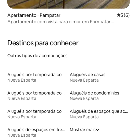
Apartamento ⋅ Pampatar
5 de uma 
5 (6)
Apartamento com vista para o mar em Pampatar
(estreia!)
Destinos para conhecer
Outros tipos de acomodações
Aluguéis por temporada com banheira de hidromassagem
Aluguéis de casas
Nueva Esparta
Nueva Esparta
Aluguéis por temporada com sauna
Aluguéis de condomínios
Nueva Esparta
Nueva Esparta
Aluguéis por temporada com café da manhã
Aluguéis de espaços que aceitam animais de estimação
Nueva Esparta
Nueva Esparta
Aluguéis de espaços em frente à praia
Mostrar mais
Nueva Esparta