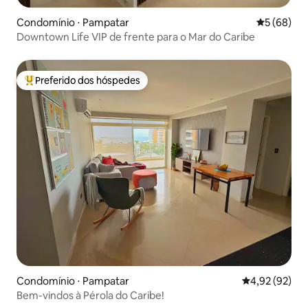
Condomínio ⋅ Pampatar
5 de uma a
5 (68)
Downtown Life VIP de frente para o Mar do Caribe
Preferido dos hóspedes
Entre os melhores preferidos dos hóspedes
Condomínio ⋅ Pampatar
4,92 de uma a
4,92 (92)
Bem-vindos à Pérola do Caribe!