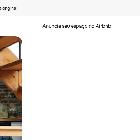
 original
Anuncie seu espaço no Airbnb
 deslizando o dedo na tela.