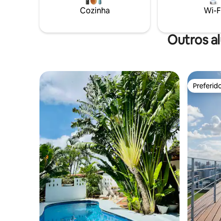
Nacional Morrocoy. Viva uma experiência
única em Falcón!
Cozinha
Wi-F
Outros a
Preferid
Preferid