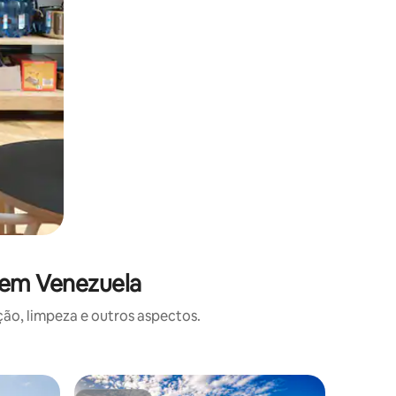
 em Venezuela
o, limpeza e outros aspectos.
Casa ⋅ P