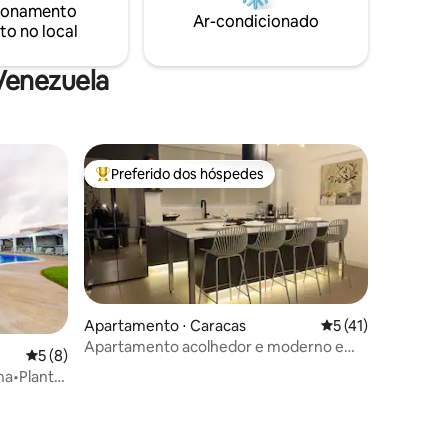
ionamento
partir do essencial 🌿🌊
Ar-condicionado
to no local
Venezuela
Preferido dos hóspedes
Entre os melhores preferidos dos hóspedes
Apartamento ⋅ Caracas
5 de uma avaliação
5 (41)
Apartamento acolhedor e moderno em
5 de uma avaliação média de 5, 8 avaliações
5 (8)
Chacao, Caracas.
ina•Planta