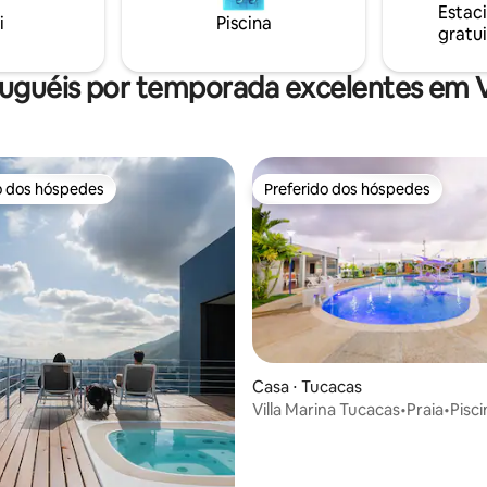
neste refúgio único e tranquilo.
Estac
i
Piscina
gratui
luguéis por temporada excelentes em 
o dos hóspedes
Preferido dos hóspedes
o dos hóspedes
Preferido dos hóspedes
Casa ⋅ Tucacas
Villa Marina Tucacas•Praia•Pisc
100%