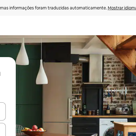
mas informações foram traduzidas automaticamente. 
Mostrar idioma
ore-os usando as seta para cima e para baixo do teclado ou tocando e