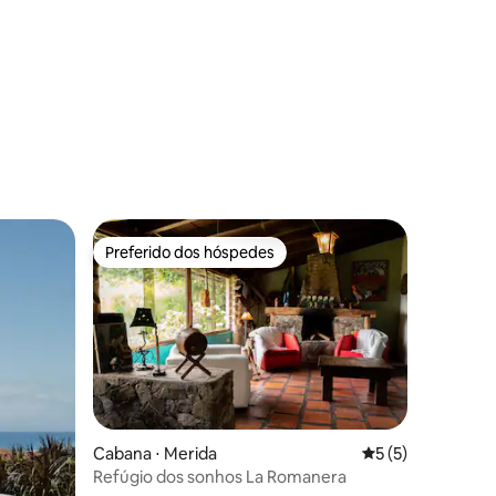
ções
Preferido dos hóspedes
Preferido dos hóspedes
Cabana ⋅ Merida
5 de uma avaliaçã
5 (5)
Refúgio dos sonhos La Romanera
ções