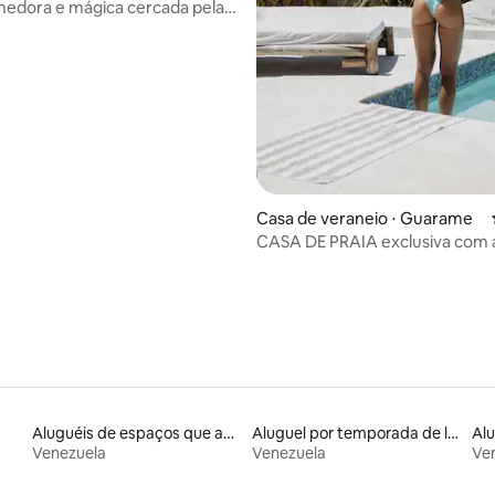
hedora e mágica cercada pela
média de 5, 62 avaliações
Casa de veraneio ⋅ Guarame
CASA DE PRAIA exclusiva com 
GRATUITO AO CLUBE DE PRAI
Aluguéis de espaços que aceitam animais de estimação
Aluguel por temporada de lofts
Venezuela
Venezuela
Ve