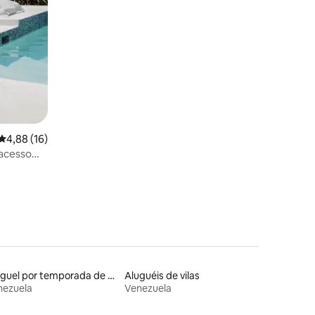
4,88 de uma avaliação média de 5, 16 avaliações
4,88 (16)
acesso
A
Aluguel por temporada de alojamentos ecológicos
Aluguéis de vilas
nezuela
Venezuela