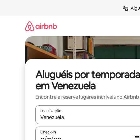
Pular
Algu
para
o
conteúdo
Aluguéis por temporada
em Venezuela
Encontre e reserve lugares incríveis no Airbnb
Localização
Quando os resultados estiverem disponíveis, expl
Check-in