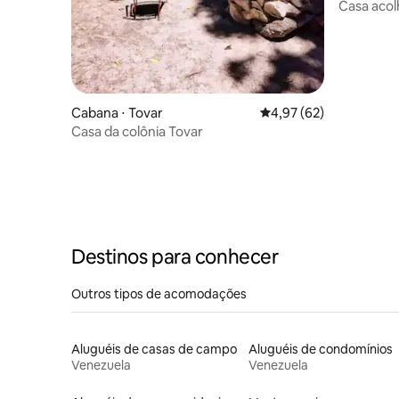
Casa acol
natureza.
Cabana ⋅ Tovar
4,97 de uma avaliação 
4,97 (62)
Casa da colônia Tovar
Destinos para conhecer
Outros tipos de acomodações
Aluguéis de casas de campo
Aluguéis de condomínios
Venezuela
Venezuela