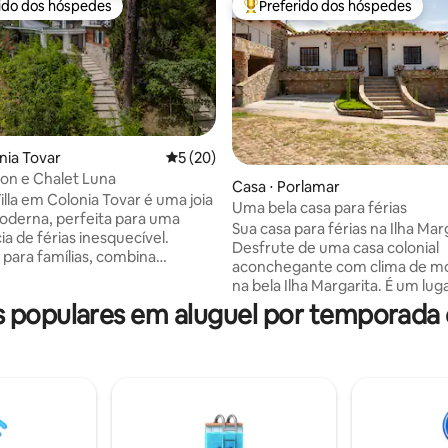
rido dos hóspedes
Preferido dos hóspedes
 melhores preferidos dos hóspedes
Entre os melhores preferidos d
onia Tovar
5 de uma avaliação média de 5, 20 avalia
5 (20)
iron e Chalet Luna
média de 5, 38 avaliações
Casa ⋅ Porlamar
illa em Colonia Tovar é uma joia
Uma bela casa para férias
oderna, perfeita para uma
Sua casa para férias na Ilha Mar
a de férias inesquecível.
Desfrute de uma casa colonial
 para famílias, combina
aconchegante com clima de m
a contemporânea com a
na bela Ilha Margarita. É um lu
e do clima fresco, ideal para
e tranquilo para até 5 hóspedes
populares em aluguel por temporada
perto das praias, estádio de bei
nhas e de Colonia Tovar a
centros comerciais, posto de ga
u interior sofisticado. Após a
igreja, El Valle del Espiritu Santo
eiron, explore a arquitetura
casa tem uma localização estra
pratos deliciosos e a cultura
você pode ter acesso a qualque
lonia Tovar. É um retiro
da Ilha com o conforto de uma
em um cenário idílico.
comunidade privada e portuária. Fiq