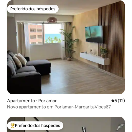
Preferido dos hóspedes
Preferido dos hóspedes
Apartamento ⋅ Porlamar
5 de uma a
5 (12)
Novo apartamento em Porlamar-MargaritaVibes67
Preferido dos hóspedes
Entre os melhores preferidos dos hóspedes