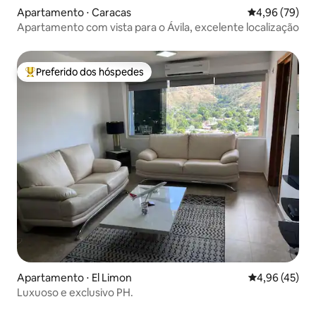
Apartamento ⋅ Caracas
4,96 de uma a
4,96 (79)
Apartamento com vista para o Ávila, excelente localização
Preferido dos hóspedes
Entre os melhores preferidos dos hóspedes
Apartamento ⋅ El Limon
4,96 de uma a
4,96 (45)
Luxuoso e exclusivo PH.