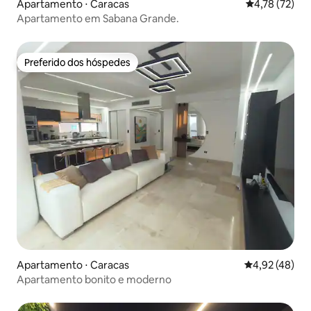
Apartamento ⋅ Caracas
4,78 de uma a
4,78 (72)
Apartamento em Sabana Grande.
Preferido dos hóspedes
Preferido dos hóspedes
Apartamento ⋅ Caracas
4,92 de uma a
4,92 (48)
Apartamento bonito e moderno