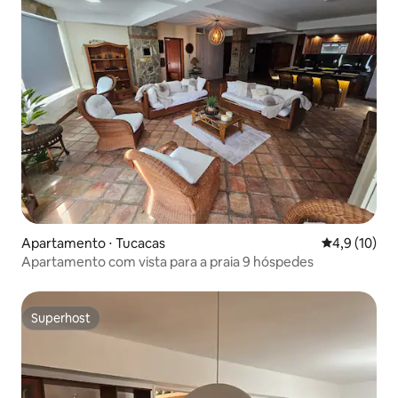
Apartamento ⋅ Tucacas
4,9 de uma a
4,9 (10)
Apartamento com vista para a praia 9 hóspedes
Superhost
Superhost