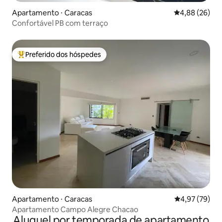
Apartamento ⋅ Caracas
4,88 de uma a
4,88 (26)
Confortável PB com terraço
Preferido dos hóspedes
Entre os melhores preferidos dos hóspedes
Apartamento ⋅ Caracas
4,97 de uma a
4,97 (79)
Apartamento Campo Alegre Chacao
Aluguel por temporada de apartamento