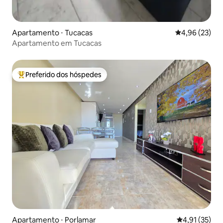
Apartamento ⋅ Tucacas
4,96 de uma a
4,96 (23)
Apartamento em Tucacas
Preferido dos hóspedes
Entre os melhores preferidos dos hóspedes
Apartamento ⋅ Porlamar
4,91 de uma a
4,91 (35)