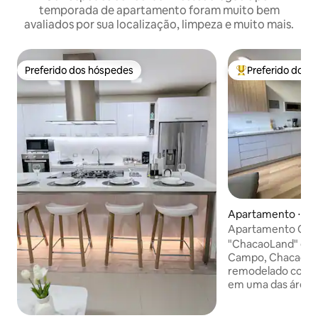
temporada de apartamento foram muito bem
avaliados por sua localização, limpeza e muito mais.
Preferido dos hóspedes
Preferido dos 
Preferido dos hóspedes
Entre os melhore
Apartamento ⋅ Ca
Apartamento Cha
estacionamento
"ChacaoLand" é a s
Campo, Chacao. E
remodelado combin
em uma das áreas
Caracas. Perfeito p
de negócios e fam