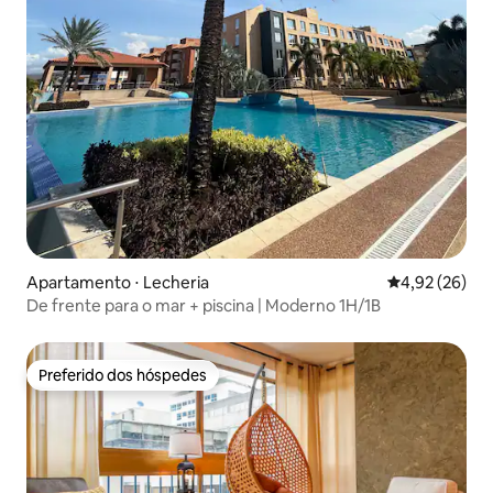
Apartamento ⋅ Lecheria
4,92 de uma a
4,92 (26)
De frente para o mar + piscina | Moderno 1H/1B
Preferido dos hóspedes
Preferido dos hóspedes