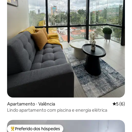
Apartamento ⋅ Valência
5 de uma 
5 (6)
Lindo apartamento com piscina e energia elétrica
Preferido dos hóspedes
Entre os melhores preferidos dos hóspedes