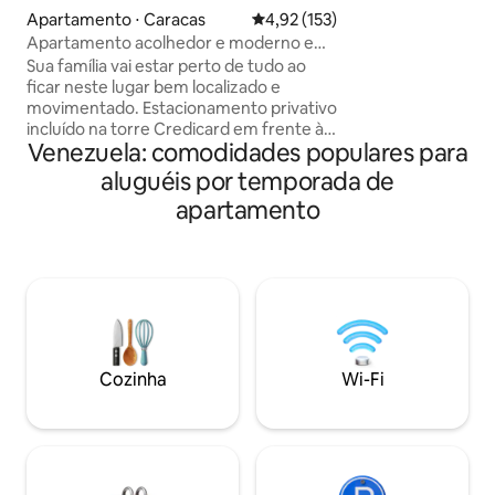
atmosfera moder
Apartamento ⋅ Caracas
4,92 de uma avaliação média de 
4,92 (153)
equipada e um ban
Apartamento acolhedor e moderno em
destaque é o esta
Caracas, chacao
Sua família vai estar perto de tudo ao
Sua localização pr
ficar neste lugar bem localizado e
com as principais e
movimentado. Estacionamento privativo
centros comerciais
incluído na torre Credicard em frente à
e uma oferta gast
Venezuela: comodidades populares para
acomodação, do outro lado da rua, com
a experiência de 
horário de funcionamento das 6h às 21h,
aluguéis por temporada de
ChacaoLand
domingo e feriados fechados. Água
apartamento
independente 24 horas, 7 dias por
semana Shopping centers com
estacionamento 24 horas, aluguel de
carros, cinemas, feiras de alimentos,
embaixadas, transporte público,
restaurantes, lojas, BECO, EPA,
farmácias, casas noturnas,
supermercados, parques, hotéis, etc.
Cozinha
Wi-Fi