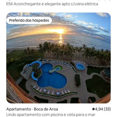
E54 Aconchegante e elegante apto c/usina elétrica
Preferido dos hóspedes
Preferido dos hóspedes
Apartamento ⋅ Boca de Aroa
4,94 de uma a
4,94 (33)
Lindo apartamento com piscina e vista para o mar