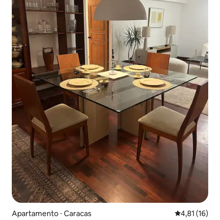
Apartamento ⋅ Caracas
4,81 de uma a
4,81 (16)