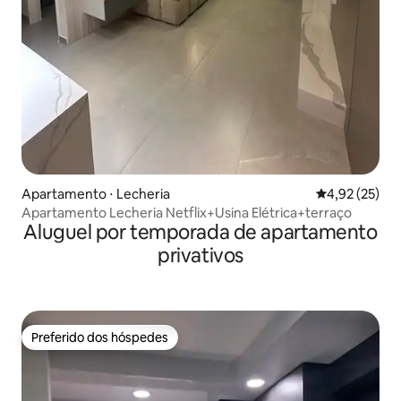
Apartamento ⋅ Lecheria
4,92 de uma a
4,92 (25)
Apartamento Lecheria Netflix+Usina Elétrica+terraço
Aluguel por temporada de apartamento
privativos
Preferido dos hóspedes
Preferido dos hóspedes