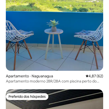
Apartamento ⋅ Naguanagua
4,87 de uma a
4,87 (62)
Apartamento moderno 2BR/2BA com piscina perto do
shopping Sambil
Preferido dos hóspedes
Preferido dos hóspedes