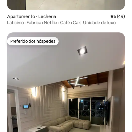
Apartamento ⋅ Lecheria
5 de uma a
5 (49)
Laticínio+Fábrica+Netflix+Café+Cais-Unidade de luxo
Preferido dos hóspedes
Preferido dos hóspedes