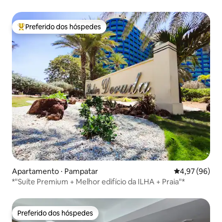
Preferido dos hóspedes
Entre os melhores preferidos dos hóspedes
Apartamento ⋅ Pampatar
4,97 de uma a
4,97 (96)
*"Suíte Premium + Melhor edifício da ILHA + Praia"*
Preferido dos hóspedes
Preferido dos hóspedes