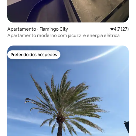
Apartamento ⋅ Flamingo City
4,7 de uma a
4,7 (27)
Apartamento moderno com jacuzzi e energia elétrica
Preferido dos hóspedes
Preferido dos hóspedes