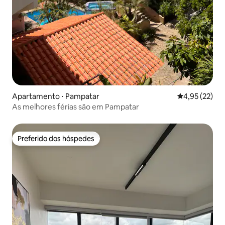
Apartamento ⋅ Pampatar
4,95 de uma a
4,95 (22)
As melhores férias são em Pampatar
Preferido dos hóspedes
Preferido dos hóspedes