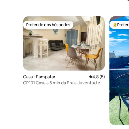
Preferido dos hóspedes
Prefe
Preferido dos hóspedes
Entre os
Casa ⋅ Pampatar
4,8 de uma avaliação
4,8 (5)
CP101 Casa a 5 min da Praia Juventud e
da Baía de Pampatar