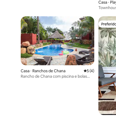
Casa ⋅ Pla
Townhouse
Starlink
Preferid
Preferid
Casa ⋅ Ranchos de Chana
5 de uma avaliação
5 (4)
Rancho de Chana com piscina e bolas
crioulas