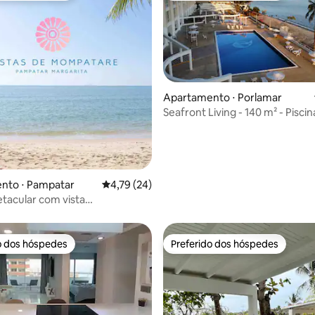
Apartamento ⋅ Porlamar
Seafront Living - 140 m² - Piscin
 média de 5, 7 avaliações
Estacionamento
nto ⋅ Pampatar
4,79 de uma avaliação média de 5, 24 avalia
4,79 (24)
tacular com vista
ante para o mar/ pampatar
o dos hóspedes
Preferido dos hóspedes
o dos hóspedes
Preferido dos hóspedes