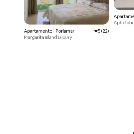
Apartame
Apto fabu
Res. Atlan
Apartamento ⋅ Porlamar
5 de uma avaliação 
5 (22)
Margarita Island Luxury