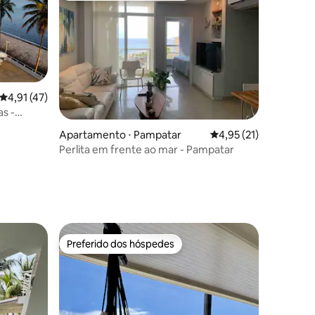
4,91 de uma avaliação média de 5, 47 avaliações
4,91 (47)
as -
Apartamento ⋅ Pampatar
4,95 de uma avaliação
4,95 (21)
Perlita em frente ao mar - Pampatar
ções
Preferido dos hóspedes
Preferido dos hóspedes