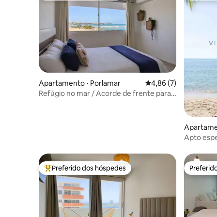
Apartamento ⋅ Porlamar
4,86 de uma avaliação
4,86 (7)
Refúgio no mar / Acorde de frente para
o Caribe
Apartame
Apto espe
deslumbr
Preferido dos hóspedes
Preferid
Entre os melhores preferidos dos hóspedes
Preferid