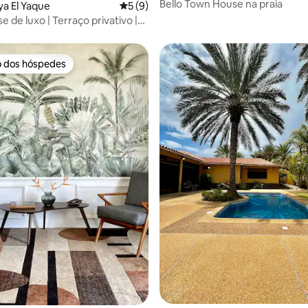
Bello Town House na praia
ya El Yaque
5 de uma avaliação média de 5, 9 avalia
5 (9)
 de luxo | Terraço privativo |
o dos hóspedes
o dos hóspedes
 média de 5, 4 avaliações