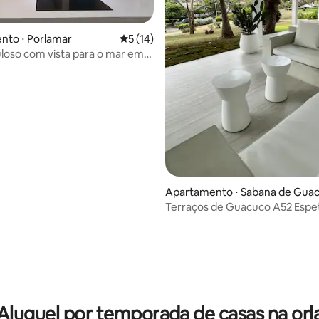
nto ⋅ Porlamar
5 de uma avaliação média de 5, 14 avalia
5 (14)
loso com vista para o mar em
tic
média de 5, 22 avaliações
Apartamento ⋅ Sabana de Gua
o
Terraços de Guacuco A52 Espe
Aluguel por temporada de casas na orl