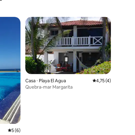
Casa ⋅ Playa El Agua
4,75 de uma avaliaçã
4,75 (4)
Quebra-mar Margarita
5 de uma avaliação média de 5, 6 avaliações
5 (6)