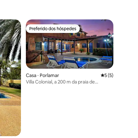
ções
Preferido dos hóspedes
Preferido dos hóspedes
Casa ⋅ Porlamar
5 de uma avaliaçã
5 (5)
Villa Colonial, a 200 m da praia de
Varadero.