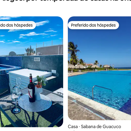
rido dos hóspedes
Preferido dos hóspedes
 melhores preferidos dos hóspedes
Preferido dos hóspedes
 média de 5, 5 avaliações
Casa ⋅ Sabana de Guacuco