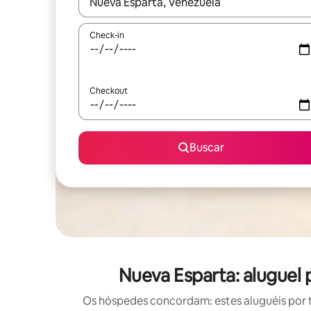
Quando os resultados estiverem disponíveis, expl
Check-in
Checkout
Buscar
Nueva Esparta: aluguel
Os hóspedes concordam: estes aluguéis por 