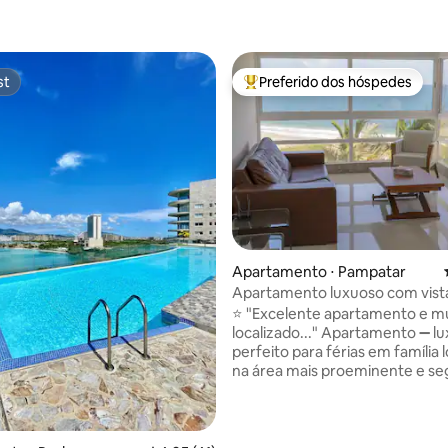
st
Preferido dos hóspedes
st
Entre os melhores preferidos d
Apartamento ⋅ Pampatar
Apartamento luxuoso com vista
mar / AC / Wifi
⭐ "Excelente apartamento e m
localizado..." Apartamento ➖ luxuoso
perfeito para férias em família 
na área mais proeminente e se
ilha. ➖ Perfeito para famílias ➖
dos melhores centros comerciai
Parque Costa Azul, Sambil e La 
3 minutos da Playa El Angel e d