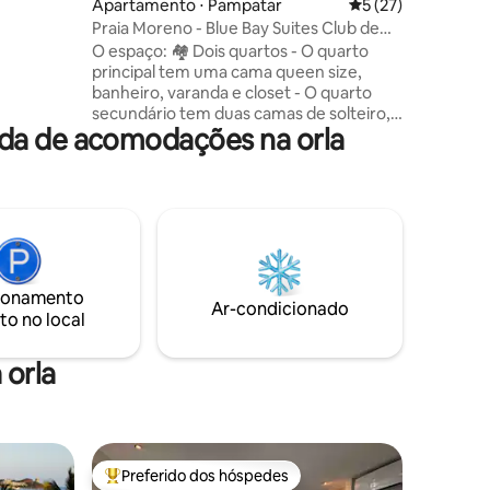
ções
Apartamento ⋅ Pampatar
5 de uma avaliação
5 (27)
 de➖ fibra
Praia Moreno - Blue Bay Suites Club de
ança ➖ 24h
PlayaTibisay
O espaço: 🏘️ Dois quartos - O quarto
h às 22h
principal tem uma cama queen size,
banheiro, varanda e closet - O quarto
veículo
secundário tem duas camas de solteiro,
ada de acomodações na orla
banheiro completo fora do quarto 🏘️
Cozinha totalmente equipada 🏘️
Varanda com vista para o mar Smart 🏘️
TV de 75 polegadas com DirecTV, Netflix
🏘️ Wi-Fi via satélite Máquina de🏘️ lavar e
secar roupa 🏘️ Ar condicionado tipo Split
independente em toda a propriedade 🏘️
Tanque de água de 1.100L que é
ionamento
recarregado automaticamente,
Ar-condicionado
to no local
permitindo que você tenha água
constante
 orla
Preferido dos hóspedes
Entre os melhores preferidos dos hóspedes