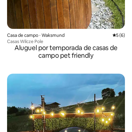
Casa de campo ⋅ Waksmund
5 de uma 
5 (6)
Casas Wilcze Pole
Aluguel por temporada de casas de
campo pet friendly