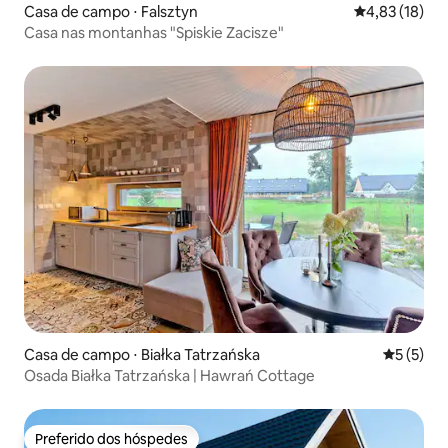
Casa de campo ⋅ Falsztyn
4,83 de uma a
4,83 (18)
Casa nas montanhas "Spiskie Zacisze"
Casa de campo ⋅ Białka Tatrzańska
5 de uma 
5 (5)
Osada Białka Tatrzańska | Hawrań Cottage
Preferido dos hóspedes
Preferido dos hóspedes