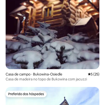
Casa de campo ⋅ Bukowina-Osiedle
5 de uma a
5 (25)
Casa de madeira no topo de Bukowina com jacuzzi
Preferido dos hóspedes
Preferido dos hóspedes