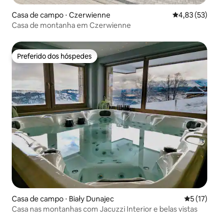
Casa de campo ⋅ Czerwienne
4,83 de uma a
4,83 (53)
Casa de montanha em Czerwienne
Preferido dos hóspedes
Preferido dos hóspedes
Casa de campo ⋅ Biały Dunajec
5 de uma a
5 (17)
Casa nas montanhas com Jacuzzi Interior e belas vistas