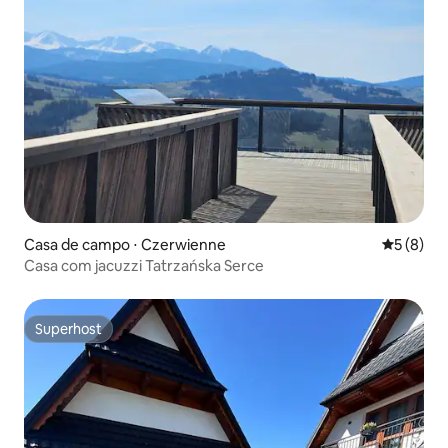
Casa de campo ⋅ Czerwienne
5 de uma 
5 (8)
Casa com jacuzzi Tatrzańska Serce
Superhost
Superhost