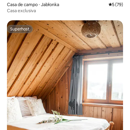
Casa de campo ⋅ Jabłonka
5 de uma a
5 (79)
Casa exclusiva
Superhost
Superhost