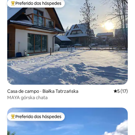
Preferido dos hóspedes
Entre os melhores preferidos dos hóspedes
Casa de campo ⋅ Białka Tatrzańska
5 de uma a
5 (17)
MAYA górska chata
Preferido dos hóspedes
Entre os melhores preferidos dos hóspedes