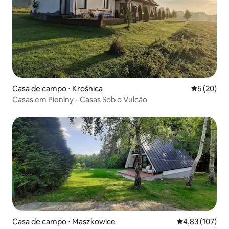
Casa de campo ⋅ Krośnica
5 de uma a
5 (20)
Casas em Pieniny - Casas Sob o Vulcão
Casa de campo ⋅ Maszkowice
4,83 de uma av
4,83 (107)