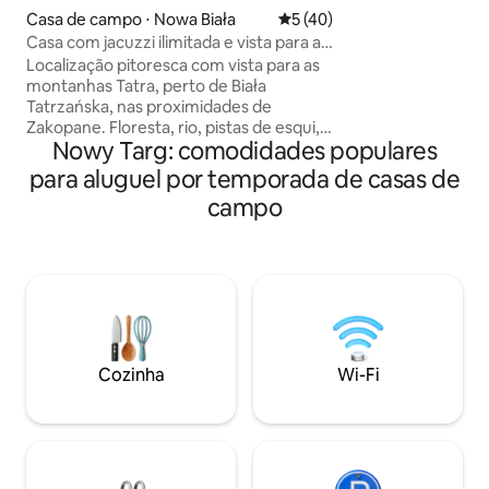
Zakopane, é uma ga
Casa de campo ⋅ Nowa Biała
5 de uma avaliação média de
5 (40)
privacidade e é um
Casa com jacuzzi ilimitada e vista para a
trilhas de montanh
montanha
Localização pitoresca com vista para as
circundante - Buk
montanhas Tatra, perto de Biała
Białka Tatrzańska
Tatrzańska, nas proximidades de
Eslováquia.
Zakopane. Floresta, rio, pistas de esqui,
Nowy Targ: comodidades populares
banhos termais, trilhas, ciclovias nas
proximidades. Na casa você encontrará:
para aluguel por temporada de casas de
- jacuzzi - local para fogueira - parquinho
campo
- terraço panorâmico, churrasqueira,
espreguiçadeiras - ampla sala de estar
com sofá confortável, Wi-Fi, Netflix -
área de jantar, cozinha aberta (lava-
louças, cafeteira automática, chaleira,
fogão, micro-ondas, geladeira) - 2
quartos com camas continentais - 2
banheiros - estacionamento.
Cozinha
Wi-Fi