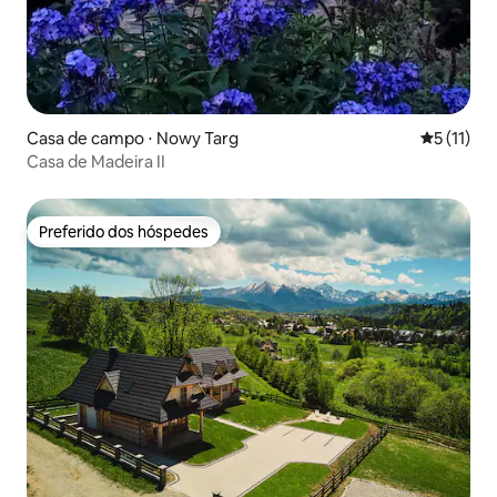
Casa de campo ⋅ Nowy Targ
5 de uma a
5 (11)
Casa de Madeira II
Preferido dos hóspedes
Preferido dos hóspedes