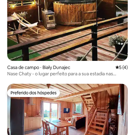
Casa de campo ⋅ Biały Dunajec
5 de uma 
5 (4)
Nase Chaty - o lugar perfeito para a sua estadia nas
montanhas
Preferido dos hóspedes
Preferido dos hóspedes