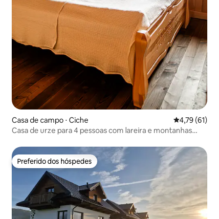
Casa de campo ⋅ Ciche
4,79 de uma a
4,79 (61)
Casa de urze para 4 pessoas com lareira e montanhas
Tatra
Preferido dos hóspedes
Preferido dos hóspedes