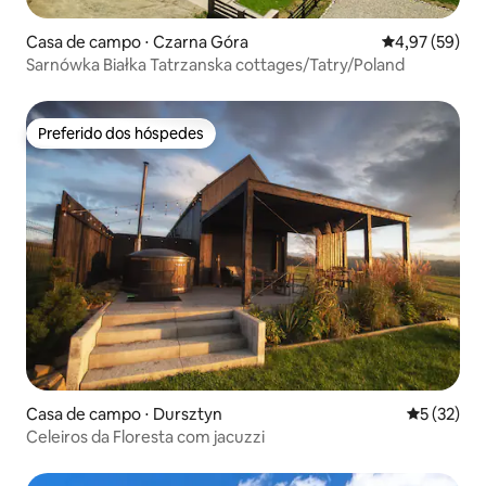
Casa de campo ⋅ Czarna Góra
4,97 de uma a
4,97 (59)
Sarnówka Białka Tatrzanska cottages/Tatry/Poland
Preferido dos hóspedes
Preferido dos hóspedes
Casa de campo ⋅ Dursztyn
5 de uma a
5 (32)
Celeiros da Floresta com jacuzzi