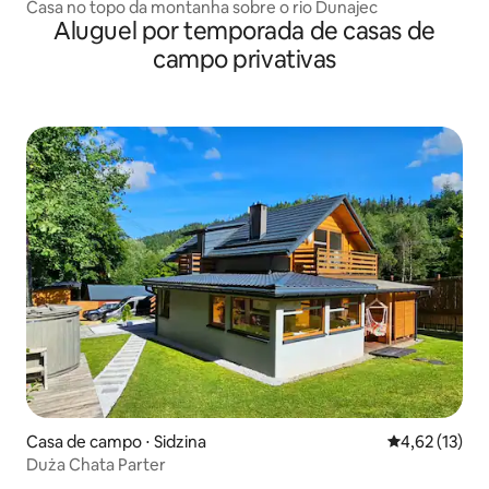
Casa no topo da montanha sobre o rio Dunajec
Aluguel por temporada de casas de
campo privativas
Casa de campo ⋅ Sidzina
4,62 de uma a
4,62 (13)
Duża Chata Parter