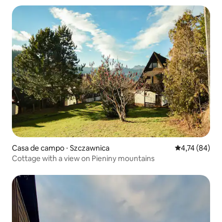
Casa de campo ⋅ Szczawnica
4,74 de uma a
4,74 (84)
Cottage with a view on Pieniny mountains