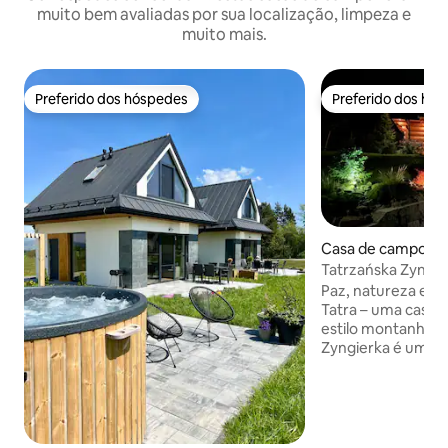
muito bem avaliadas por sua localização, limpeza e
muito mais.
Preferido dos hóspedes
Preferido dos hó
Preferido dos hóspedes
Preferido dos hó
Casa de campo ⋅ 
Tatrzańska Zyngier
as montanhas Tat
Paz, natureza e v
Tatra – uma casa 
estilo montanhês
Zyngierka é uma c
aberta o ano tod
de montanha com 
alugar nos Tatras,
alta da Polônia. Est
região de Podhale,