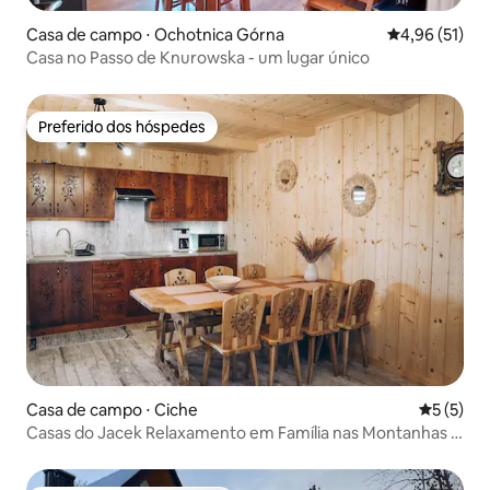
Casa de campo ⋅ Ochotnica Górna
4,96 de uma a
4,96 (51)
Casa no Passo de Knurowska - um lugar único
Preferido dos hóspedes
Preferido dos hóspedes
Casa de campo ⋅ Ciche
5 de uma 
5 (5)
Casas do Jacek Relaxamento em Família nas Montanhas e
SPA