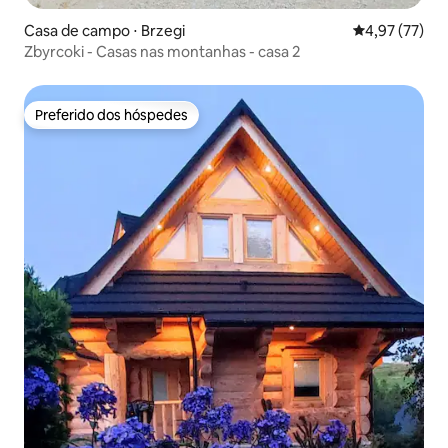
Casa de campo ⋅ Brzegi
4,97 de uma a
4,97 (77)
Zbyrcoki - Casas nas montanhas - casa 2
Preferido dos hóspedes
Preferido dos hóspedes