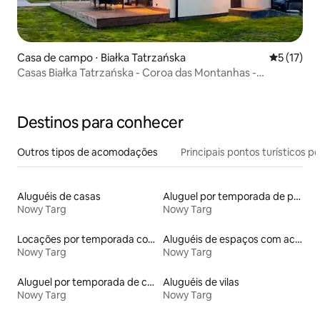
Casa de campo ⋅ Białka Tatrzańska
5 de uma a
5 (17)
Casas Białka Tatrzańska - Coroa das Montanhas -
"Giewont"
Destinos para conhecer
Outros tipos de acomodações
Principais pontos turísticos po
Aluguéis de casas
Aluguel por temporada de pensões coreanas
Nowy Targ
Nowy Targ
Locações por temporada com piscina
Aluguéis de espaços com acesso direto a pistas de esqui
Nowy Targ
Nowy Targ
Aluguel por temporada de casas de hóspedes
Aluguéis de vilas
Nowy Targ
Nowy Targ