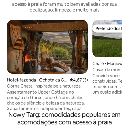
acesso à praia foram muito bem avaliadas por sua
localização, limpeza e muito mais.
Preferido dos hó
Preferido dos hó
Chalé ⋅ Maniowy
Casas de montanh
com jacuzzi
Convido você a al
Hotel-fazenda ⋅ Ochotnica Gó
4,67 de uma avaliação média d
4,67 (3)
construídas. Temos uma banheira de
rna
Górna Chata: inspirada pela natureza
madeira com jacuz
um custo adicional
Assentamento Upper Cottage no
andar de baixo, u
coração de Gorce, onde há dois chalés
estar com sofá, b
cheios de silêncio e beleza da natureza.
cozinha totalmen
3 apartamentos independentes, cada
Nowy Targ: comodidades populares em
grande mesa, ban
um com uma lareira, uma varanda e
vaso sanitário e pi
decorado com um coração. O ambiente
acomodações com acesso à praia
quartos (2 quarto
longe da agitação da civilização oferece