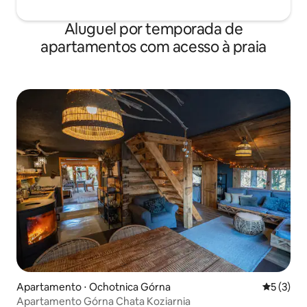
Aluguel por temporada de
apartamentos com acesso à praia
Apartamento ⋅ Ochotnica Górna
5 de uma 
5 (3)
Apartamento Górna Chata Koziarnia