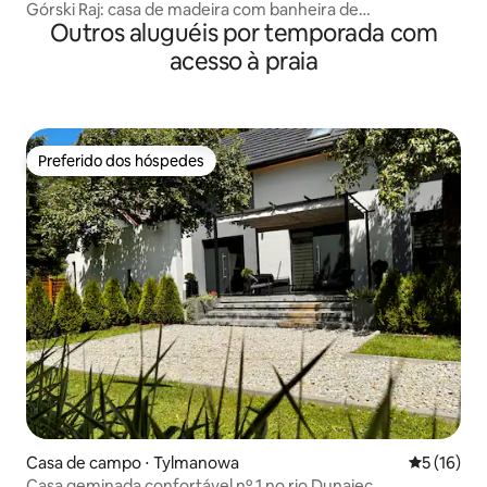
Górski Raj: casa de madeira com banheira de
Outros aluguéis por temporada com
hidromassagem, sauna e lagoa
acesso à praia
Preferido dos hóspedes
Preferido dos hóspedes
Casa de campo ⋅ Tylmanowa
5 de uma a
5 (16)
Casa geminada confortável nº 1 no rio Dunajec