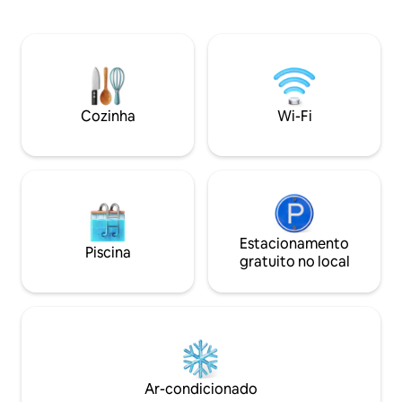
quarto com 4 cama
vistas deslumbrantes e contato direto
banheiro com chuve
com a natureza. O assentamento é uma
pia. - grande terraço com churrasqueira
espécie de portal para outro mundo,
- wi-fi - estaciona
onde cada estação do ano pinta
parque infantil. 
paisagens inesquecíveis. Visite-nos e
para fogueira pert
aproveite a liberdade e o espaço do
Upper Cottage. Nosso assentamento
Cozinha
Wi-Fi
está localizado a 939 metros acima do
nível do mar, com vista para as Tatras
Estacionamento
Piscina
gratuito no local
Ar-condicionado