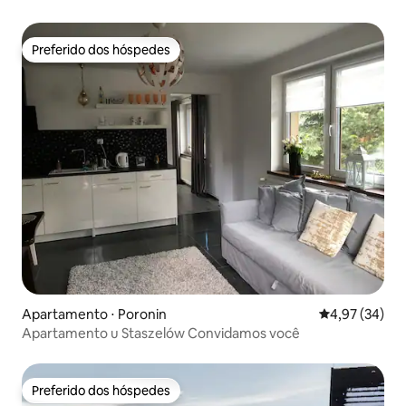
Preferido dos hóspedes
Preferido dos hóspedes
Apartamento ⋅ Poronin
4,97 de uma a
4,97 (34)
Apartamento u Staszelów Convidamos você
Preferido dos hóspedes
Preferido dos hóspedes