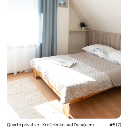
Quarto privativo ⋅ Krościenko nad Dunajcem
5 de uma 
5 (7)