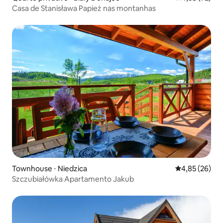
Casa de Stanisława Papież nas montanhas
Townhouse ⋅ Niedzica
4,85 de uma a
4,85 (26)
Szczubiałówka Apartamento Jakub