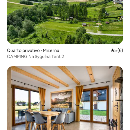
Quarto privativo ⋅ Mizerna
5 de uma 
5 (6)
CAMPING Na Sygulna Tent 2