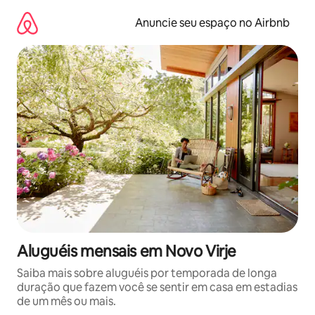
Pular
para
Anuncie seu espaço no Airbnb
o
conteúdo
Aluguéis mensais em Novo Virje
Saiba mais sobre aluguéis por temporada de longa
duração que fazem você se sentir em casa em estadias
de um mês ou mais.