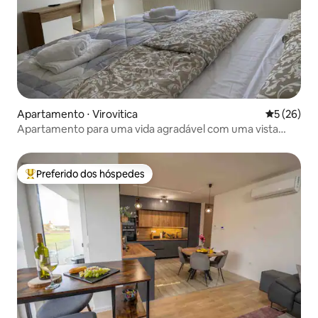
Apartamento ⋅ Virovitica
5 de uma a
5 (26)
Apartamento para uma vida agradável com uma vista
incrível!
Preferido dos hóspedes
Entre os melhores preferidos dos hóspedes