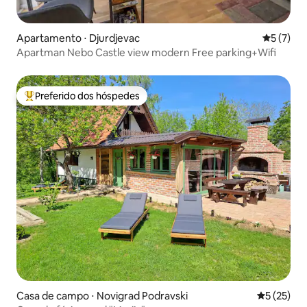
Apartamento ⋅ Djurdjevac
5 de uma 
5 (7)
Apartman Nebo Castle view modern Free parking+Wifi
Preferido dos hóspedes
Entre os melhores preferidos dos hóspedes
Casa de campo ⋅ Novigrad Podravski
5 de uma a
5 (25)