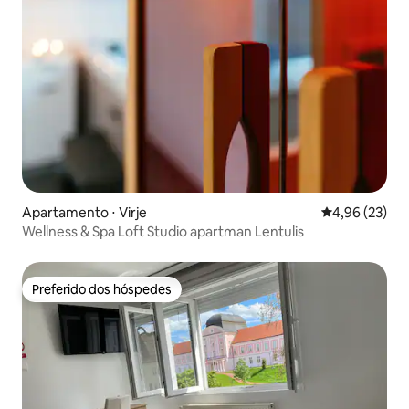
Apartamento ⋅ Virje
4,96 de uma a
4,96 (23)
Wellness & Spa Loft Studio apartman Lentulis
Preferido dos hóspedes
Preferido dos hóspedes