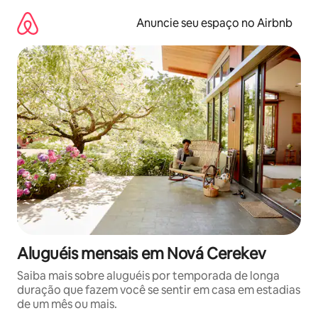
Pular
para
Anuncie seu espaço no Airbnb
o
conteúdo
Aluguéis mensais em Nová Cerekev
Saiba mais sobre aluguéis por temporada de longa
duração que fazem você se sentir em casa em estadias
de um mês ou mais.