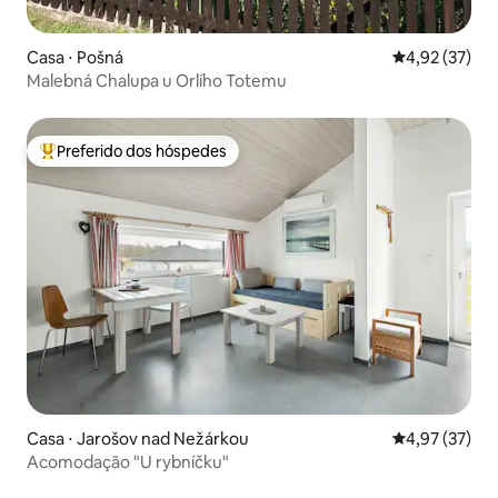
Casa ⋅ Pošná
4,92 de uma a
4,92 (37)
Malebná Chalupa u Orlího Totemu
Preferido dos hóspedes
Entre os melhores preferidos dos hóspedes
Casa ⋅ Jarošov nad Nežárkou
4,97 de uma a
4,97 (37)
Acomodação "U rybníčku"