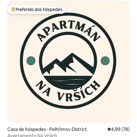
Preferido dos hóspedes
Entre os melhores preferidos dos hóspedes
Casa de hóspedes ⋅ Pelhřimov District
4,99 de uma a
4,99 (78)
Apartamento Na Vrších