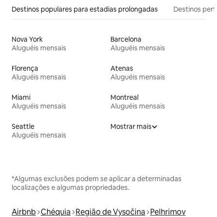
Destinos populares para estadias prolongadas
Destinos pert
Nova York
Barcelona
Aluguéis mensais
Aluguéis mensais
Florença
Atenas
Aluguéis mensais
Aluguéis mensais
Miami
Montreal
Aluguéis mensais
Aluguéis mensais
Seattle
Mostrar mais
Aluguéis mensais
*Algumas exclusões podem se aplicar a determinadas
localizações e algumas propriedades.
Airbnb
Chéquia
Região de Vysočina
Pelhrimov