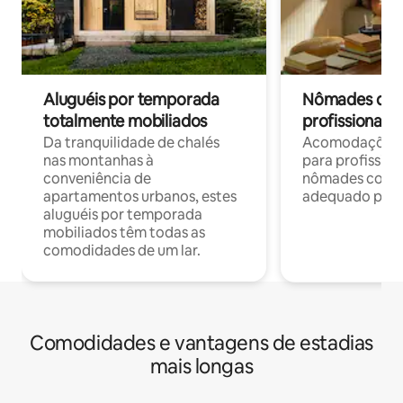
Aluguéis por temporada
Nômades digit
totalmente mobiliados
profissionais 
Da tranquilidade de chalés
Acomodações c
nas montanhas à
para profission
conveniência de
nômades com W
apartamentos urbanos, estes
adequado para 
aluguéis por temporada
mobiliados têm todas as
comodidades de um lar.
Comodidades e vantagens de estadias
mais longas