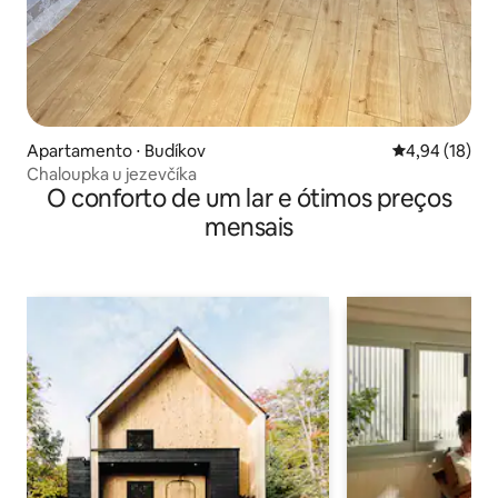
Apartamento ⋅ Budíkov
4,94 de uma a
4,94 (18)
Chaloupka u jezevčíka
O conforto de um lar e ótimos preços
mensais