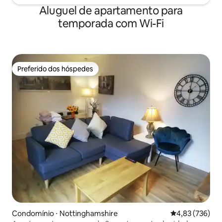
Aluguel de apartamento para
temporada com Wi-Fi
Preferido dos hóspedes
Preferido dos hóspedes
Condomínio ⋅ Nottinghamshire
4,83 de uma av
4,83 (736)