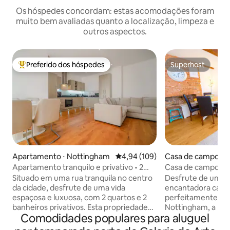
Os hóspedes concordam: estas acomodações foram
muito bem avaliadas quanto a localização, limpeza e
outros aspectos.
Preferido dos hóspedes
Superhost
Entre os melhores preferidos dos hóspedes
Superhost
Apartamento ⋅ Nottingham
4,94 de uma avaliação média de 
4,94 (109)
Casa de campo ⋅ 
m
Apartamento tranquilo e privativo • 2
Casa de campo ac
quartos com banheiro privativo
da cidade com est
Situado em uma rua tranquila no centro
Desfrute de uma 
da cidade, desfrute de uma vida
encantadora casa
espaçosa e luxuosa, com 2 quartos e 2
perfeitamente loc
banheiros privativos. Esta propriedade
Nottingham, a pou
Comodidades populares para aluguel
de alta especificação garante que
vibrante Hockley,
estadias de curta ou longa duração
lojas independente