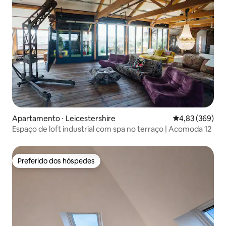
Apartamento ⋅ Leicestershire
4,83 de uma ava
4,83 (369)
Espaço de loft industrial com spa no terraço | Acomoda 12
Preferido dos hóspedes
Preferido dos hóspedes