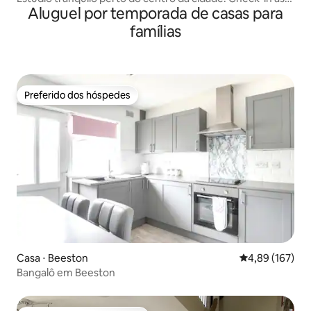
Aluguel por temporada de casas para
14h!
famílias
Preferido dos hóspedes
Preferido dos hóspedes
Casa ⋅ Beeston
4,89 de uma av
4,89 (167)
Bangalô em Beeston