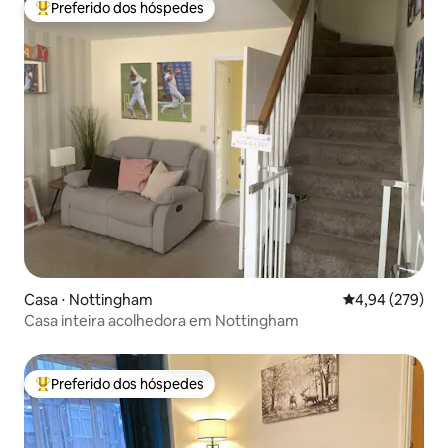
Preferido dos hóspedes
Entre os melhores preferidos dos hóspedes
Casa ⋅ Nottingham
4,94 de uma ava
4,94 (279)
Casa inteira acolhedora em Nottingham
Preferido dos hóspedes
Entre os melhores preferidos dos hóspedes