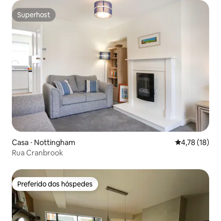
Superhost
Superhost
Casa ⋅ Nottingham
4,78 de uma a
4,78 (18)
Rua Cranbrook
Preferido dos hóspedes
Preferido dos hóspedes