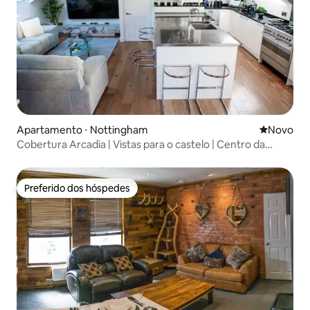
Apartamento ⋅ Nottingham
Novo lugar
Novo
Cobertura Arcadia | Vistas para o castelo | Centro da
cidade | Acomoda 8
Preferido dos hóspedes
Preferido dos hóspedes