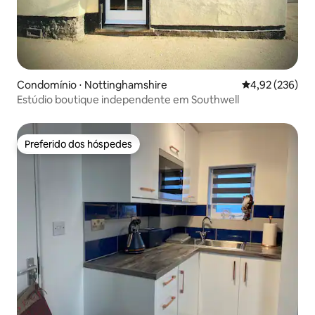
Condomínio ⋅ Nottinghamshire
4,92 de uma av
4,92 (236)
Estúdio boutique independente em Southwell
Preferido dos hóspedes
Preferido dos hóspedes