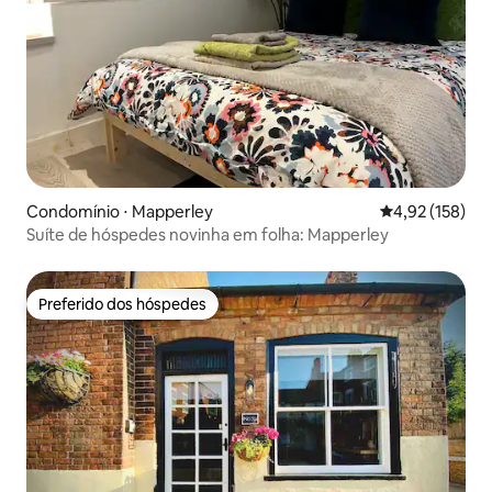
Condomínio ⋅ Mapperley
4,92 de uma av
4,92 (158)
Suíte de hóspedes novinha em folha: Mapperley
Preferido dos hóspedes
Preferido dos hóspedes