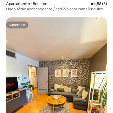
Apartamento ⋅ Beeston
4,88 de uma 
4,88 (8)
Lindo sótão aconchegante / estúdio com cama king size
Superhost
Superhost