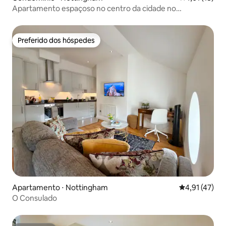
Apartamento espaçoso no centro da cidade no
Motorpoint
Preferido dos hóspedes
Preferido dos hóspedes
Apartamento ⋅ Nottingham
4,91 de uma a
4,91 (47)
O Consulado