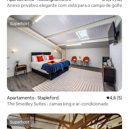
Anexo privativo elegante com vista para o campo de golfe
Superhost
Superhost
Apartamento ⋅ Stapleford
4,6 de uma 
4,6 (5)
The Smedley Suites - camas king e ar-condicionado
Superhost
Superhost