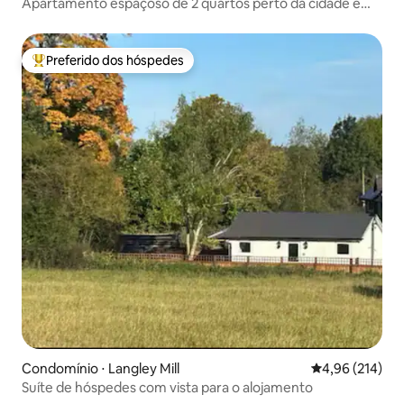
Apartamento espaçoso de 2 quartos perto da cidade e
estacionamento gratuito
Preferido dos hóspedes
Entre os melhores preferidos dos hóspedes
Condomínio ⋅ Langley Mill
4,96 de uma av
4,96 (214)
Suíte de hóspedes com vista para o alojamento