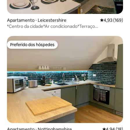
Apartamento ⋅ Leicestershire
4,93 de uma av
4,93 (169)
*Centro da cidade*Ar condicionado*Terraço
privativo*Jacuzzi*
Preferido dos hóspedes
Preferido dos hóspedes
Apartamento ⋅ Nottinghamshire
4,94 de uma a
4,94 (18)