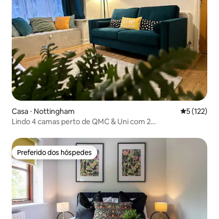
Casa ⋅ Nottingham
5 de uma av
5 (122)
Lindo 4 camas perto de QMC & Uni com 2
estacionamentos gratuitos
Preferido dos hóspedes
Preferido dos hóspedes