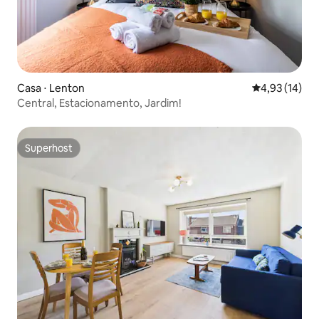
Casa ⋅ Lenton
4,93 de uma a
4,93 (14)
Central, Estacionamento, Jardim!
Superhost
Superhost