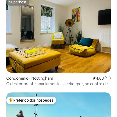
Superhost
Superhost
Condomínio ⋅ Nottingham
4,63 de uma a
4,63 (41)
O deslumbrante apartamento Lacekeeper, no centro de
Nottingham
Preferido dos hóspedes
Entre os melhores preferidos dos hóspedes