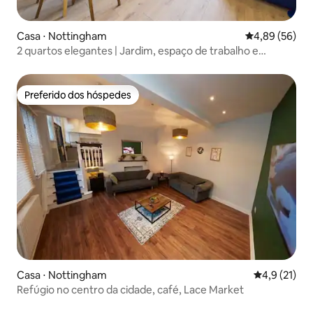
Casa ⋅ Nottingham
4,89 de uma a
4,89 (56)
2 quartos elegantes | Jardim, espaço de trabalho e
estacionamento gratuito
Preferido dos hóspedes
Preferido dos hóspedes
Casa ⋅ Nottingham
4,9 de uma a
4,9 (21)
Refúgio no centro da cidade, café, Lace Market