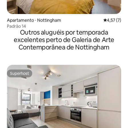
Apartamento ⋅ Nottingham
4,57 de uma 
4,57 (7)
Padrão 14
Outros aluguéis por temporada
excelentes perto de Galeria de Arte
Contemporânea de Nottingham
Superhost
Superhost