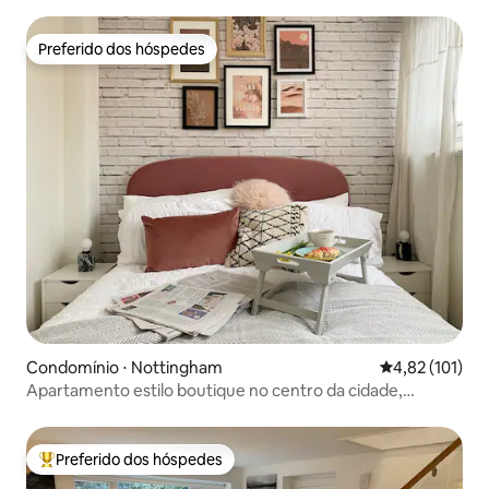
Preferido dos hóspedes
Preferido dos hóspedes
Condomínio ⋅ Nottingham
4,82 de uma av
4,82 (101)
Apartamento estilo boutique no centro da cidade,
Nottingham
Preferido dos hóspedes
Entre os melhores preferidos dos hóspedes