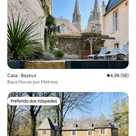
Casa ⋅ Bayeux
4,98 de uma a
4,98 (58)
Baya House por Melrose
Preferido dos hóspedes
Preferido dos hóspedes