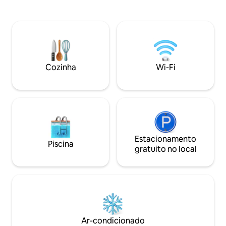
three tastefully furnished bedrooms:
céu estrelado. Si
two with cozy double beds and one with
tranquilo com est
two singles, ensuring a restful night's
Fi rápido e carreg
sleep. Enjoy the convenience of having
elétricos, é perfeit
two bathrooms; one offers a walk-in
pessoas com cach
shower and essential amenities, while an
remotamente. Há 
additional toilet and sink are located
uma lojinha de con
Cozinha
Wi-Fi
upstairs. Cooking is effortless in the well-
poucos minutos de
prepared kitchen where you can utilize
the fridge, hob, oven, kettle, freezer,
and microwave to prepare your favorite
meals. Relaxation is close at hand in the
welcoming living area, complete with a
TV and high-speed internet for your
entertainment needs. All essentials like
Estacionamento
Piscina
linens and towels are provided, ensuring
gratuito no local
a comfortable stay. Parking is a breeze
with complimentary spaces available
onsite. House Rules - Check-in: 16:00 -
Check-out: 10:00 - No smoking - No pets
- No parties or events - Children and
infants welcome Discover local gems
with attractions like the copper town of
Ar-condicionado
Villedieu-les-Po les just a short drive