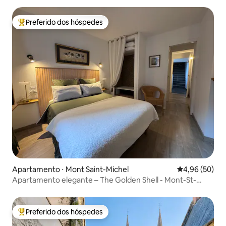
Preferido dos hóspedes
Entre os melhores preferidos dos hóspedes
Apartamento ⋅ Mont Saint-Michel
4,96 de uma a
4,96 (50)
Apartamento elegante – The Golden Shell - Mont-St-
Michel
Preferido dos hóspedes
Entre os melhores preferidos dos hóspedes