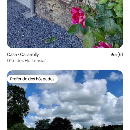
Casa ⋅ Carantilly
5 de uma 
5 (6)
Gîte des Hortensias
Preferido dos hóspedes
Preferido dos hóspedes