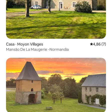
Casa ⋅ Moyon Villages
4,86 de uma 
4,86 (7)
Mansão De La Maugerie -Normandia