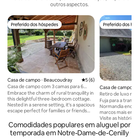
outros aspectos.
Preferido dos hóspedes
Preferido dos hó
Preferido dos hóspedes
Preferido dos hó
Casa de campo ⋅ Beaucoudray
5 de uma avaliação média d
5 (6)
Casa de campo com 3 camas para 6
Casa de campo ⋅ 
pessoas - Pátio fechado - Lareira
Embrace the charm of rural tranquility in
e-de-Cenilly
Retiro de luxo na 
this delightful three-bedroom cottage.
Monte Saint-Miche
Fuja para a tranqui
Nested in a serene setting, it's a spacious
Normandia enqua
escape perfect for families or friends
marcos mais embl
looking to connect with nature while
Visite as históricas
staying close to must-see landmarks.
Comodidades populares em aluguel por
assista ao pôr do 
This cottage comfortably
Michel, depois vol
temporada em Notre-Dame-de-Cenilly
accommodates six guests, featuring
privada do século X