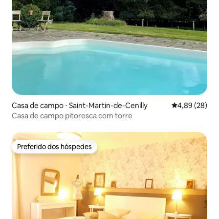
Casa de campo ⋅ Saint-Martin-de-Cenilly
4,89 de uma a
4,89 (28)
Casa de campo pitoresca com torre
Preferido dos hóspedes
Preferido dos hóspedes