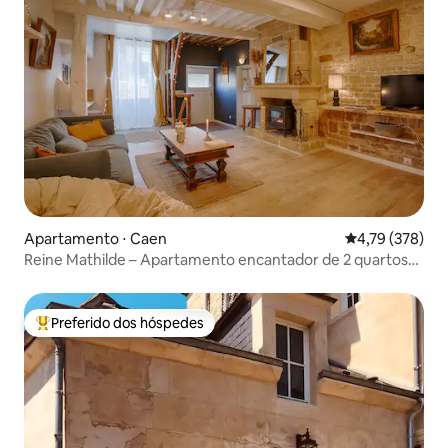
Apartamento ⋅ Caen
4,79 de uma av
4,79 (378)
Reine Mathilde – Apartamento encantador de 2 quartos
no Centro Histórico
Preferido dos hóspedes
Entre os melhores preferidos dos hóspedes