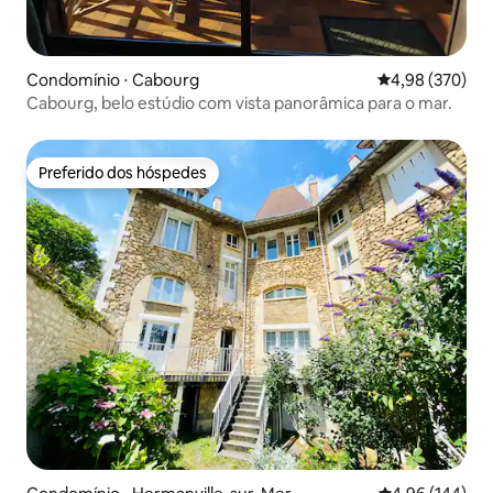
Condomínio ⋅ Cabourg
4,98 de uma ava
4,98 (370)
Cabourg, belo estúdio com vista panorâmica para o mar.
Preferido dos hóspedes
Preferido dos hóspedes