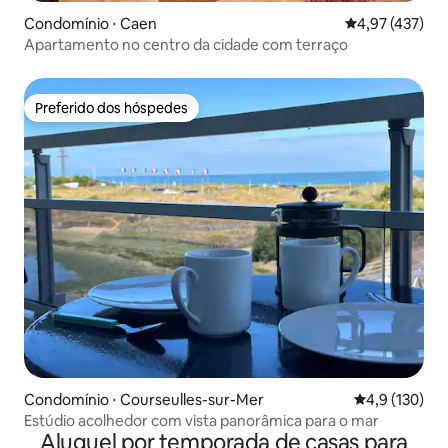
Condomínio ⋅ Caen
4,97 de uma av
4,97 (437)
Apartamento no centro da cidade com terraço
Preferido dos hóspedes
Preferido dos hóspedes
Condomínio ⋅ Courseulles-sur-Mer
4,9 de uma av
4,9 (130)
Estúdio acolhedor com vista panorâmica para o mar
Aluguel por temporada de casas para