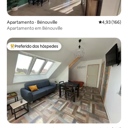
Apartamento ⋅ Bénouville
4,93 de uma av
4,93 (166)
Apartamento em Bénouville
Preferido dos hóspedes
Entre os melhores preferidos dos hóspedes