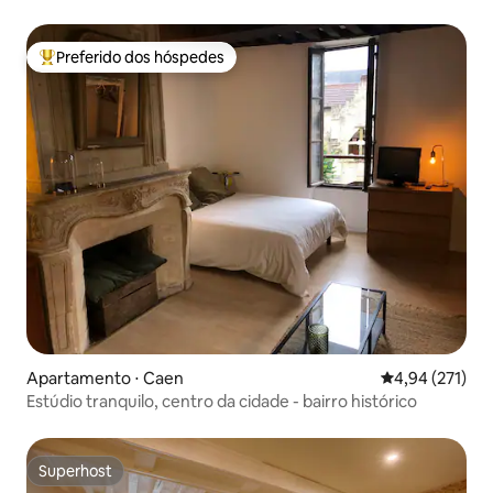
Preferido dos hóspedes
Entre os melhores preferidos dos hóspedes
Apartamento ⋅ Caen
4,94 de uma av
4,94 (271)
Estúdio tranquilo, centro da cidade - bairro histórico
Superhost
Superhost