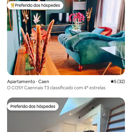
Preferido dos hóspedes
Entre os melhores preferidos dos hóspedes
Apartamento ⋅ Caen
5 de uma a
5 (32)
O COSY Caennais T3 classificado com 4* estrelas
Preferido dos hóspedes
Preferido dos hóspedes