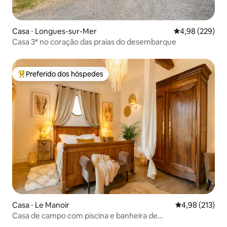
Casa ⋅ Longues-sur-Mer
4,98 de uma ava
4,98 (229)
Casa 3* no coração das praias do desembarque
Preferido dos hóspedes
Entre os melhores preferidos dos hóspedes
Casa ⋅ Le Manoir
4,98 de uma av
4,98 (213)
Casa de campo com piscina e banheira de
hidromassagem