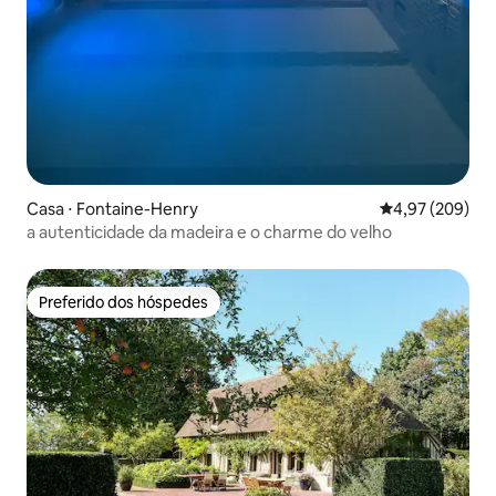
Casa ⋅ Fontaine-Henry
4,97 de uma ava
4,97 (209)
a autenticidade da madeira e o charme do velho
Preferido dos hóspedes
Preferido dos hóspedes