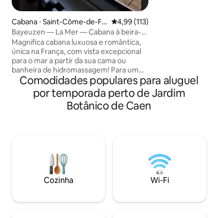
Memorial; T2, 4 c
confortáveis (sof
Cabana ⋅ Saint-Côme-de-Fr
4,99 de uma avaliação média de 
4,99 (113)
no quarto, roupa 
esné
Bayeuzen — La Mer — Cabana à beira-
Limpeza de saída 
mar com vista para o mar 180°
Magnífica cabana luxuosa e romântica,
rápido às principai
única na França, com vista excepcional
descobrir as prai
para o mar a partir da sua cama ou
região da Normandia. Acomo
banheira de hidromassagem! Para um
inteira - 5 min do 
Comodidades populares para aluguel
pedido de casamento ou uma noite
Residência segura
mágica fora do tempo, este lugar lhe
por temporada perto de Jardim
fornecida: toalhas,
dará o desejo... de ficar lá. Momento de
Botânico de Caen
Cocooning garantido. Todo o conforto
disponível. Banheira de hidromassagem,
cozinha equipada, cama queen size com
janela de 3 metros para dormir com os
olhos voltados para o mar. Check-in
autônomo via código digital. Discrição e
privacidade garantidas. Opções
disponíveis no nosso site.
Cozinha
Wi-Fi