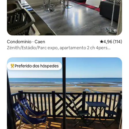
Condomínio ⋅ Caen
4,96 de uma av
4,96 (114)
Zénith/Estádio/Parc expo, apartamento 2 ch 4pers
estacionamento
Preferido dos hóspedes
Entre os melhores preferidos dos hóspedes