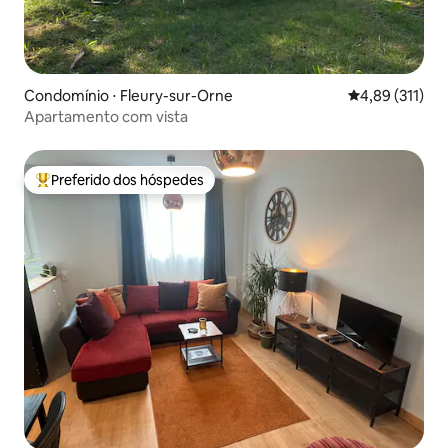
Condomínio ⋅ Fleury-sur-Orne
4,89 de uma av
4,89 (311)
Apartamento com vista
Preferido dos hóspedes
Entre os melhores preferidos dos hóspedes