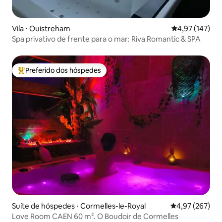
Vila ⋅ Ouistreham
4,97 de uma av
4,97 (147)
Spa privativo de frente para o mar: Riva Romantic & SPA
Preferido dos hóspedes
Entre os melhores preferidos dos hóspedes
Suíte de hóspedes ⋅ Cormelles-le-Royal
4,97 de uma av
4,97 (267)
Love Room CAEN 60 m². O Boudoir de Cormelles