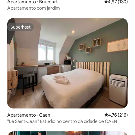
Apartamento ⋅ Brucourt
4,97 de uma av
4,97 (130)
Apartamento com jardim
Superhost
Superhost
Apartamento ⋅ Caen
4,76 de uma av
4,76 (216)
"Le Saint-Jean" Estúdio no centro da cidade de CAEN