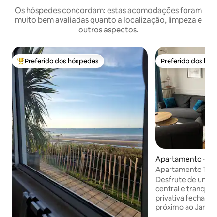
Os hóspedes concordam: estas acomodações foram
muito bem avaliadas quanto a localização, limpeza e
outros aspectos.
Preferido dos hóspedes
Preferido dos hó
Entre os melhores preferidos dos hóspedes
Preferido dos hó
Apartamento ⋅ C
Apartamento T2 C
Desfrute de uma 
central e tranqui
privativa fechada
próximo ao Jardin 
histórico, à unive