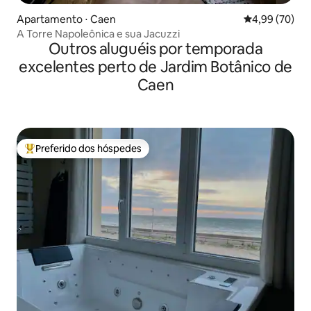
Apartamento ⋅ Caen
4,99 de uma a
4,99 (70)
A Torre Napoleônica e sua Jacuzzi
Outros aluguéis por temporada
excelentes perto de Jardim Botânico de
Caen
Preferido dos hóspedes
Entre os melhores preferidos dos hóspedes