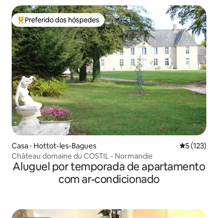
Preferido dos hóspedes
Entre os melhores preferidos dos hóspedes
Casa ⋅ Hottot-les-Bagues
5 de uma av
5 (123)
Château domaine du COSTIL - Normandie
Aluguel por temporada de apartamento
com ar-condicionado