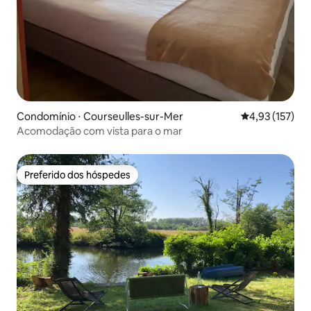
Condomínio ⋅ Courseulles-sur-Mer
4,93 de uma av
4,93 (157)
Acomodação com vista para o mar
Preferido dos hóspedes
Preferido dos hóspedes