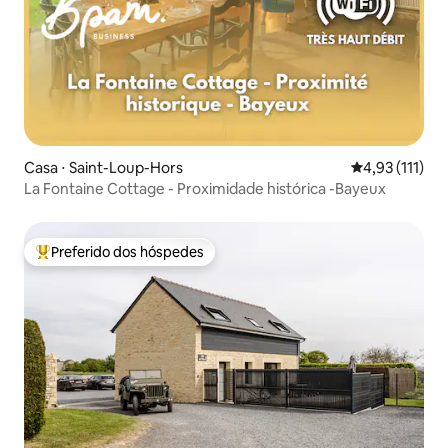
Casa ⋅ Saint-Loup-Hors
4,93 de uma av
4,93 (111)
La Fontaine Cottage - Proximidade histórica -Bayeux
Preferido dos hóspedes
Entre os melhores preferidos dos hóspedes