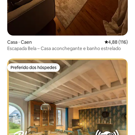
Casa ⋅ Caen
4,88 de uma av
4,88 (116)
Escapada Bela – Casa aconchegante e banho estrelado
Preferido dos hóspedes
Preferido dos hóspedes