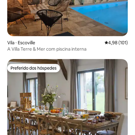
Vila ⋅ Escoville
4,98 de uma av
4,98 (101)
A Villa Terre & Mer com piscina interna
Preferido dos hóspedes
Preferido dos hóspedes