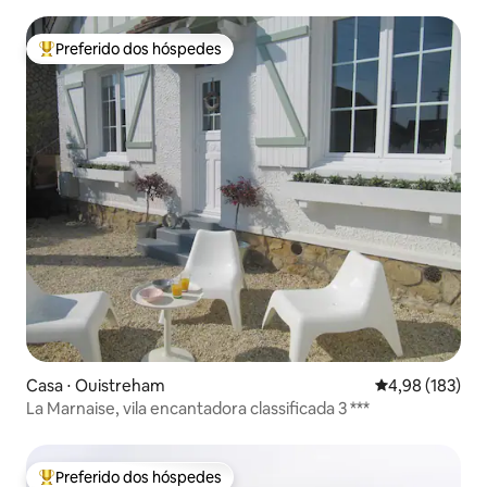
Preferido dos hóspedes
Entre os melhores preferidos dos hóspedes
Casa ⋅ Ouistreham
4,98 de uma av
4,98 (183)
La Marnaise, vila encantadora classificada 3 ***
Preferido dos hóspedes
Entre os melhores preferidos dos hóspedes