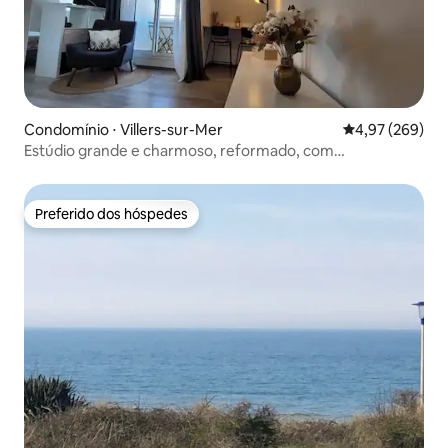
Condomínio ⋅ Villers-sur-Mer
4,97 de uma ava
4,97 (269)
Estúdio grande e charmoso, reformado, com
estacionamento
Preferido dos hóspedes
Preferido dos hóspedes