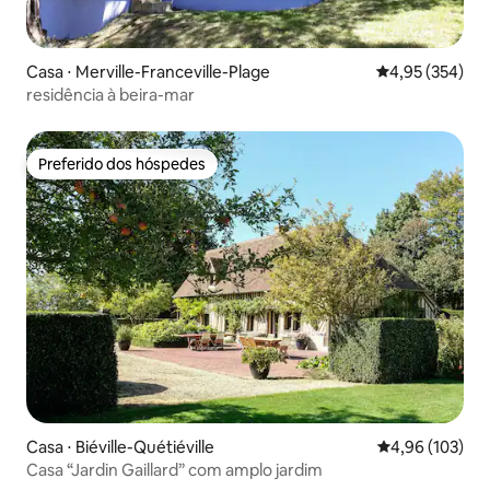
Casa ⋅ Merville-Franceville-Plage
4,95 de uma av
4,95 (354)
residência à beira-mar
Preferido dos hóspedes
Preferido dos hóspedes
Casa ⋅ Biéville-Quétiéville
4,96 de uma av
4,96 (103)
Casa “Jardin Gaillard” com amplo jardim