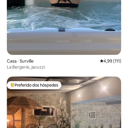
Casa ⋅ Surville
4,99 de uma av
4,99 (111)
La Bergerie, jacuzzi
Preferido dos hóspedes
Entre os melhores preferidos dos hóspedes