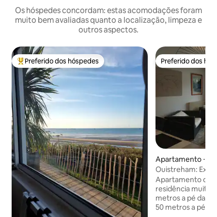
Os hóspedes concordam: estas acomodações foram
muito bem avaliadas quanto a localização, limpeza e
outros aspectos.
Preferido dos hóspedes
Preferido dos hó
Entre os melhores preferidos dos hóspedes
Preferido dos hó
Apartamento ⋅ Ou
Ouistreham: Exce
100 metros do ma
Apartamento de 4
residência muito t
metros a pé da pr
50 metros a pé do 
200 m a pé da Rue