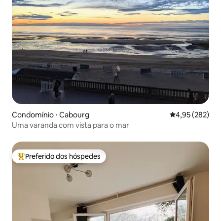
Condomínio ⋅ Cabourg
4,95 de uma av
4,95 (282)
Uma varanda com vista para o mar
Preferido dos hóspedes
Entre os melhores preferidos dos hóspedes