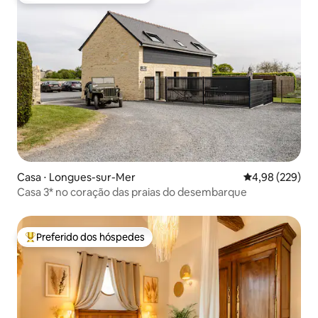
Casa ⋅ Longues-sur-Mer
4,98 de uma ava
4,98 (229)
Casa 3* no coração das praias do desembarque
Preferido dos hóspedes
Entre os melhores preferidos dos hóspedes