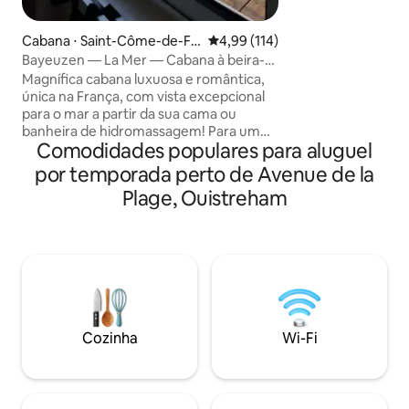
com roupa de cam
Banheiro com chuv
Cabana ⋅ Saint-Côme-de-Fr
4,99 de uma avaliação média de 
4,99 (114)
separado. Cozinh
esné
Bayeuzen — La Mer — Cabana à beira-
de calor rotativo
mar com vista para o mar 180°
Magnífica cabana luxuosa e romântica,
de lavar louça, má
única na França, com vista excepcional
geladeira/freezer. 
para o mar a partir da sua cama ou
TV. Varanda com vi
banheira de hidromassagem! Para um
Apartamento tot
Comodidades populares para aluguel
pedido de casamento ou uma noite
neste verão. Adega
mágica fora do tempo, este lugar lhe
por temporada perto de Avenue de la
dará o desejo... de ficar lá. Momento de
Plage, Ouistreham
Cocooning garantido. Todo o conforto
disponível. Banheira de hidromassagem,
cozinha equipada, cama queen size com
janela de 3 metros para dormir com os
olhos voltados para o mar. Check-in
autônomo via código digital. Discrição e
privacidade garantidas. Opções
disponíveis no nosso site.
Cozinha
Wi-Fi