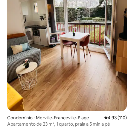
Condomínio ⋅ Merville-Franceville-Plage
4,93 de uma av
4,93 (110)
Apartamento de 23 m², 1 quarto, praia a 5 min a pé