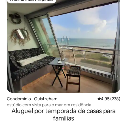
Preferido dos hóspedes
Condomínio ⋅ Ouistreham
4,95 de uma av
4,95 (238)
estúdio com vista para o mar em residência
Aluguel por temporada de casas para
famílias