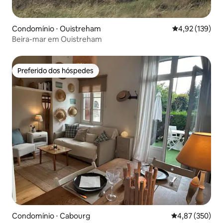
Condomínio ⋅ Ouistreham
4,92 de uma av
4,92 (139)
Beira-mar em Ouistreham
Preferido dos hóspedes
Preferido dos hóspedes
Condomínio ⋅ Cabourg
4,87 de uma av
4,87 (350)