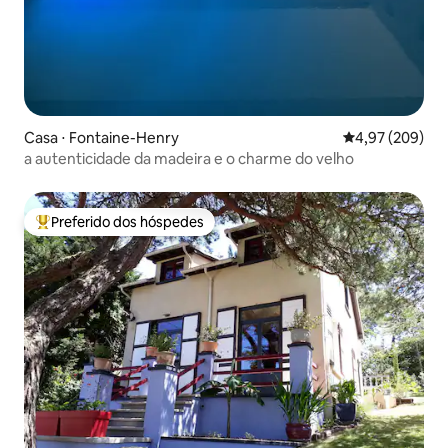
Casa ⋅ Fontaine-Henry
4,97 de uma ava
4,97 (209)
a autenticidade da madeira e o charme do velho
Preferido dos hóspedes
Entre os melhores preferidos dos hóspedes