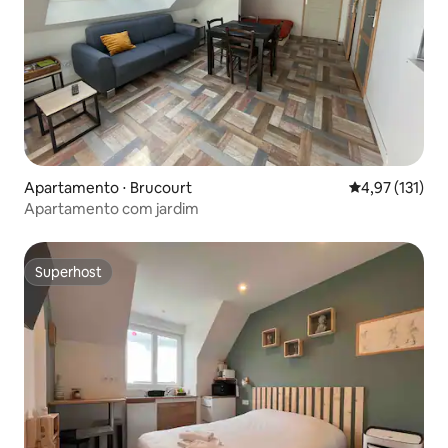
Apartamento ⋅ Brucourt
4,97 de uma av
4,97 (131)
Apartamento com jardim
Superhost
Superhost