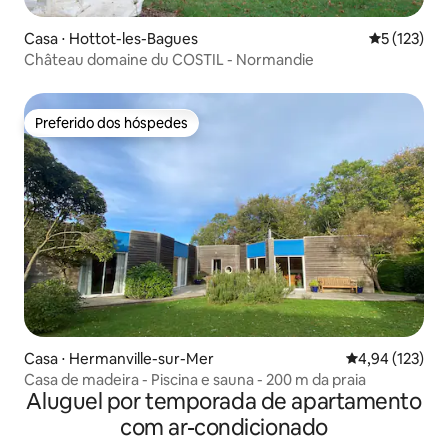
Casa ⋅ Hottot-les-Bagues
5 de uma av
5 (123)
Château domaine du COSTIL - Normandie
Preferido dos hóspedes
Preferido dos hóspedes
Casa ⋅ Hermanville-sur-Mer
4,94 de uma av
4,94 (123)
Casa de madeira - Piscina e sauna - 200 m da praia
Aluguel por temporada de apartamento
com ar-condicionado