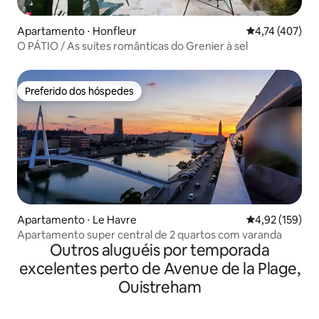
Apartamento ⋅ Honfleur
4,74 de uma av
4,74 (407)
O PÁTIO / As suítes românticas do Grenier à sel
Preferido dos hóspedes
Preferido dos hóspedes
Apartamento ⋅ Le Havre
4,92 de uma av
4,92 (159)
Apartamento super central de 2 quartos com varanda
Outros aluguéis por temporada
excelentes perto de Avenue de la Plage,
Ouistreham