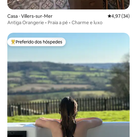
Casa ⋅ Villers-sur-Mer
4,97 de uma a
4,97 (34)
Antiga Orangerie • Praia a pé • Charme e luxo
Preferido dos hóspedes
Entre os melhores preferidos dos hóspedes