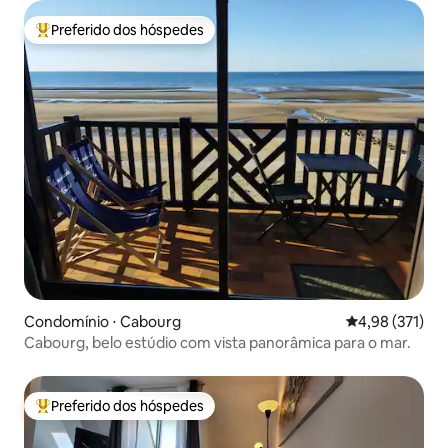
Preferido dos hóspedes
Entre os melhores preferidos dos hóspedes
Condomínio ⋅ Cabourg
4,98 de uma av
4,98 (371)
Cabourg, belo estúdio com vista panorâmica para o mar.
Preferido dos hóspedes
Entre os melhores preferidos dos hóspedes