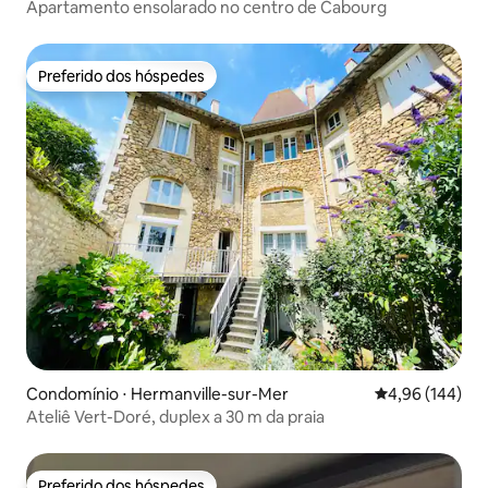
Apartamento ensolarado no centro de Cabourg
Preferido dos hóspedes
Preferido dos hóspedes
Condomínio ⋅ Hermanville-sur-Mer
4,96 de uma av
4,96 (144)
Ateliê Vert-Doré, duplex a 30 m da praia
Preferido dos hóspedes