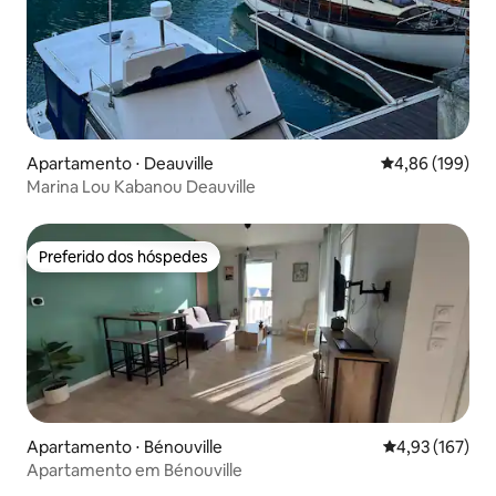
Apartamento ⋅ Deauville
4,86 de uma av
4,86 (199)
Marina Lou Kabanou Deauville
Preferido dos hóspedes
Preferido dos hóspedes
Apartamento ⋅ Bénouville
4,93 de uma av
4,93 (167)
Apartamento em Bénouville