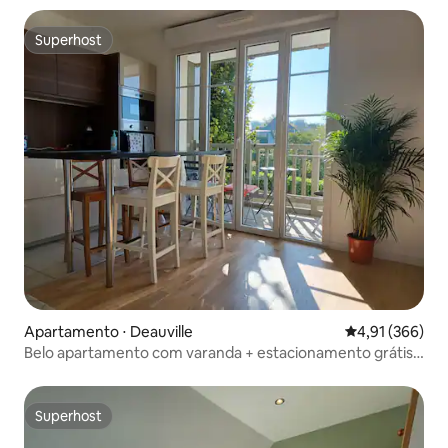
Superhost
Superhost
Apartamento ⋅ Deauville
4,91 de uma av
4,91 (366)
Belo apartamento com varanda + estacionamento grátis a
5 min de trem de Deauville
Superhost
Superhost