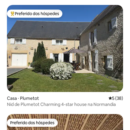
Preferido dos hóspedes
Entre os melhores preferidos dos hóspedes
Casa ⋅ Plumetot
5 de uma a
5 (38)
Nid de Plumetot Charming 4-star house na Normandia
Preferido dos hóspedes
Preferido dos hóspedes