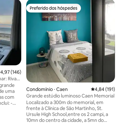
Apartame
Preferido dos hóspedes
Preferi
os hóspedes
Preferido dos hóspedes
Preferi
Suíte no 
para o ca
Bem-vind
apartame
encontra
vistas de
Igreja de
localizad
você está
medieval
ções
botânicos e l
,97 de uma avaliação média de 5, 146 avaliações
4,97 (146)
🌳 Esqueç
e todos o
ar: Riva
curta dis
 grande
Condomínio ⋅ Caen
4,84 de uma avaliação 
4,84 (191)
combinar 
 de uma
relaxame
Grande estúdio luminoso Caen Memorial
oas com
Localizado a 300m do memorial, em
lui: -
frente à Clínica de São Martinho, St.
e no andar
Ursule High School,entre os 2 campi, a
5x180)
10mn do centro da cidade, a 5mn do
va) com
Chu.Em uma residência segura com
estacionamento gratuito na cave,belo
 e lado a
estúdio de 28m2 no 2º andar.Entrada
ama