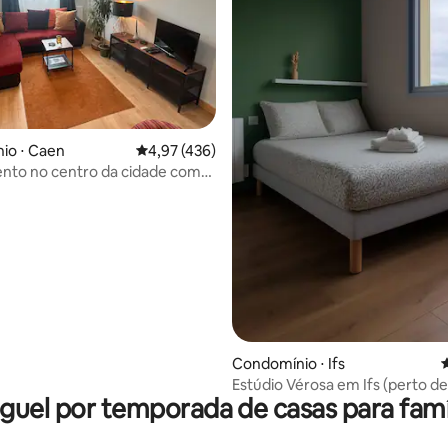
io ⋅ Caen
4,97 de uma avaliação média de 5, 436 avalia
4,97 (436)
nto no centro da cidade com
édia de 5, 157 avaliações
Condomínio ⋅ Ifs
4
Estúdio Vérosa em Ifs
guel por temporada de casas para famí