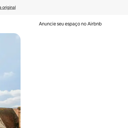
 original
Anuncie seu espaço no Airbnb
 deslizando o dedo na tela.