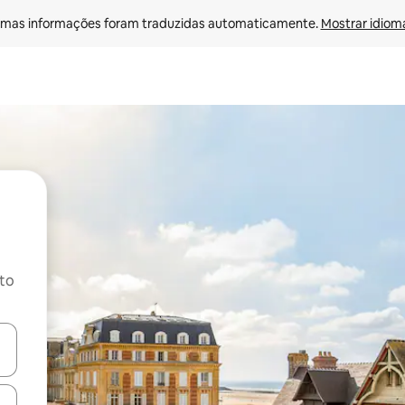
mas informações foram traduzidas automaticamente. 
Mostrar idioma
ito
ore-os usando as seta para cima e para baixo do teclado ou tocando e