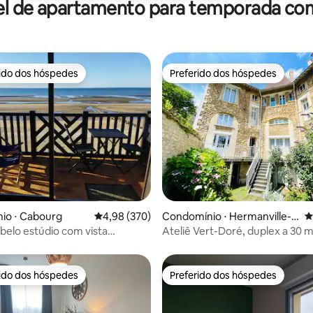
el de apartamento para temporada com
rido dos hóspedes
Preferido dos hóspedes
 melhores preferidos dos hóspedes
Preferido dos hóspedes
édia de 5, 114 avaliações
io ⋅ Cabourg
4,98 de uma avaliação média de 5, 370 avalia
4,98 (370)
Condomínio ⋅ Hermanville-s
4
ur-Mer
belo estúdio com vista
Ateliê Vert-Doré, duplex a 30 m
a para o mar.
rido dos hóspedes
Preferido dos hóspedes
 melhores preferidos dos hóspedes
Preferido dos hóspedes