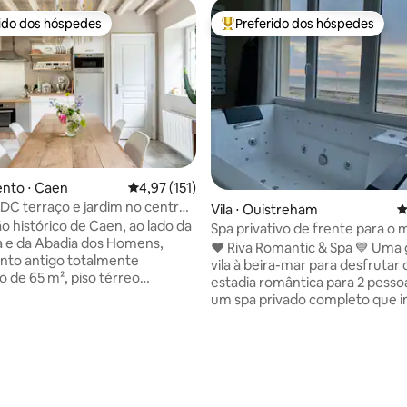
rido dos hóspedes
Preferido dos hóspedes
 melhores preferidos dos hóspedes
Entre os melhores preferidos d
nto ⋅ Caen
4,97 de uma avaliação média de 5, 151 avalia
4,97 (151)
RDC terraço e jardim no centro
Vila ⋅ Ouistreham
4
o histórico de Caen, ao lado da
Spa privativo de frente para o m
a e da Abadia dos Homens,
Romantic & SPA
❤️ Riva Romantic & Spa 💙 Uma
nto antigo totalmente
vila à beira-mar para desfrutar
 de 65 m², piso térreo
estadia romântica para 2 pess
om vista para o pátio e jardim,
um spa privado completo que inc
 por uma cozinha aberta
Sauna em um terraço ao ar livr
e equipada, sala de estar com
de cima. - Grande chuveiro (11
, quarto com cama de casal,
sensorial (chuva de efeito chu
édia de 5, 113 avaliações
com chuveiro e banheira. Um
cromoterapia. - Banheira de
rado para o sul com vista para
hidromassagem frente a frente
 fechado e ensolarado,
lado de frente para o mar. - C