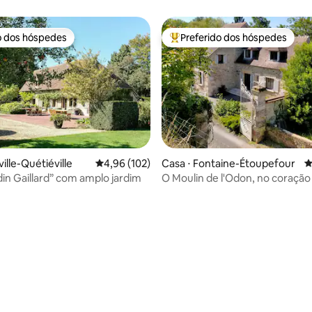
o dos hóspedes
Preferido dos hóspedes
o dos hóspedes
Entre os melhores preferidos d
ville-Quétiéville
4,96 de uma avaliação média de 5, 102 avalia
4,96 (102)
Casa ⋅ Fontaine-Étoupefour
4
din Gaillard” com amplo jardim
O Moulin de l'Odon, no coração
Normandia
édia de 5, 208 avaliações