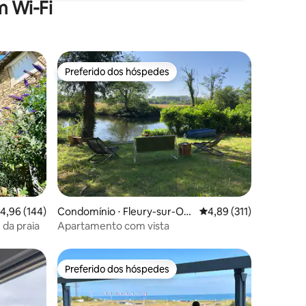
 Wi-Fi
Preferido dos hóspedes
Preferido dos hóspedes
ções
,96 de uma avaliação média de 5, 144 avaliações
4,96 (144)
Condomínio ⋅ Fleury-sur-Orn
4,89 de uma avaliação 
4,89 (311)
e
 da praia
Apartamento com vista
Preferido dos hóspedes
Preferido dos hóspedes