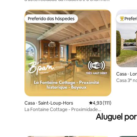
do velho
Preferido dos hóspedes
Prefe
Preferido dos hóspedes
Entre os
Casa ⋅ L
Casa 3* n
desemba
Casa ⋅ Saint-Loup-Hors
4,93 de uma avaliação 
4,93 (111)
La Fontaine Cottage - Proximidade
Aluguel po
histórica -Bayeux