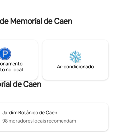
com closet, sala de jantar sala de estar,
seco
cozinha equipada (micro-ondas,
churrasqueira,frigorífico, fogão,pratos
hás,
 de Memorial de Caen
utensílios de cozinha) casa de banho com
 PMR.
banheira e WC.No lado da noite:uma
cama grande com armazenamento e
uma lâmpada de cabeceira,ventilador.
ionamento
Ar-condicionado
to no local
rial de Caen
Jardim Botânico de Caen
98 moradores locais recomendam