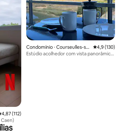
ções
Condomínio ⋅ Courseulles-sur
4,9 de uma avaliação 
4,9 (130)
-Mer
Estúdio acolhedor com vista panorâmica
para o mar
,87 de uma avaliação média de 5, 112 avaliações
4,87 (112)
 (perto de Caen)
lias