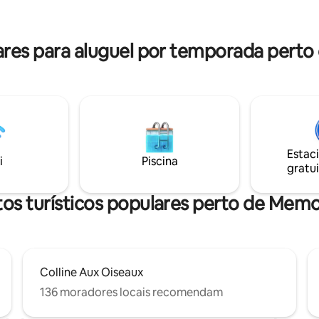
mento possível no pátio.
hidromassagem, massagem a 
 Wi-Fi, tábua e ferro de passar,
medijet. - Chá e Fitness com remo
e cabelo, toalhas e roupa de
hidráulico, bicicleta, halteres. C
es para aluguel por temporada perto
ecidas.
infusões, café. Não acessível a
Estac
i
Piscina
gratui
os turísticos populares perto de Memo
Colline Aux Oiseaux
136 moradores locais recomendam