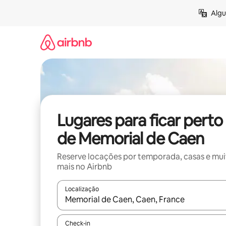
Pular
Algu
para
o
conteúdo
Lugares para ficar perto
de Memorial de Caen
Reserve locações por temporada, casas e mu
mais no Airbnb
Localização
Quando os resultados estiverem disponíveis, expl
Check-in