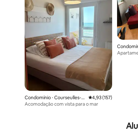
Condomín
Apartame
terraço
Condomínio ⋅ Courseulles-s
4,93 de uma avaliação m
4,93 (157)
ur-Mer
Acomodação com vista para o mar
Alu