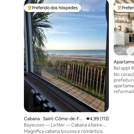
Preferido dos hóspedes
Prefe
Entre os melhores preferidos dos hóspedes
Entre os
Apartame
Bel appt 
da cidade
No coraçã
prefeitur
apartame
reformado
luminoso c
composto
totalment
sofá-cama
Cabana ⋅ Saint-Côme-de-Fre
4,99 de uma avaliação m
4,99 (113)
banheiro 
sné
Bayeuzen — La Mer — Cabana à beira-
terraço vi
mar com vista para o mar 180°
Magnífica cabana luxuosa e romântica,
um jardim