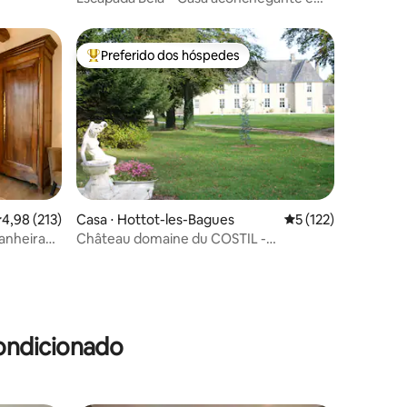
banho estrelado
Preferido dos hóspedes
os hóspedes
Entre os melhores preferidos dos hóspedes
ções
,98 de uma avaliação média de 5, 213 avaliações
4,98 (213)
Casa ⋅ Hottot-les-Bagues
5 de uma avaliação 
5 (122)
anheira
Château domaine du COSTIL -
Normandie
ondicionado