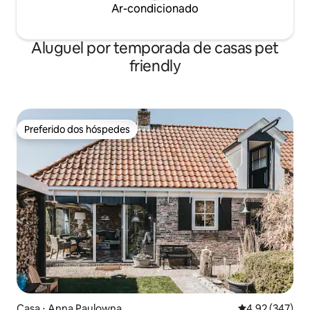
Ar-condicionado
Aluguel por temporada de casas pet
friendly
Preferido dos hóspedes
Preferido dos hóspedes
Casa ⋅ Anna Paulowna
4,92 de uma av
4,92 (347)