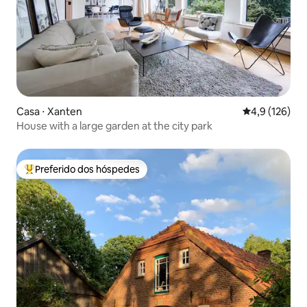
Casa ⋅ Xanten
4,9 de uma av
4,9 (126)
House with a large garden at the city park
Preferido dos hóspedes
Entre os melhores preferidos dos hóspedes