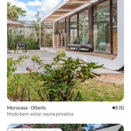
Microcasa ⋅ Otterlo
5 de uma 
5 (5)
Modo bem-estar: sauna privativa