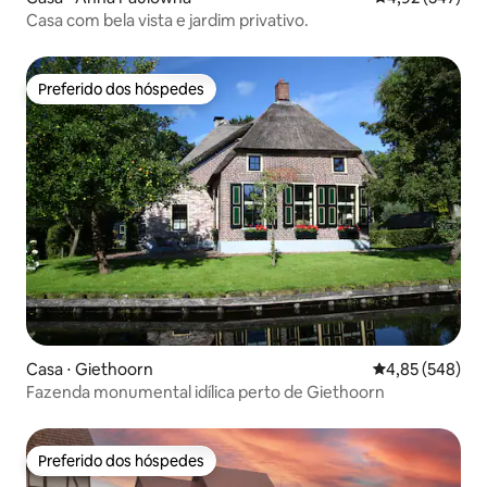
Casa com bela vista e jardim privativo.
Preferido dos hóspedes
Preferido dos hóspedes
Casa ⋅ Giethoorn
4,85 de uma ava
4,85 (548)
Fazenda monumental idílica perto de Giethoorn
Preferido dos hóspedes
Preferido dos hóspedes