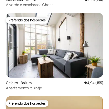
A verde e ensolarada Ghent
Preferido dos hóspedes
Preferido dos hóspedes
Celeiro ⋅ Ballum
4,94 de uma av
4,94 (155)
Apartamento 't Bintje
Preferido dos hóspedes
Preferido dos hóspedes