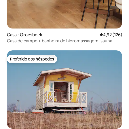
Casa ⋅ Groesbeek
4,92 de uma av
4,92 (126)
Casa de campo + banheira de hidromassagem, sauna,
lareira, jardim de 1000 m²
Preferido dos hóspedes
Preferido dos hóspedes