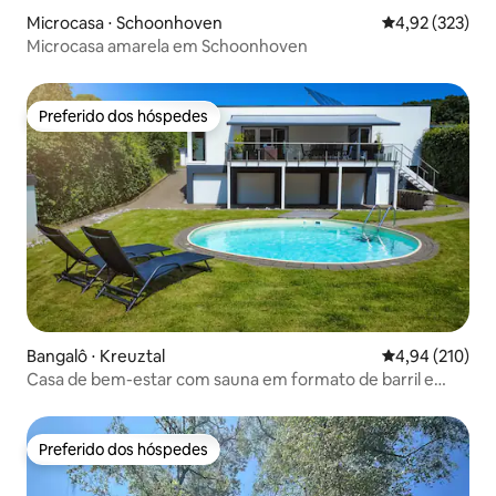
Microcasa ⋅ Schoonhoven
4,92 de uma av
4,92 (323)
Microcasa amarela em Schoonhoven
Preferido dos hóspedes
Preferido dos hóspedes
Bangalô ⋅ Kreuztal
4,94 de uma av
4,94 (210)
Casa de bem-estar com sauna em formato de barril e
piscina
Preferido dos hóspedes
Preferido dos hóspedes