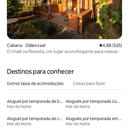
Cabana ⋅ Oldenzaal
4,88 de uma av
4,88 (525)
O chalé na floresta, um lugar aconchegante para relaxar.
Destinos para conhecer
Outros tipos de acomodações
Coisas para fazer
Aluguel por temporada de barcos
Aluguéis por temporada com café da manhã
Mar do Norte
Mar do Norte
Aluguel por temporada de casas-barco
Aluguéis por temporada em albergue
Mar do Norte
Mar do Norte