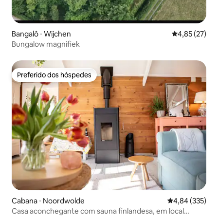
Bangalô ⋅ Wijchen
4,85 de uma a
4,85 (27)
Bungalow magnifiek
Preferido dos hóspedes
Preferido dos hóspedes
Cabana ⋅ Noordwolde
4,84 de uma av
4,84 (335)
Casa aconchegante com sauna finlandesa, em local