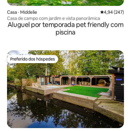
Casa ⋅ Middelie
4,94 de uma ava
4,94 (247)
Casa de campo com jardim e vista panorâmica
Aluguel por temporada pet friendly com
piscina
Preferido dos hóspedes
Preferido dos hóspedes