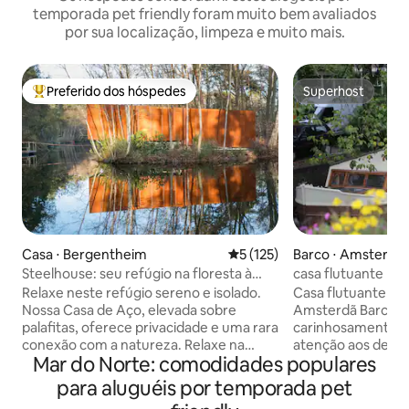
temporada pet friendly foram muito bem avaliados
por sua localização, limpeza e muito mais.
Preferido dos hóspedes
Superhost
Entre os melhores preferidos dos hóspedes
Superhost
Casa ⋅ Bergentheim
5 de uma avaliação média de 
5 (125)
Barco ⋅ Amsterdã
Steelhouse: seu refúgio na floresta à
casa flutuante no 
beira do lago
Relaxe neste refúgio sereno e isolado.
Casa flutuante ro
Nossa Casa de Aço, elevada sobre
Amsterdã Barco adorável,
palafitas, oferece privacidade e uma rara
carinhosamente 
conexão com a natureza. Relaxe na
atenção aos detal
Mar do Norte: comodidades populares
sauna para um retiro tranquilo. Em seu
perfeito para um 
ponto mais alto sobre a água, uma área
quarto aconchega
para aluguéis por temporada pet
de estar com um fogão a lenha de 360º
cama de casal extr