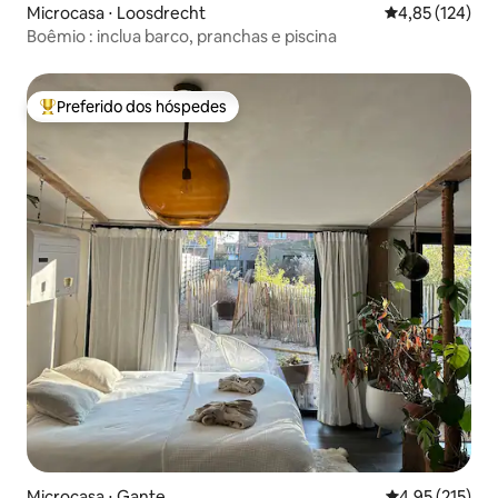
Microcasa ⋅ Loosdrecht
4,85 de uma av
4,85 (124)
Boêmio : inclua barco, pranchas e piscina
Preferido dos hóspedes
Entre os melhores preferidos dos hóspedes
Microcasa ⋅ Gante
4,95 de uma av
4,95 (215)