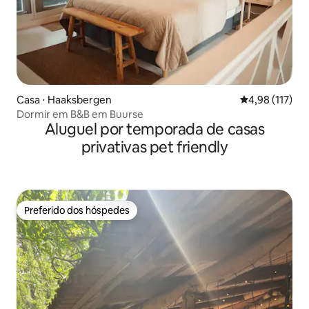
Casa ⋅ Haaksbergen
4,98 de uma av
4,98 (117)
Dormir em B&B em Buurse
Aluguel por temporada de casas
privativas pet friendly
Preferido dos hóspedes
Preferido dos hóspedes