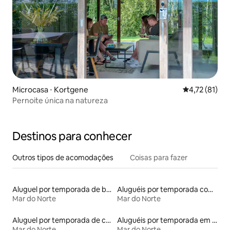
Microcasa ⋅ Kortgene
4,72 de uma a
4,72 (81)
Pernoite única na natureza
Destinos para conhecer
Outros tipos de acomodações
Coisas para fazer
Aluguel por temporada de barcos
Aluguéis por temporada com café da manhã
Mar do Norte
Mar do Norte
Aluguel por temporada de casas-barco
Aluguéis por temporada em albergue
Mar do Norte
Mar do Norte