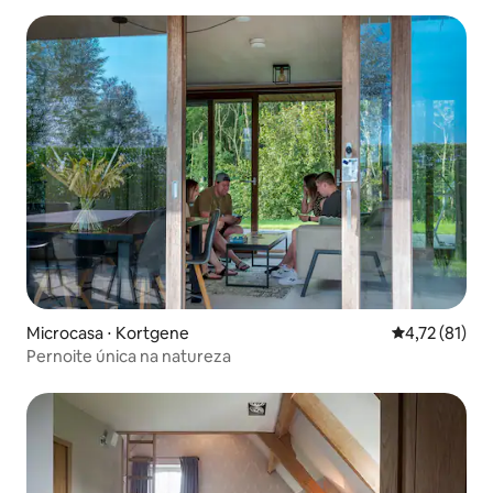
Microcasa ⋅ Kortgene
4,72 de uma a
4,72 (81)
Pernoite única na natureza