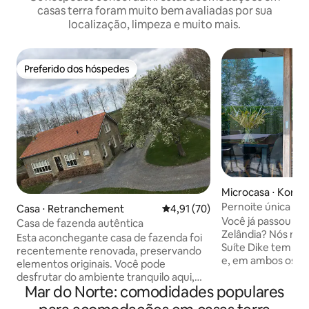
casas terra foram muito bem avaliadas por sua
localização, limpeza e muito mais.
Preferido dos hóspedes
Preferido dos hóspedes
Microcasa ⋅ Kortg
Pernoite única na
Casa ⋅ Retranchement
4,91 de uma avaliação média de
4,91 (70)
Você já passou a 
Casa de fazenda autêntica
Zelândia? Nós não
Esta aconchegante casa de fazenda foi
Suíte Dike tem 2 
recentemente renovada, preservando
e, em ambos os la
elementos originais. Você pode
móveis luxuosos. Com painéis solares no
desfrutar do ambiente tranquilo aqui,
telhado e paredes
Mar do Norte: comodidades populares
nossa fazenda está localizada nas belas
esta propriedade 
muralhas de Retranchement. Os