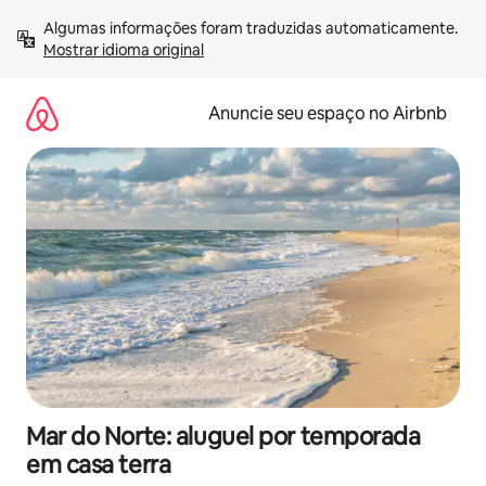
Pular
Algumas informações foram traduzidas automaticamente. 
para
Mostrar idioma original
o
conteúdo
Anuncie seu espaço no Airbnb
Mar do Norte: aluguel por temporada
em casa terra