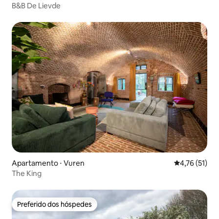
B&B De Lievde
Apartamento ⋅ Vuren
4,76 de uma a
4,76 (51)
The King
Preferido dos hóspedes
Preferido dos hóspedes