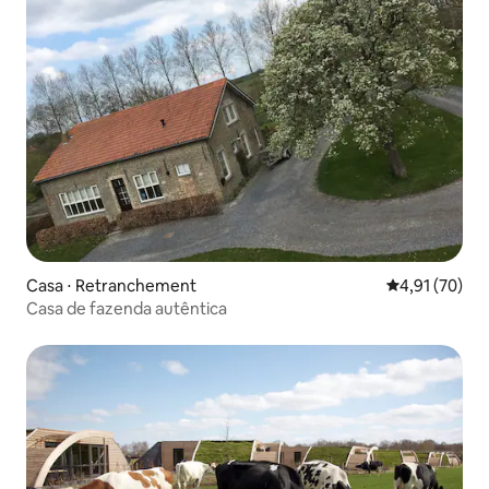
Casa ⋅ Retranchement
4,91 de uma a
4,91 (70)
Casa de fazenda autêntica