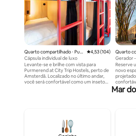
Quarto compartilhado ⋅ Pur
4,53 de uma avaliação m
4,53 (104)
Quarto co
merend
erdã
Cápsula individual de luxo
Gerador -
Levante-se e brilhe com vista para
Reserve u
Purmerend at City Trip Hostels, perto de
novo esp
Amsterdã. Localizado no último andar,
projetado
você será confortável como um inseto
confortáv
Mar do
em nossa cápsula Deluxe. Cortina de
painel de 
privacidade, totalmente ventilada e tudo
cosmético
o que você precisa para tornar sua
de carreg
estadia confortável. Roupa de cama e
fresco. P
travesseiro, luz de leitura, armário
armários
pessoal gratuito e soquete USB / UE. *
e acesso 
Reserva de Grupo? Entre em contato
de um co
conosco diretamente ou visite nosso site
de rebote
para obter mais informações sobre
edredom 