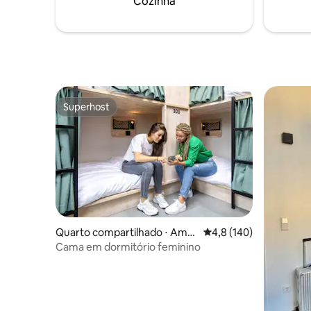
Cozinha
como reservar seu grupo. *Observação:
Banheiro 
não estamos em Amsterdã
com 18 an
Superhost
Superhost
Quarto compartilhado ⋅ Amst
4,8 de uma avaliação m
4,8 (140)
erdã
Cama em dormitório feminino