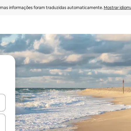
mas informações foram traduzidas automaticamente. 
Mostrar idioma
ore-os usando as seta para cima e para baixo do teclado ou tocando e