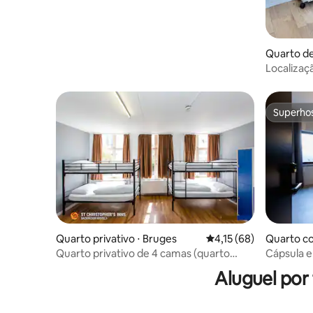
Quarto de
Localizaçã
Ótima co
Superho
Superho
Quarto privativo ⋅ Bruges
4,15 de uma avaliação 
4,15 (68)
Quarto co
hede
Quarto privativo de 4 camas (quarto
Cápsula 
inteiro)
Aluguel por