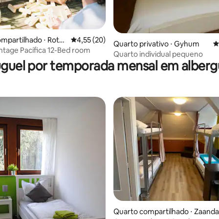
mpartilhado ⋅ Roter
4,55 de uma avaliação média de 5, 20 avalia
4,55 (20)
média de 5, 33 avaliações
Quarto privativo ⋅ Gyhum
4
intage Pacífica 12-Bed room
Quarto individual pequeno
uguel por temporada mensal em alberg
média de 5, 78 avaliações
Quarto compartilhado ⋅ Zaand