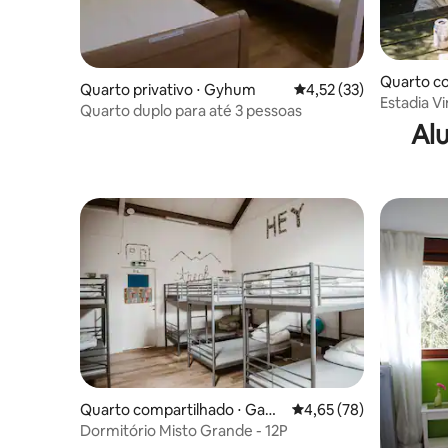
Quarto co
Quarto privativo ⋅ Gyhum
4,52 de uma avaliação 
4,52 (33)
dã
Estadia V
Quarto duplo para até 3 pessoas
Al
Quarto compartilhado ⋅ Gant
4,65 de uma avaliação 
4,65 (78)
e
Dormitório Misto Grande - 12P