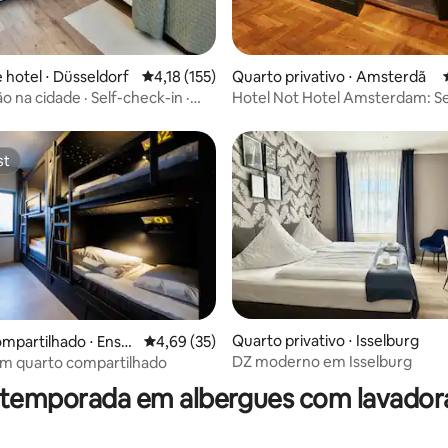
 hotel ⋅ Düsseldorf
4,18 de uma avaliação média de 5, 155 avalia
4,18 (155)
Quarto privativo ⋅ Amsterdã
o na cidade · Self-check-in ·
Hotel Not Hotel Amsterdam: S
nexão
Bookcase - Médio
st
st
Quarto privativo ⋅ Isselburg
média de 5, 68 avaliações
mpartilhado ⋅ Ensc
4,69 de uma avaliação média de 5, 35 avalia
4,69 (35)
DZ moderno em Isselburg
em quarto compartilhado
 temporada em albergues com lavador