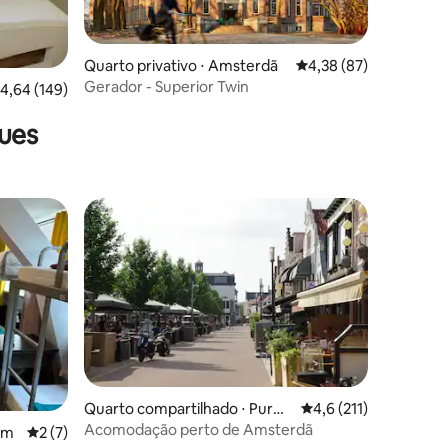
Quarto privativo ⋅ Amsterdã
4,38 de uma avaliação
4,38 (87)
ções
Gerador - Superior Twin
,64 de uma avaliação média de 5, 149 avaliações
4,64 (149)
ues
Quarto compartilhado ⋅ Purm
4,6 de uma avaliação 
4,6 (211)
erend
Acomodação perto de Amsterdã
am
2 de uma avaliação média de 5, 7 avaliações
2 (7)