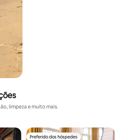
ações
ão, limpeza e muito mais.
Quarto c
Preferido dos hóspedes
Preferido dos hóspedes