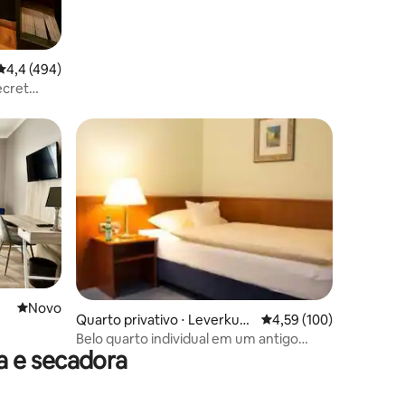
ções
4,4 de uma avaliação média de 5, 494 avaliações
4,4 (494)
ecret
Novo lugar para ficar
Novo
ções
Quarto privativo ⋅ Leverkuse
4,59 de uma avaliação 
4,59 (100)
n
Belo quarto individual em um antigo
a e secadora
hotel