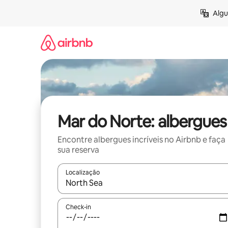
Pular
Algu
para
o
conteúdo
Mar do Norte: albergues
Encontre albergues incríveis no Airbnb e faça
sua reserva
Localização
Quando os resultados estiverem disponíveis, expl
Check-in