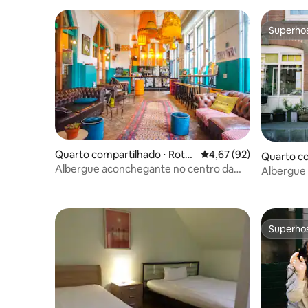
Superho
Superho
Quarto compartilhado ⋅ Roter
4,67 de uma avaliação 
4,67 (92)
Quarto co
dã
Albergue aconchegante no centro da
rdã
Albergue
cidade de Roterdã
Superho
Superho