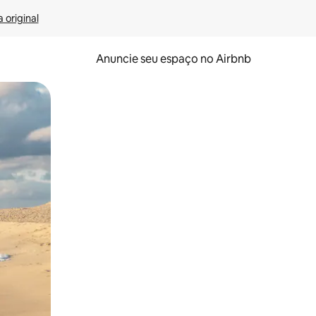
 original
Anuncie seu espaço no Airbnb
 deslizando o dedo na tela.