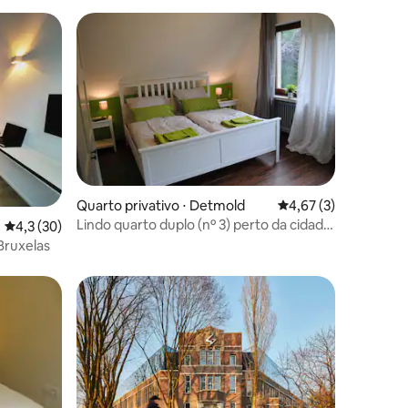
Quarto privativo ⋅ Detmold
4,67 de uma avaliaçã
4,67 (3)
ções
Lindo quarto duplo (nº 3) perto da cidade
4,3 de uma avaliação média de 5, 30 avaliações
4,3 (30)
e ainda assim diretamente na floresta
Bruxelas