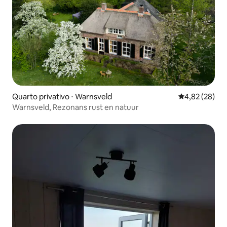
Quarto privativo ⋅ Warnsveld
4,82 de uma a
4,82 (28)
Warnsveld, Rezonans rust en natuur