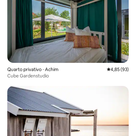
Quarto privativo ⋅ Achim
4,85 de uma a
4,85 (93)
Cube Gardenstudio