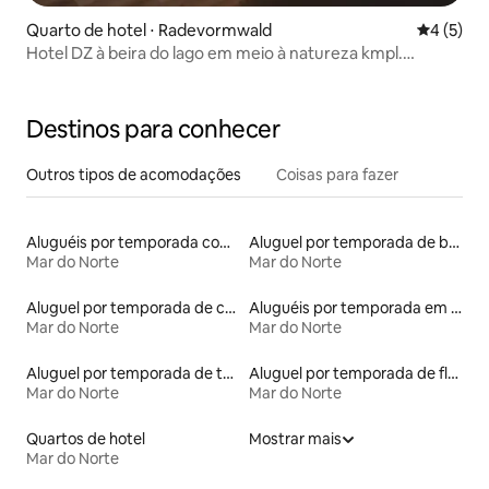
Quarto de hotel ⋅ Radevormwald
4 de uma 
4 (5)
Hotel DZ à beira do lago em meio à natureza kmpl.
Renovado
Destinos para conhecer
Outros tipos de acomodações
Coisas para fazer
Aluguéis por temporada com café da manhã
Aluguel por temporada de barcos
Mar do Norte
Mar do Norte
Aluguel por temporada de casas-barco
Aluguéis por temporada em albergue
Mar do Norte
Mar do Norte
Aluguel por temporada de townhouses
Aluguel por temporada de flats
Mar do Norte
Mar do Norte
Quartos de hotel
Mostrar mais
Mar do Norte