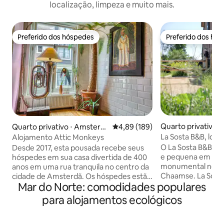
localização, limpeza e muito mais.
Preferido dos hóspedes
Preferido dos hó
Preferido dos hóspedes
Preferido dos hó
Quarto privativo 
Quarto privativo ⋅ Amsterd
4,89 de uma avaliação média de 
4,89 (189)
ã
La Sosta B&B, loft
Alojamento Attic Monkeys
florestas de Cham
O La Sosta B&B é 
Desde 2017, esta pousada recebe seus
e pequena em um
hóspedes em sua casa divertida de 400
monumental nos li
anos em uma rua tranquila no centro da
Chaamse. La Sosta significa “a parada”,
cidade de Amsterdã. Os hóspedes estão
Mar do Norte: comodidades populares
um lugar onde voc
hospedados nos dois andares superiores
energias. Uma espaçosa sala de estar
do prédio. Como a casa é antiga, não há
para alojamentos ecológicos
com mesa de jantar
elevador e você terá que subir as
despensa (café, ch
escadas íngremes tradicionais (como um
indução). Em segu
macaco) para chegar ao sótão. Após