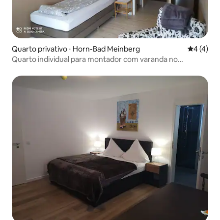
Quarto privativo ⋅ Horn-Bad Meinberg
4 de uma 
4 (4)
Quarto individual para montador com varanda no
Norderteich