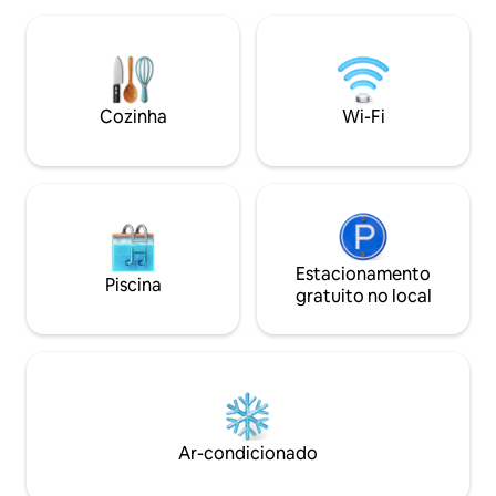
banheiro (vaso sani
esta subida, você será recompensado
com box). Vista para os campos em
com uma suíte aconchegante, colorida e
direção à floresta
limpa com uma cama de casal e duas
para o terraço pri
camas de solteiro, banheiro privativo,
sul. Vista desobst
varanda privativa, café/ chá e área de
Cozinha
Wi-Fi
estar. <3
Estacionamento
Piscina
gratuito no local
Ar-condicionado