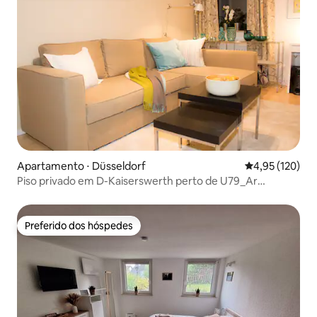
Apartamento ⋅ Düsseldorf
4,95 de uma av
4,95 (120)
Piso privado em D-Kaiserswerth perto de U79_Ar
condicionado
Preferido dos hóspedes
Preferido dos hóspedes