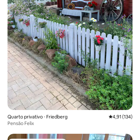
Quarto privativo ⋅ Friedberg
4,91 de uma av
4,91 (134)
Pensão Felix