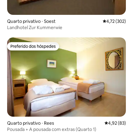
Quarto privativo ⋅ Soest
4,72 de uma av
4,72 (302)
Landhotel Zur Kummerwie
Preferido dos hóspedes
Preferido dos hóspedes
Quarto privativo ⋅ Rees
4,92 de uma a
4,92 (83)
Pousada + A pousada com extras (Quarto 1)