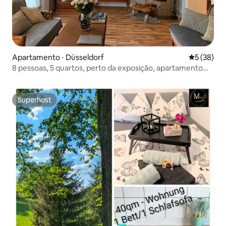
Apartamento ⋅ Düsseldorf
5 de uma a
5 (38)
8 pessoas, 5 quartos, perto da exposição, apartamento
boutique.
Superhost
Superhost