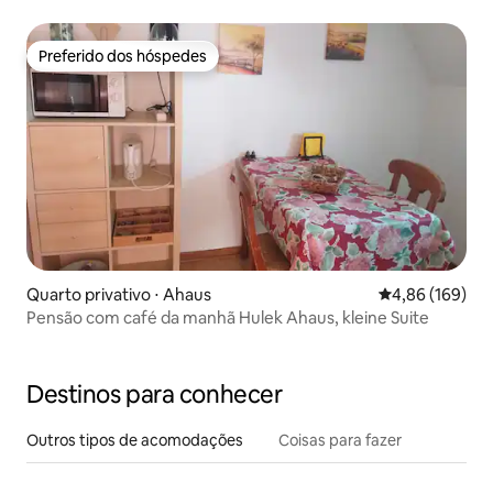
Preferido dos hóspedes
Preferido dos hóspedes
Quarto privativo ⋅ Ahaus
4,86 de uma av
4,86 (169)
Pensão com café da manhã Hulek Ahaus, kleine Suite
Destinos para conhecer
Outros tipos de acomodações
Coisas para fazer