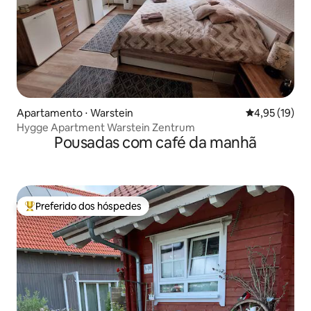
Apartamento ⋅ Warstein
4,95 de uma a
4,95 (19)
Hygge Apartment Warstein Zentrum
Pousadas com café da manhã
Preferido dos hóspedes
Entre os melhores preferidos dos hóspedes