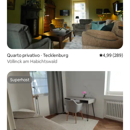
Quarto privativo ⋅ Tecklenburg
4,99 de uma ava
4,99 (289)
Völlinck am Habichtswald
Superhost
Superhost