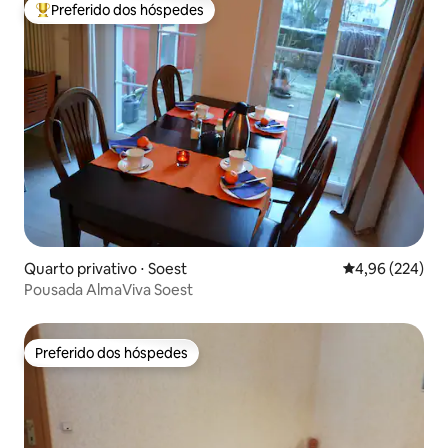
Preferido dos hóspedes
Entre os melhores preferidos dos hóspedes
Quarto privativo ⋅ Soest
4,96 de uma ava
4,96 (224)
Pousada AlmaViva Soest
Preferido dos hóspedes
Preferido dos hóspedes