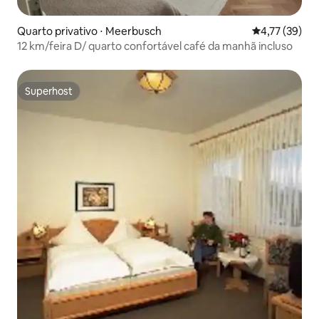
Quarto privativo ⋅ Meerbusch
4,77 de uma a
4,77 (39)
12 km/feira D/ quarto confortável café da manhã incluso
Superhost
Superhost