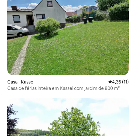
Casa ⋅ Kassel
4,36 de uma a
4,36 (11)
Casa de férias inteira em Kassel com jardim de 800 m²