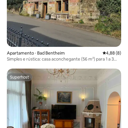
Apartamento ⋅ Bad Bentheim
4,88 de uma 
4,88 (8)
Simples e rústica: casa aconchegante (56 m²) para 1 a 3
pessoas
Superhost
Superhost