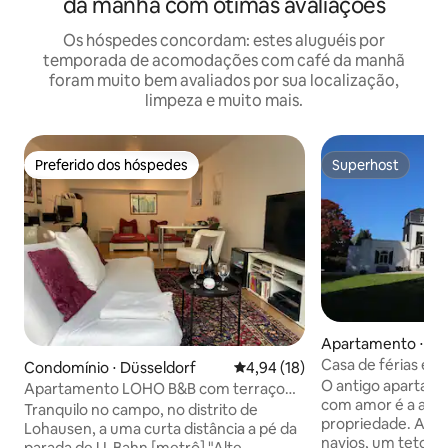
da manhã com ótimas avaliações
Os hóspedes concordam: estes aluguéis por
temporada de acomodações com café da manhã
foram muito bem avaliados por sua localização,
limpeza e muito mais.
Preferido dos hóspedes
Superhost
Preferido dos hóspedes
Superhost
Apartamento ⋅ A
Casa de férias exc
Condomínio ⋅ Düsseldorf
4,94 de uma avaliação média de
4,94 (18)
O antigo apartam
Apartamento LOHO B&B com terraço
com amor é a antig
em Messe/Feira/Arena
Tranquilo no campo, no distrito de
propriedade. Além
Lohausen, a uma curta distância a pé da
navios, um teto d
parada de U-Bahn [metrô] "Alte