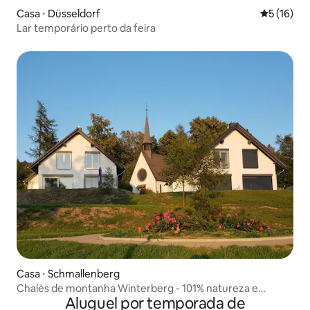
Casa ⋅ Düsseldorf
5 de uma a
5 (16)
Lar temporário perto da feira
Casa ⋅ Schmallenberg
Chalés de montanha Winterberg - 101% natureza e
Aluguel por temporada de
tranquilidade