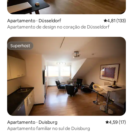
Apartamento ⋅ Düsseldorf
4,81 de uma av
4,81 (133)
Apartamento de design no coração de Düsseldorf
Superhost
Superhost
Apartamento ⋅ Duisburg
4,59 de uma a
4,59 (17)
Apartamento familiar no sul de Duisburg