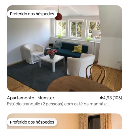
Preferido dos hóspedes
Preferido dos hóspedes
Apartamento ⋅ Münster
4,93 de uma av
4,93 (105)
Estúdio tranquilo (2 pessoas) com café da manhã e
bicicleta alugada
Preferido dos hóspedes
Preferido dos hóspedes