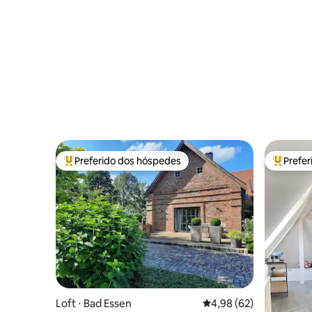
Preferido dos hóspedes
Prefe
Entre os melhores preferidos dos hóspedes
Entre os
Loft ⋅ Bad Essen
4,98 de uma avaliação 
4,98 (62)