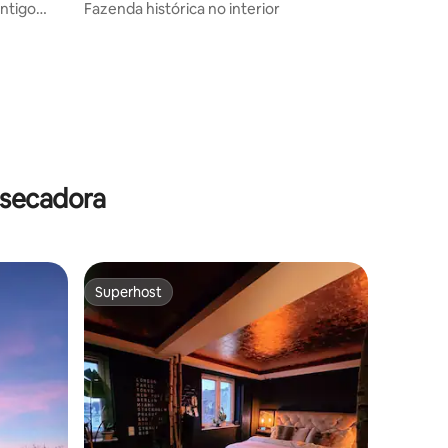
ntigo
Fazenda histórica no interior
ções
 secadora
Superhost
Superhost