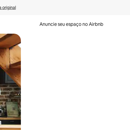
 original
Anuncie seu espaço no Airbnb
 deslizando o dedo na tela.