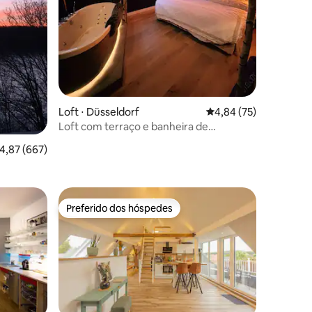
ções
Loft ⋅ Düsseldorf
4,84 de uma avaliação
4,84 (75)
Loft com terraço e banheira de
hidromassagem no centro da cidade
,87 de uma avaliação média de 5, 667 avaliações
4,87 (667)
Preferido dos hóspedes
Preferido dos hóspedes