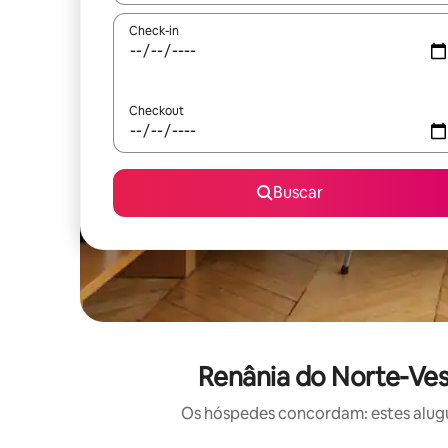
Check-in
Checkout
Buscar
Renânia do Norte-Vest
Os hóspedes concordam: estes alugué