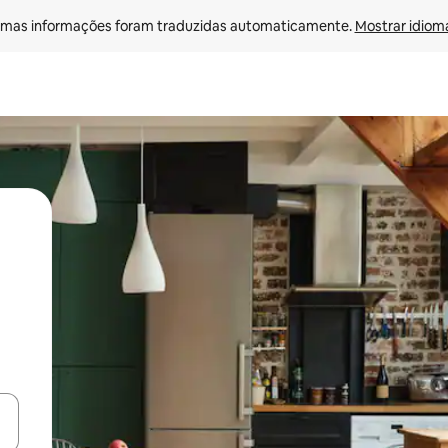
mas informações foram traduzidas automaticamente. 
Mostrar idioma
ore-os usando as seta para cima e para baixo do teclado ou tocando e