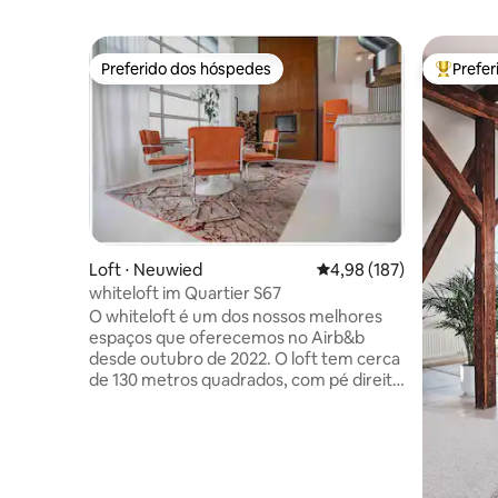
Preferido dos hóspedes
Prefe
Preferido dos hóspedes
Entre os
Loft ⋅ Neuwied
4,98 de uma avaliação m
4,98 (187)
whiteloft im Quartier S67
O whiteloft é um dos nossos melhores
espaços que oferecemos no Airb&b
desde outubro de 2022. O loft tem cerca
de 130 metros quadrados, com pé direito
de 5,5 metros 50% da área é projetada
apenas para bem-estar e estar. Banheira,
sofá-cama, chuveiro em espiral para 2
pessoas e lareira de madeira verdadeira
não deixam nada a desejar. No verão, um