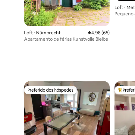
Loft ⋅ M
Pequeno a
Loft ⋅ Nümbrecht
4,98 de uma avaliação 
4,98 (65)
Apartamento de férias Kunstvolle Bleibe
Preferido dos hóspedes
Prefe
Preferido dos hóspedes
Entre os