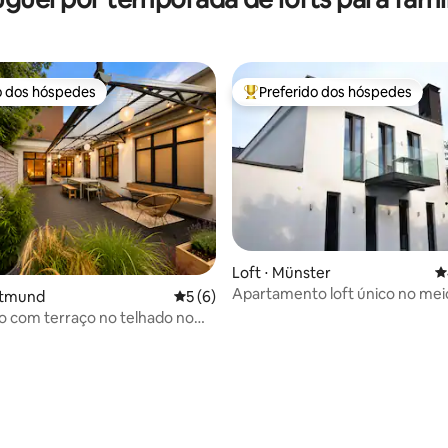
o dos hóspedes
Preferido dos hóspedes
o dos hóspedes
Entre os melhores preferidos d
édia de 5, 177 avaliações
Loft ⋅ Münster
4
Apartamento loft único no mei
rtmund
5 de uma avaliação média de 5, 6 avalia
5 (6)
Münster
o com terraço no telhado no