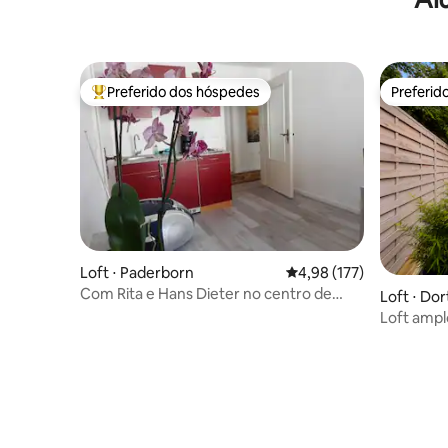
Preferido dos hóspedes
Preferid
Entre os melhores preferidos dos hóspedes
Preferid
Loft ⋅ Paderborn
4,98 de uma avaliação m
4,98 (177)
Com Rita e Hans Dieter no centro de
Loft ⋅ Do
Paderborn
Loft ampl
Westpark