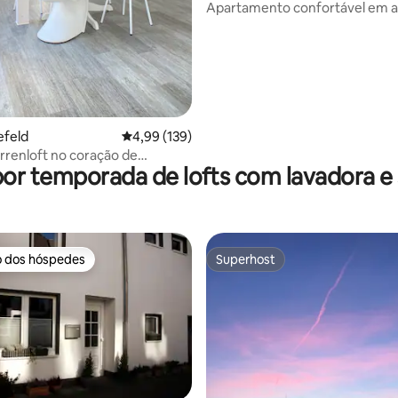
Apartamento confortável em a
Hofreite perto do castelo
lefeld
4,99 de uma avaliação média de 5, 139 avalia
4,99 (139)
rrenloft no coração de
por temporada de lofts com lavadora e
o dos hóspedes
Superhost
o dos hóspedes
Superhost