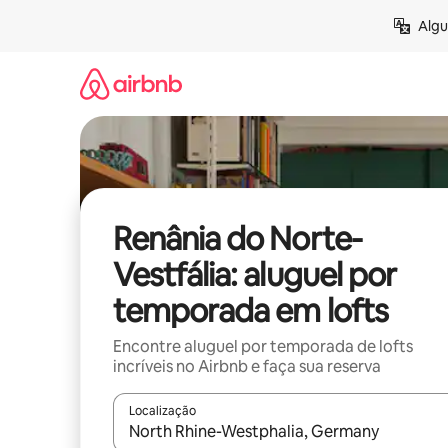
Pular
Algu
para
o
conteúdo
Renânia do Norte-
Vestfália: aluguel por
temporada em lofts
Encontre aluguel por temporada de lofts
incríveis no Airbnb e faça sua reserva
Localização
Quando os resultados estiverem disponíveis, expl