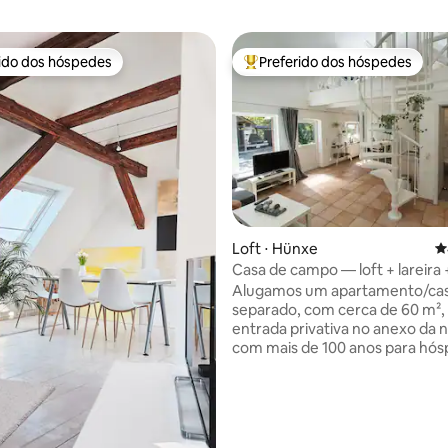
rido dos hóspedes
Preferido dos hóspedes
 melhores preferidos dos hóspedes
Entre os melhores preferidos d
édia de 5, 187 avaliações
Loft ⋅ Hünxe
4
Casa de campo — loft + lareira 
estacionamento
Alugamos um apartamento/casa
separado, com cerca de 60 m²
entrada privativa no anexo da 
com mais de 100 anos para hó
que querem passar a noite de 
"diferente"! O apartamento é
autossuficiente + separado da 
principal. Um terraço privado 
jardim privado fazem parte do