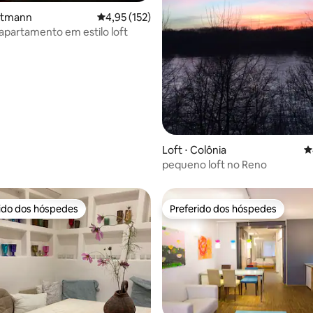
ettmann
4,95 de uma avaliação média de 5, 152 avalia
4,95 (152)
partamento em estilo loft
média de 5, 65 avaliações
Loft ⋅ Colônia
4
pequeno loft no Reno
rido dos hóspedes
Preferido dos hóspedes
 melhores preferidos dos hóspedes
Preferido dos hóspedes