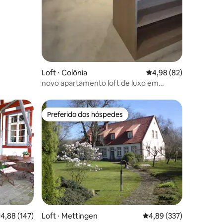
Loft ⋅ Colônia
4,98 de uma avaliação
4,98 (82)
novo apartamento loft de luxo em
Colônia-Sülz-Messenah
Preferido dos hóspedes
os hóspedes
Preferido dos hóspedes
,88 de uma avaliação média de 5, 147 avaliações
4,88 (147)
Loft ⋅ Mettingen
4,89 de uma avaliação 
4,89 (337)