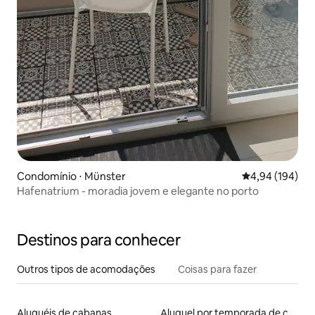
Condomínio ⋅ Münster
4,94 de uma av
4,94 (194)
Hafenatrium - moradia jovem e elegante no porto
Destinos para conhecer
Outros tipos de acomodações
Coisas para fazer
Aluguéis de cabanas
Aluguel por temporada de castelos