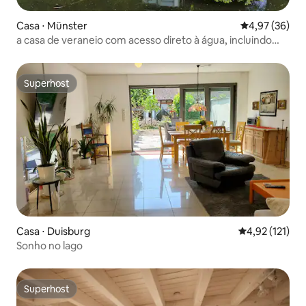
Casa ⋅ Münster
4,97 de uma a
4,97 (36)
a casa de veraneio com acesso direto à água, incluindo
canoa
Superhost
Superhost
Casa ⋅ Duisburg
4,92 de uma av
4,92 (121)
Sonho no lago
Superhost
Superhost