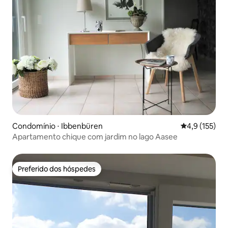
Condomínio ⋅ Ibbenbüren
4,9 de uma av
4,9 (155)
Apartamento chique com jardim no lago Aasee
Preferido dos hóspedes
Preferido dos hóspedes