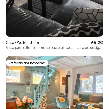
Casa ⋅ Weißenthurm
5 de uma a
5 (28)
Vista para o Reno como se fosse pintada – casa de design
com sauna
Preferido dos hóspedes
Preferido dos hóspedes