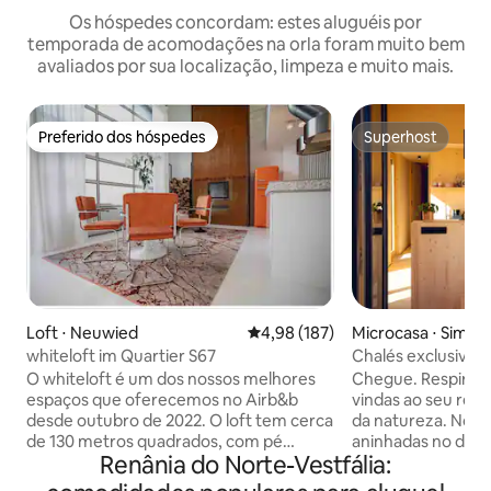
Os hóspedes concordam: estes aluguéis por
temporada de acomodações na orla foram muito bem
avaliados por sua localização, limpeza e muito mais.
Preferido dos hóspedes
Superhost
Preferido dos hóspedes
Superhost
Loft ⋅ Neuwied
4,98 de uma avaliação média de 
4,98 (187)
Microcasa ⋅ Simm
whiteloft im Quartier S67
Chalés exclusivos
mlab.relax Eifel
O whiteloft é um dos nossos melhores
Chegue. Respire fund
espaços que oferecemos no Airb&b
vindas ao seu reti
desde outubro de 2022. O loft tem cerca
da natureza. Noss
de 130 metros quadrados, com pé
aninhadas no des
Renânia do Norte-Vestfália:
direito de 5,5 metros 50% da área é
Nacional de Eifel,
projetada apenas para bem-estar e
do cintilante Lag