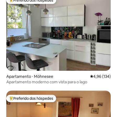
Preferido dos hóspedes
Entre os melhores preferidos dos hóspedes
Apartamento ⋅ Möhnesee
4,96 de uma av
4,96 (134)
Apartamento moderno com vista para o lago
Preferido dos hóspedes
Entre os melhores preferidos dos hóspedes