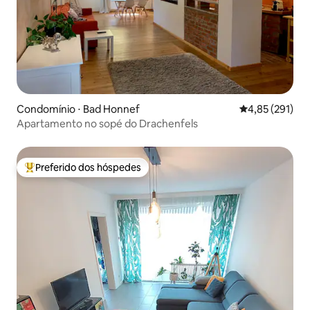
Condomínio ⋅ Bad Honnef
4,85 de uma av
4,85 (291)
Apartamento no sopé do Drachenfels
Preferido dos hóspedes
Entre os melhores preferidos dos hóspedes