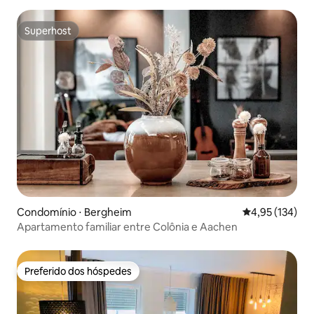
Superhost
Superhost
Condomínio ⋅ Bergheim
4,95 de uma av
4,95 (134)
Apartamento familiar entre Colônia e Aachen
Preferido dos hóspedes
Preferido dos hóspedes