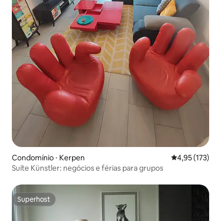
Condomínio ⋅ Kerpen
4,95 de uma av
4,95 (173)
Suíte Künstler: negócios e férias para grupos
Superhost
Superhost