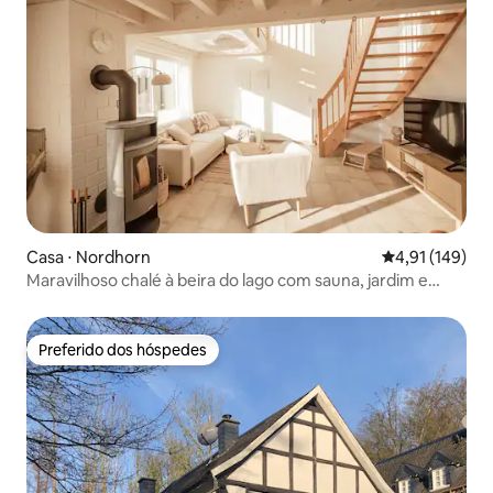
Casa ⋅ Nordhorn
4,91 de uma av
4,91 (149)
Maravilhoso chalé à beira do lago com sauna, jardim e
canoa
Preferido dos hóspedes
Preferido dos hóspedes