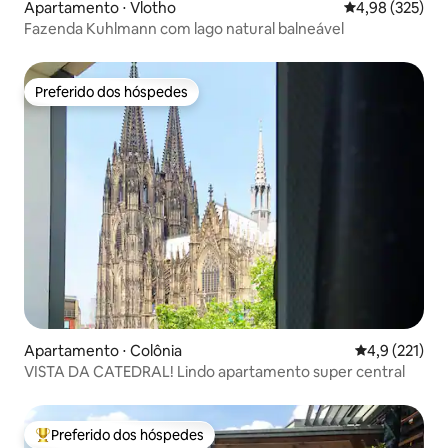
Apartamento ⋅ Vlotho
4,98 de uma av
4,98 (325)
Fazenda Kuhlmann com lago natural balneável
Preferido dos hóspedes
Preferido dos hóspedes
Apartamento ⋅ Colônia
4,9 de uma av
4,9 (221)
VISTA DA CATEDRAL! Lindo apartamento super central
Preferido dos hóspedes
Entre os melhores preferidos dos hóspedes