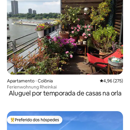
Apartamento ⋅ Colônia
4,96 de uma av
4,96 (275)
Ferienwohnung Rheinkai
Aluguel por temporada de casas na orla
Preferido dos hóspedes
Entre os melhores preferidos dos hóspedes