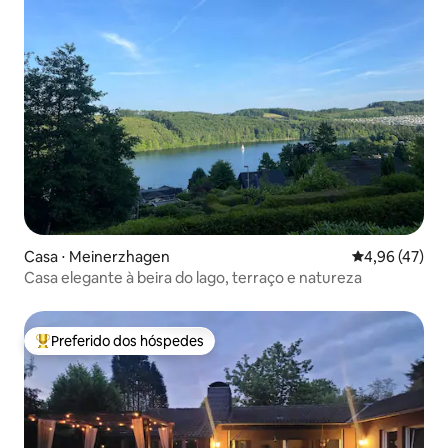
Casa ⋅ Meinerzhagen
4,96 de uma a
4,96 (47)
Casa elegante à beira do lago, terraço e natureza
Preferido dos hóspedes
Entre os melhores preferidos dos hóspedes