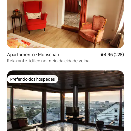
Apartamento ⋅ Monschau
4,96 de uma ava
4,96 (228)
Relaxante, idílico no meio da cidade velha!
Preferido dos hóspedes
Preferido dos hóspedes