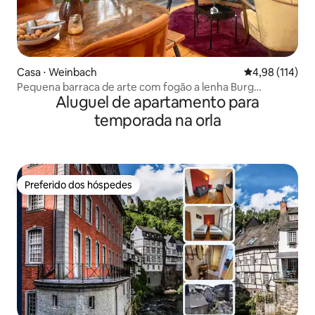
Casa ⋅ Weinbach
4,98 de uma av
4,98 (114)
Pequena barraca de arte com fogão a lenha Burg
Aluguel de apartamento para
Freienfels
temporada na orla
Preferido dos hóspedes
Preferido dos hóspedes