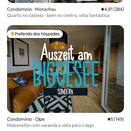
Condomínio ⋅ Monschau
4,91 de uma av
4,91 (284)
Quarto no castelo - bem no centro, vista fantástica
Preferido dos hóspedes
Entre os melhores preferidos dos hóspedes
Condomínio ⋅ Olpe
5 de uma av
5 (149)
Maisonette com varanda e vista para o lago