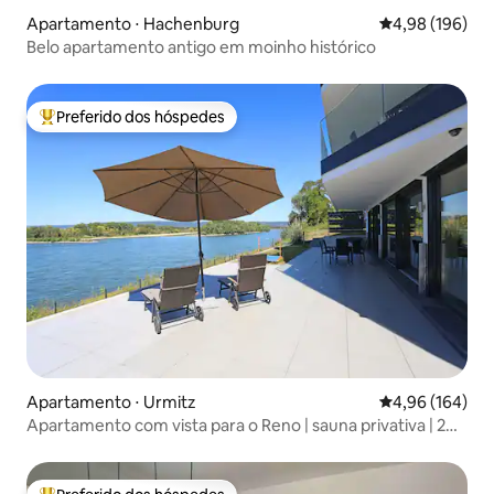
Apartamento ⋅ Hachenburg
4,98 de uma av
4,98 (196)
Belo apartamento antigo em moinho histórico
Preferido dos hóspedes
Entre os melhores preferidos dos hóspedes
Apartamento ⋅ Urmitz
4,96 de uma av
4,96 (164)
Apartamento com vista para o Reno | sauna privativa | 2
quartos | 5 hóspedes