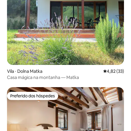
Vila ⋅ Dolna Matka
4,82 de uma a
4,82 (33)
Casa mágica na montanha — Matka
Preferido dos hóspedes
Preferido dos hóspedes