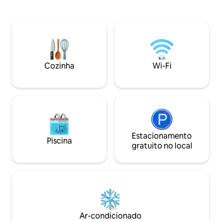
hóspedes e dispõe
Apartamento Conforto oferece todo o
de estar aconcheg
andar superior só para você: dois
cozinha totalmen
quartos com cama queen size, cozinha
banheiro moderno
completa, sala de estar espaçosa e
Mercado Verde e 
varanda ideal para longas manhãs com
caminhada da Pra
café. Do alojamento, é uma curta
City Shopping Cen
caminhada até as principais atrações de
Cozinha
Wi-Fi
rio Vardar.
Matka: passeios de barco, caiaque e
trilhas!
Estacionamento
Piscina
gratuito no local
Ar-condicionado