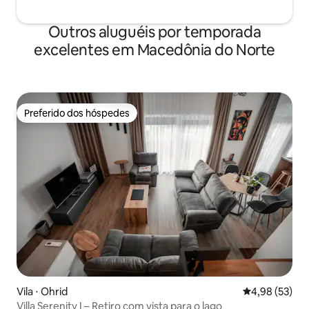
Outros aluguéis por temporada
excelentes em Macedônia do Norte
Preferido dos hóspedes
Preferido dos hóspedes
Vila ⋅ Ohrid
4,98 de uma a
4,98 (53)
Villa Serenity I – Retiro com vista para o lago