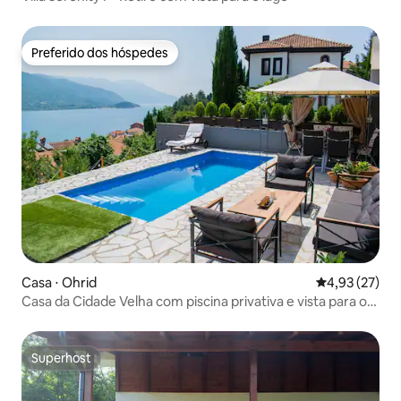
Preferido dos hóspedes
Preferido dos hóspedes
Casa ⋅ Ohrid
4,93 de uma a
4,93 (27)
Casa da Cidade Velha com piscina privativa e vista para o
lago!
Superhost
Superhost