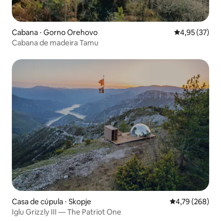
Cabana ⋅ Gorno Orehovo
4,95 de uma a
4,95 (37)
Cabana de madeira Tamu
Casa de cúpula ⋅ Skopje
4,79 de uma av
4,79 (268)
Iglu Grizzly III — The Patriot One