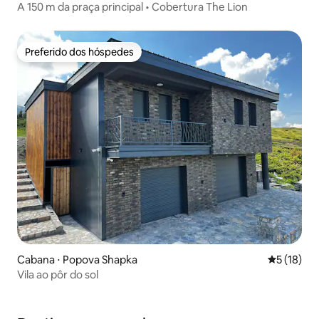
A 150 m da praça principal • Cobertura The Lion
Preferido dos hóspedes
Preferido dos hóspedes
Cabana ⋅ Popova Shapka
5 de uma a
5 (18)
Vila ao pôr do sol