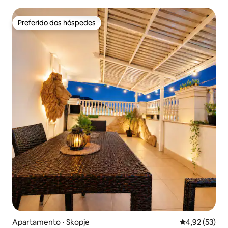
Preferido dos hóspedes
Preferido dos hóspedes
Apartamento ⋅ Skopje
4,92 de uma a
4,92 (53)