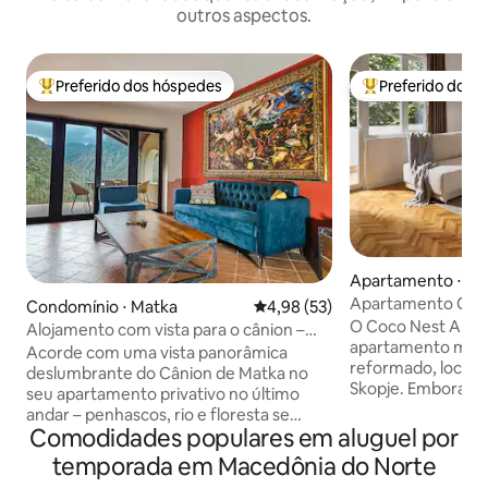
outros aspectos.
Preferido dos hóspedes
Preferido dos 
Entre os melhores preferidos dos hóspedes
Entre os melhore
Apartamento ⋅ Sk
Apartamento Coco
Condomínio ⋅ Matka
4,98 de uma avaliação média de
4,98 (53)
Skopje
O Coco Nest Apa
Alojamento com vista para o cânion –
apartamento mod
Apartamento no último andar com vista
Acorde com uma vista panorâmica
reformado, locali
deslumbrante do Cânion de Matka no
Skopje. Embora loc
seu apartamento privativo no último
oferece um ambien
andar – penhascos, rio e floresta se
pacífico, cercado 
Comodidades populares em aluguel por
estendendo abaixo da sua varanda. O
Oferecendo estac
Canyon View Lodge está situado na
temporada em Macedônia do Norte
gratuito, o apart
floresta de carvalhos de Matka, e o