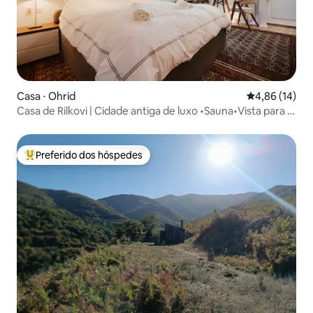
Casa ⋅ Ohrid
4,86 de uma a
4,86 (14)
Casa de Rilkovi | Cidade antiga de luxo •Sauna•Vista para o
lago
Preferido dos hóspedes
Entre os melhores preferidos dos hóspedes