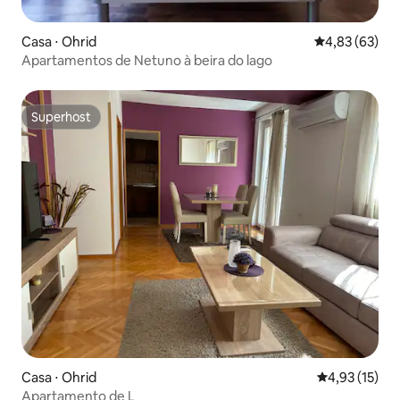
Casa ⋅ Ohrid
4,83 de uma a
4,83 (63)
Apartamentos de Netuno à beira do lago
Superhost
Superhost
Casa ⋅ Ohrid
4,93 de uma a
4,93 (15)
Apartamento de L