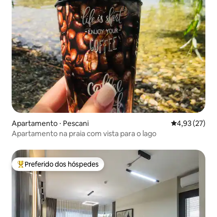
Apartamento ⋅ Pescani
4,93 de uma a
4,93 (27)
Apartamento na praia com vista para o lago
Preferido dos hóspedes
Entre os melhores preferidos dos hóspedes