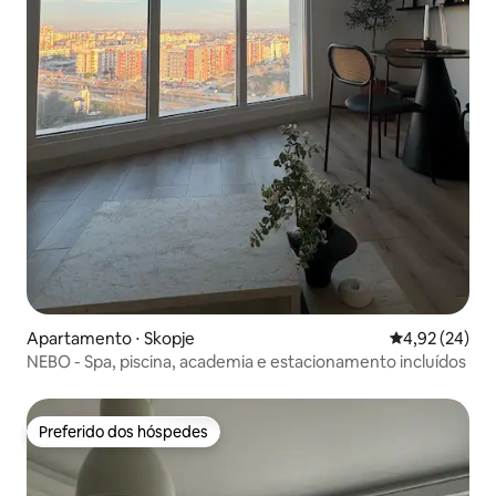
Apartamento ⋅ Skopje
4,92 de uma a
4,92 (24)
NEBO - Spa, piscina, academia e estacionamento incluídos
Preferido dos hóspedes
Preferido dos hóspedes