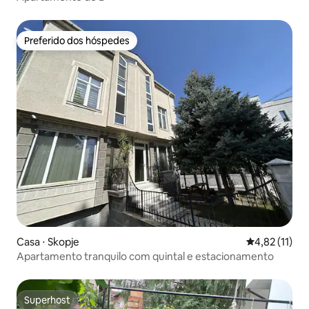
Preferido dos hóspedes
Preferido dos hóspedes
Casa ⋅ Skopje
4,82 de uma a
4,82 (11)
Apartamento tranquilo com quintal e estacionamento
Superhost
Superhost