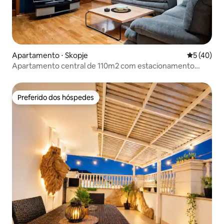
Apartamento ⋅ Skopje
5 de uma a
5 (40)
Apartamento central de 110m2 com estacionamento
gratuito!
Preferido dos hóspedes
Preferido dos hóspedes