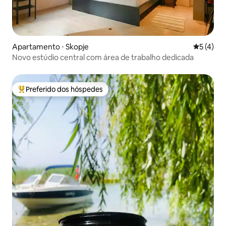
Apartamento ⋅ Skopje
5 de uma 
5 (4)
Novo estúdio central com área de trabalho dedicada
Preferido dos hóspedes
Entre os melhores preferidos dos hóspedes