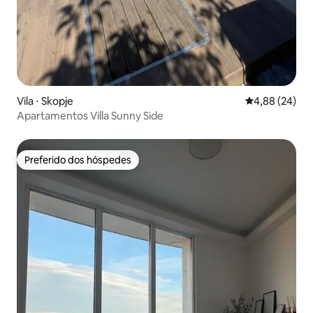
Vila ⋅ Skopje
4,88 de uma a
4,88 (24)
Apartamentos Villa Sunny Side
Preferido dos hóspedes
Preferido dos hóspedes