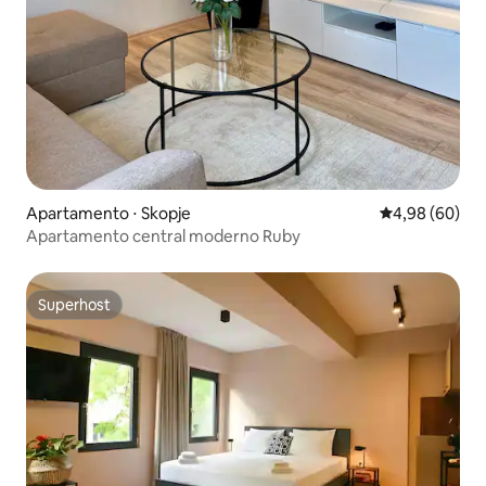
Apartamento ⋅ Skopje
4,98 de uma av
4,98 (60)
Apartamento central moderno Ruby
Superhost
Superhost