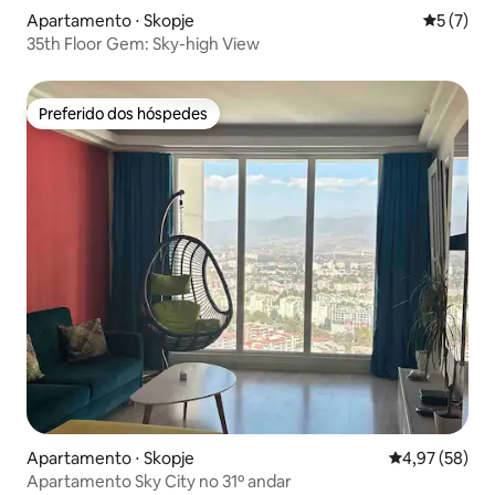
Apartamento ⋅ Skopje
5 de uma 
5 (7)
35th Floor Gem: Sky-high View
Preferido dos hóspedes
Preferido dos hóspedes
Apartamento ⋅ Skopje
4,97 de uma a
4,97 (58)
Apartamento Sky City no 31º andar