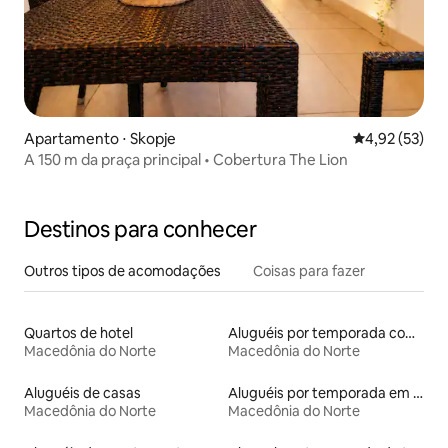
Apartamento ⋅ Skopje
4,92 de uma a
4,92 (53)
A 150 m da praça principal • Cobertura The Lion
Destinos para conhecer
Outros tipos de acomodações
Coisas para fazer
Quartos de hotel
Aluguéis por temporada com sauna
Macedônia do Norte
Macedônia do Norte
Aluguéis de casas
Aluguéis por temporada em hotéis-fazenda
Macedônia do Norte
Macedônia do Norte