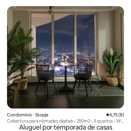
Condomínio ⋅ Skopje
4,75 de uma 
4,75 (8)
Cobertura para nômades digitais • 250m2 • 5 quartos • Wi-
Aluguel por temporada de casas
Fi rápido