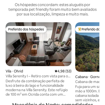
Os hóspedes concordam: estes aluguéis por
temporada pet friendly foram muito bem avaliados
por sua localização, limpeza e muito mais.
Preferido dos hóspedes
Preferido dos 
Preferido dos hóspedes
Entre os melhore
Vila ⋅ Ohrid
4,98 de uma avaliação média de
4,98 (53)
Villa Serenity I – Retiro com vista para o
Cabana ⋅ Gorno O
lago
Desfrute da combinação perfeita de
Cabana de madei
luxo à beira do lago e funcionalidade
Fuja para um sant
moderna na Villa Serenity. Este refúgio
mão a 1000m. Est
de 100 m² em Ocrida conta com um
cabana isolada ofe
pátio deslumbrante com gazebo,
sem vizinhos, e vi
espreguiçadeiras e vistas panorâmicas.
tirar o fôlego pa