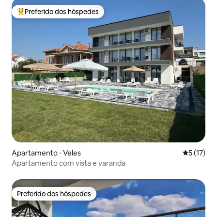
Preferido dos hóspedes
Entre os melhores preferidos dos hóspedes
Apartamento ⋅ Veles
5 de uma a
5 (17)
Apartamento com vista e varanda
Preferido dos hóspedes
Preferido dos hóspedes