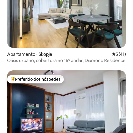
Apartamento ⋅ Skopje
5 de uma a
5 (41)
Oásis urbano, cobertura no 16º andar, Diamond Residence
Preferido dos hóspedes
Entre os melhores preferidos dos hóspedes