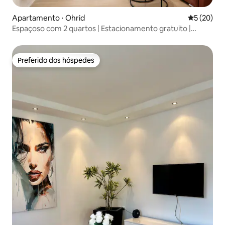
Apartamento ⋅ Ohrid
5 de uma a
5 (20)
Espaçoso com 2 quartos | Estacionamento gratuito |
Caminhe até o lago
Preferido dos hóspedes
Preferido dos hóspedes