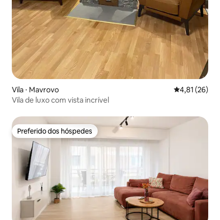
Vila ⋅ Mavrovo
4,81 de uma a
4,81 (26)
Vila de luxo com vista incrível
Preferido dos hóspedes
Preferido dos hóspedes