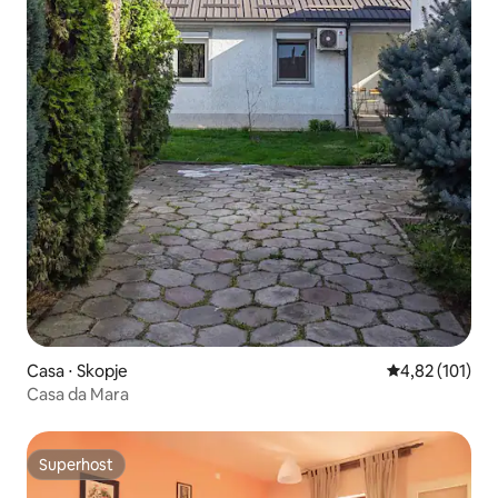
Casa ⋅ Skopje
4,82 de uma av
4,82 (101)
Casa da Mara
Superhost
Superhost