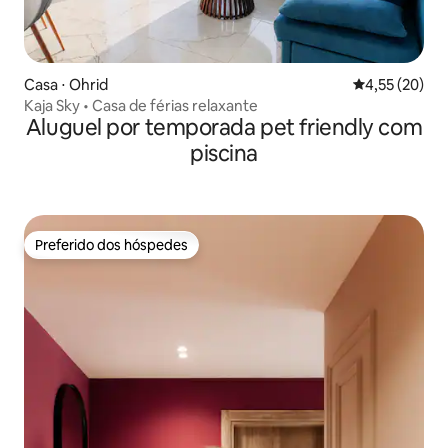
Casa ⋅ Ohrid
4,55 de uma a
4,55 (20)
Kaja Sky • Casa de férias relaxante
Aluguel por temporada pet friendly com
piscina
Preferido dos hóspedes
Preferido dos hóspedes