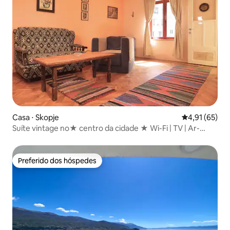
Casa ⋅ Skopje
4,91 de uma a
4,91 (65)
Suíte vintage no★ centro da cidade ★ Wi-Fi | TV | Ar-
condicionado | Bicletas
Preferido dos hóspedes
Preferido dos hóspedes