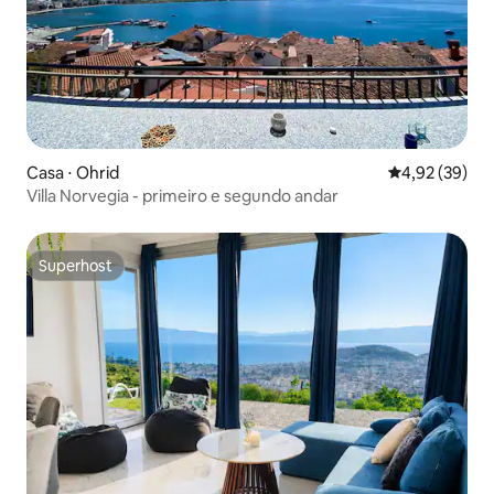
Casa ⋅ Ohrid
4,92 de uma a
4,92 (39)
Villa Norvegia - primeiro e segundo andar
Superhost
Superhost