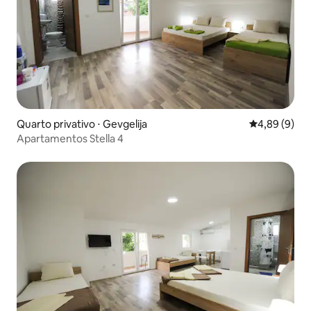
Quarto privativo ⋅ Gevgelija
4,89 de uma 
4,89 (9)
Apartamentos Stella 4