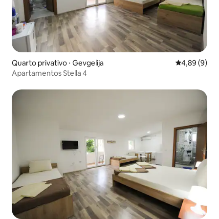
Quarto privativo ⋅ Gevgelija
4,89 de uma 
4,89 (9)
Apartamentos Stella 4