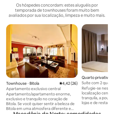
Os hóspedes concordam: estes aluguéis por
temporada de townhouses foram muito bem
avaliados por sua localização, limpeza e muito mais.
Quarto privativo ⋅
Suíte com 2 quart
Townhouse ⋅ Bitola
4,42 de uma avaliação média de
4,42 (26)
Acesso privativo |
Refugie-se neste
Apartamento exclusivo central
localização centr
Apartamento/apartamento enorme,
tranquila, a pouco
exclusivo e tranquilo no coração de
lojas e de restaurantes. Situad
Bitola. Se você quiser sentir a beleza de
águas do Lago de 
Bitola em uma atmosfera diferente e
Galichica, esta 
mais sofisticada, onde tudo é facilmente