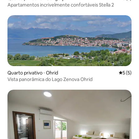
Apartamentos incrivelmente confortáveis Stella 2
Quarto privativo ⋅ Ohrid
5 de uma 
5 (5)
Vista panorâmica do Lago Zenova Ohrid