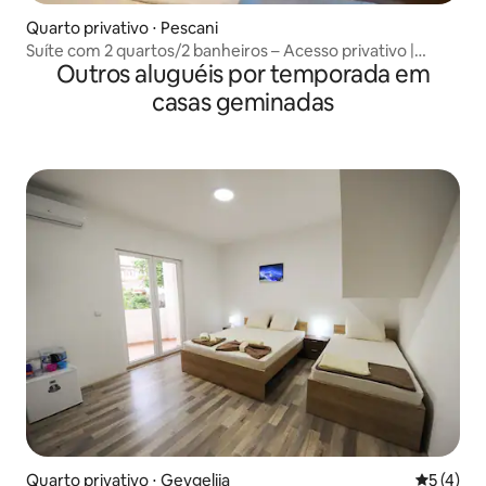
Quarto privativo ⋅ Pescani
Suíte com 2 quartos/2 banheiros – Acesso privativo |
Outros aluguéis por temporada em
Peshtani
casas geminadas
Quarto privativo ⋅ Gevgelija
5 de uma 
5 (4)