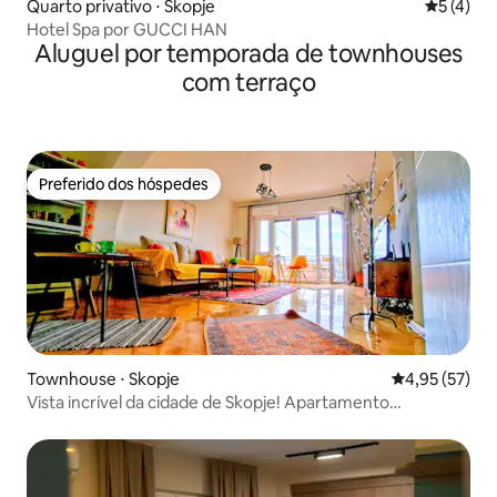
Quarto privativo ⋅ Skopje
5 de uma 
5 (4)
Hotel Spa por GUCCI HAN
Aluguel por temporada de townhouses
com terraço
Preferido dos hóspedes
Preferido dos hóspedes
Townhouse ⋅ Skopje
4,95 de uma a
4,95 (57)
Vista incrível da cidade de Skopje! Apartamento
aconchegante