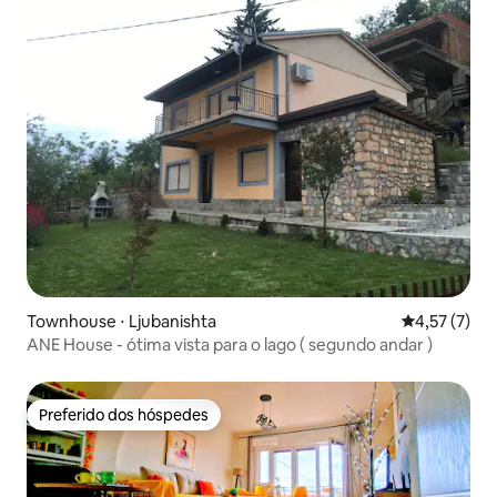
Townhouse ⋅ Ljubanishta
4,57 de uma 
4,57 (7)
ANE House - ótima vista para o lago ( segundo andar )
Preferido dos hóspedes
Preferido dos hóspedes