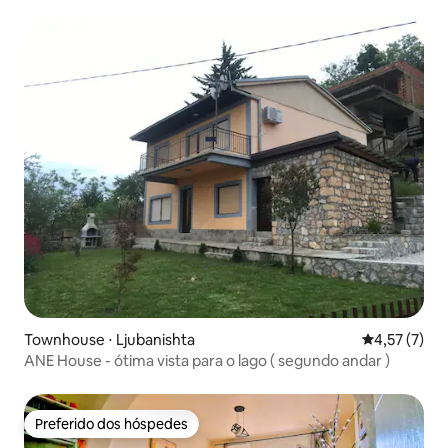
Townhouse ⋅ Ljubanishta
4,57 de uma 
4,57 (7)
ANE House - ótima vista para o lago ( segundo andar )
Preferido dos hóspedes
Preferido dos hóspedes