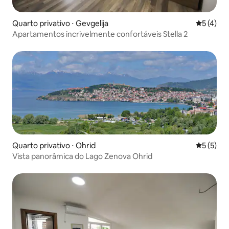
Quarto privativo ⋅ Gevgelija
5 de uma 
5 (4)
Apartamentos incrivelmente confortáveis Stella 2
Quarto privativo ⋅ Ohrid
5 de uma 
5 (5)
Vista panorâmica do Lago Zenova Ohrid