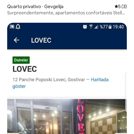
Quarto privativo ⋅ Gevgelija
5 de uma 
5 (3)
Surpreendentemente, apartamentos confortáveis Stella
3