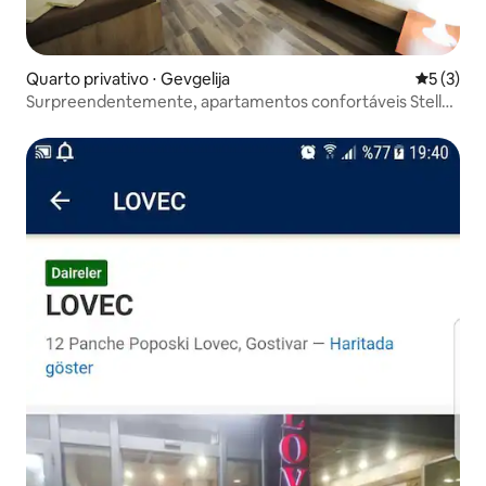
Quarto privativo ⋅ Gevgelija
5 de uma 
5 (3)
Surpreendentemente, apartamentos confortáveis Stella
3