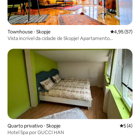
Townhouse ⋅ Skopje
4,95 de uma a
4,95 (57)
Vista incrível da cidade de Skopje! Apartamento
aconchegante
Quarto privativo ⋅ Skopje
5 de uma 
5 (4)
Hotel Spa por GUCCI HAN