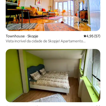
Townhouse ⋅ Skopje
4,95 de uma a
4,95 (57)
Vista incrível da cidade de Skopje! Apartamento
aconchegante