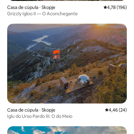
Casa de cúpula ⋅ Skopje
4,78 de uma av
4,78 (196)
Grizzly Igloo II — O Aconchegante
Casa de cúpula ⋅ Skopje
4,46 de uma a
4,46 (24)
Iglu do Urso Pardo III: O do Meio