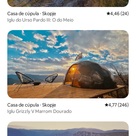
Casa de cúpula ⋅ Skopje
4,46 de uma a
4,46 (24)
Iglu do Urso Pardo III: O do Meio
Casa de cúpula ⋅ Skopje
4,77 de uma av
4,77 (246)
Iglu Grizzly V Marrom Dourado