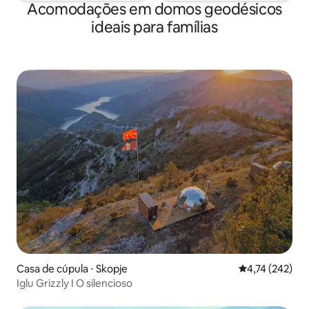
Acomodações em domos geodésicos
ideais para famílias
Casa de cúpula ⋅ Skopje
4,74 de uma av
4,74 (242)
Iglu Grizzly I O silencioso