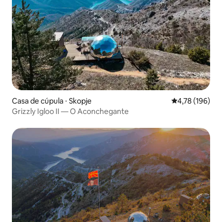
Casa de cúpula ⋅ Skopje
4,78 de uma av
4,78 (196)
Grizzly Igloo II — O Aconchegante