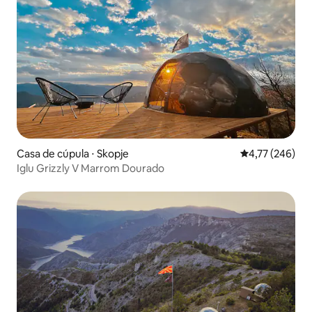
Casa de cúpula ⋅ Skopje
4,77 de uma av
4,77 (246)
Iglu Grizzly V Marrom Dourado