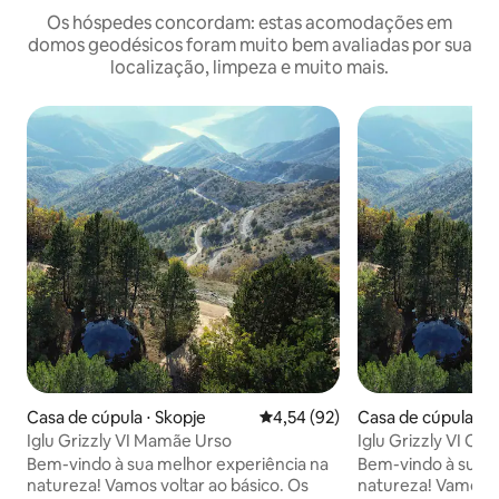
Os hóspedes concordam: estas acomodações em
domos geodésicos foram muito bem avaliadas por sua
localização, limpeza e muito mais.
Casa de cúpula ⋅ Skopje
4,54 de uma avaliação média de
4,54 (92)
Casa de cúpula ⋅ S
Iglu Grizzly VI Mamãe Urso
Iglu Grizzly VI O 
Bem-vindo à sua melhor experiência na
Bem-vindo à sua m
natureza! Vamos voltar ao básico. Os
natureza! Vamos voltar ao básico. Os