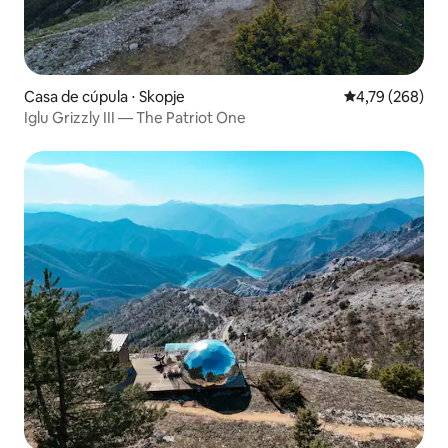
Casa de cúpula ⋅ Skopje
4,79 de uma av
4,79 (268)
Iglu Grizzly III — The Patriot One