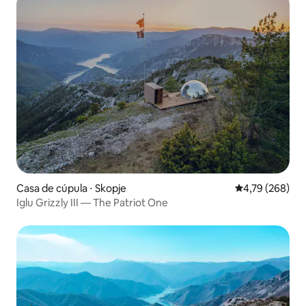
Casa de cúpula ⋅ Skopje
4,79 de uma av
4,79 (268)
Iglu Grizzly III — The Patriot One