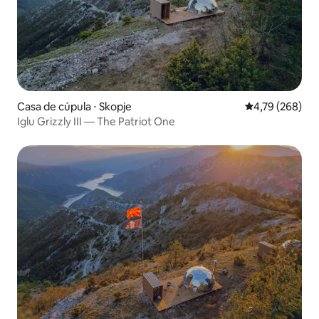
Casa de cúpula ⋅ Skopje
4,79 de uma av
4,79 (268)
Iglu Grizzly III — The Patriot One