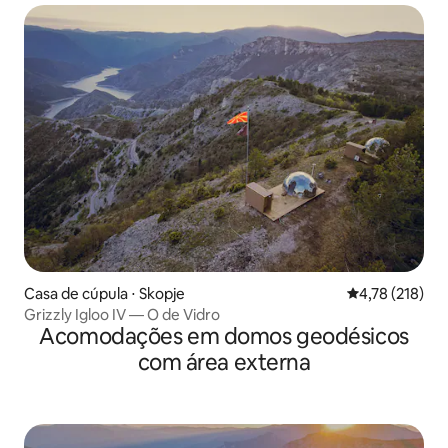
Casa de cúpula ⋅ Skopje
4,78 de uma av
4,78 (218)
Grizzly Igloo IV — O de Vidro
Acomodações em domos geodésicos
com área externa