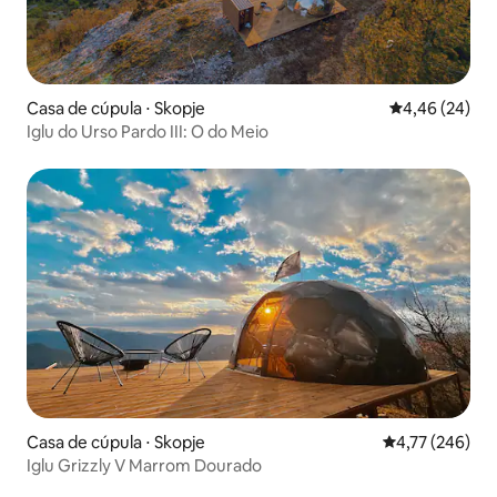
Casa de cúpula ⋅ Skopje
4,46 de uma a
4,46 (24)
Iglu do Urso Pardo III: O do Meio
Casa de cúpula ⋅ Skopje
4,77 de uma av
4,77 (246)
Iglu Grizzly V Marrom Dourado