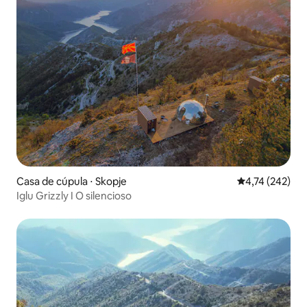
Casa de cúpula ⋅ Skopje
4,74 de uma av
4,74 (242)
Iglu Grizzly I O silencioso