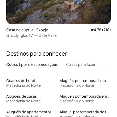
Casa de cúpula ⋅ Skopje
4,78 de uma av
4,78 (218)
Grizzly Igloo IV — O de Vidro
Destinos para conhecer
Outros tipos de acomodações
Coisas para fazer
Quartos de hotel
Aluguéis por temporada com sauna
Macedônia do Norte
Macedônia do Norte
Aluguéis de casas
Aluguéis por temporada em hotéis-fazenda
Macedônia do Norte
Macedônia do Norte
Aluguéis de apartamentos
Aluguel por temporada de tendas
Macedônia do Norte
Macedônia do Norte