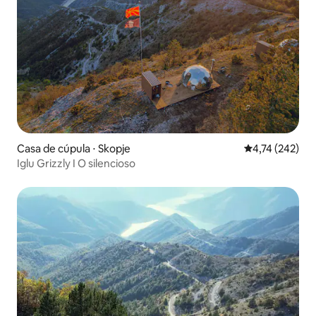
Casa de cúpula ⋅ Skopje
4,74 de uma av
4,74 (242)
Iglu Grizzly I O silencioso