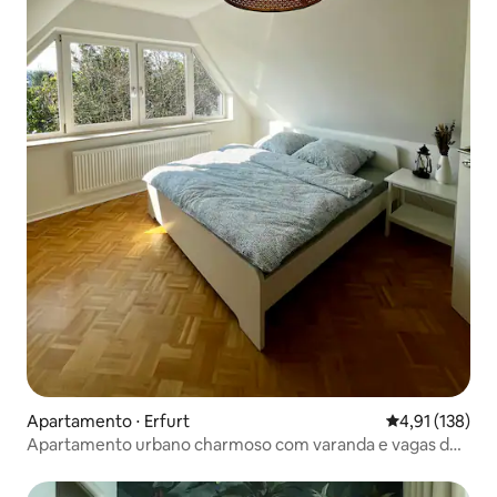
Apartamento ⋅ Erfurt
4,91 de uma av
4,91 (138)
Apartamento urbano charmoso com varanda e vagas de
estacionamento