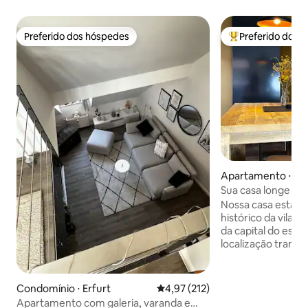
Preferido dos hóspedes
Preferido dos 
Preferido dos hóspedes
Entre os melhore
Apartamento ⋅ Erf
Sua casa longe de 
o centro
Nossa casa está lo
histórico da vila d
da capital do estad
localização tranqu
Gera, nos arredor
aliada à proximida
boa acessibilidad
Condomínio ⋅ Erfurt
4,97 de uma avaliação média de 
4,97 (212)
partida ideal para v
Apartamento com galeria, varanda e