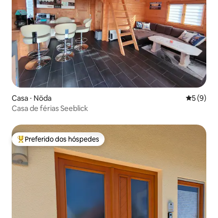
Casa ⋅ Nöda
5 de uma 
5 (9)
Casa de férias Seeblick
Preferido dos hóspedes
Entre os melhores preferidos dos hóspedes