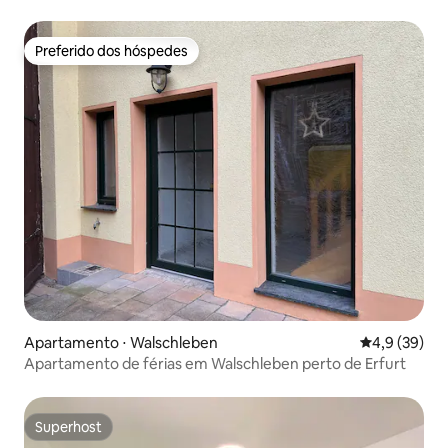
Preferido dos hóspedes
Preferido dos hóspedes
Apartamento ⋅ Walschleben
4,9 de uma a
4,9 (39)
Apartamento de férias em Walschleben perto de Erfurt
Superhost
Superhost