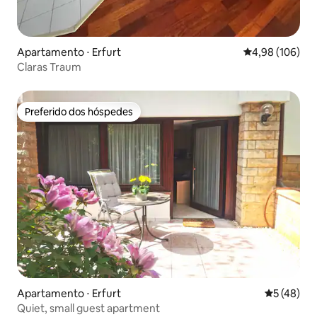
Apartamento ⋅ Erfurt
4,98 de uma av
4,98 (106)
Claras Traum
Preferido dos hóspedes
Preferido dos hóspedes
Apartamento ⋅ Erfurt
5 de uma a
5 (48)
Quiet, small guest apartment