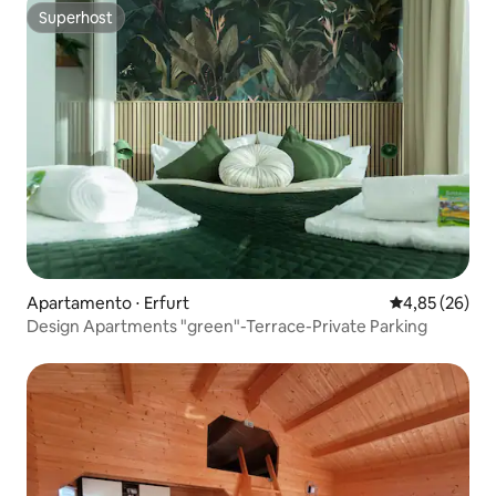
Superhost
Superhost
Apartamento ⋅ Erfurt
4,85 de uma a
4,85 (26)
Design Apartments "green"-Terrace-Private Parking