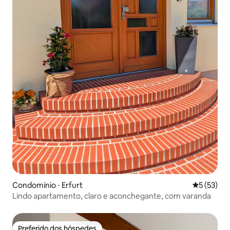
Condomínio ⋅ Erfurt
5 de uma a
5 (53)
Lindo apartamento, claro e aconchegante, com varanda
Preferido dos hóspedes