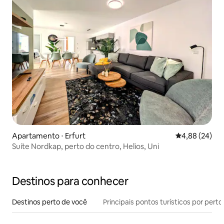
Apartamento ⋅ Erfurt
4,88 de uma a
4,88 (24)
Suíte Nordkap, perto do centro, Helios, Uni
Destinos para conhecer
Destinos perto de você
Principais pontos turísticos por perto