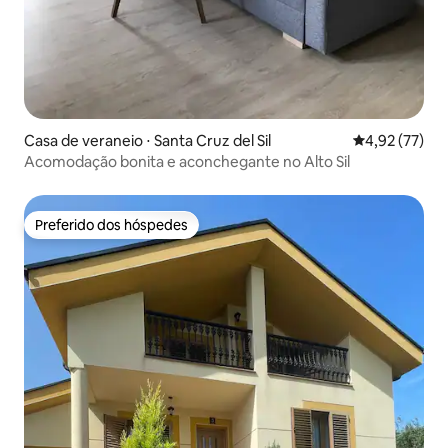
Casa de veraneio ⋅ Santa Cruz del Sil
4,92 de uma a
4,92 (77)
Acomodação bonita e aconchegante no Alto Sil
Preferido dos hóspedes
Preferido dos hóspedes