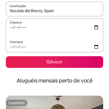
Localização
Quando os resultados estiverem disponíveis, explore-os usando
Check-in
Checkout
Buscar
Aluguéis mensais perto de você
Superhost
Superhost