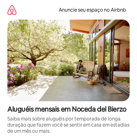
Pular
para
Anuncie seu espaço no Airbnb
o
conteúdo
Aluguéis mensais em Noceda del Bierzo
Saiba mais sobre aluguéis por temporada de longa
duração que fazem você se sentir em casa em estadias
de um mês ou mais.