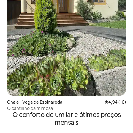
Chalé ⋅ Vega de Espinareda
4,94 de uma a
4,94 (16)
O cantinho da mimosa
O conforto de um lar e ótimos preços
mensais