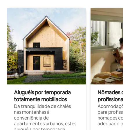
Aluguéis por temporada
Nômades digit
totalmente mobiliados
profissionais 
Da tranquilidade de chalés
Acomodações c
nas montanhas à
para profission
conveniência de
nômades com W
apartamentos urbanos, estes
adequado para 
aluguéis por temporada