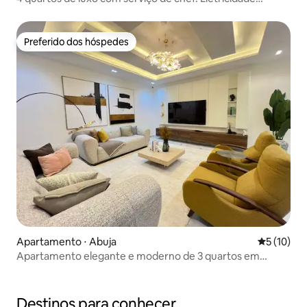
24h/Wi-Fi
Preferido dos hóspedes
Preferido dos hóspedes
Apartamento ⋅ Abuja
5 de uma a
5 (10)
Apartamento elegante e moderno de 3 quartos em
Wuye, com piscina, academia e cinema
Destinos para conhecer