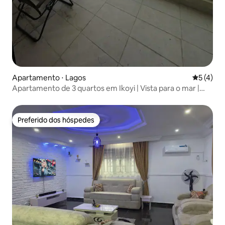
Apartamento ⋅ Lagos
5 de uma 
5 (4)
Apartamento de 3 quartos em Ikoyi | Vista para o mar |
Perto do aeroporto
Preferido dos hóspedes
Preferido dos hóspedes