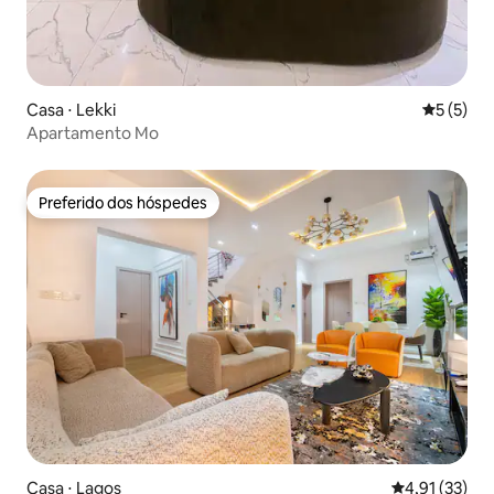
Casa ⋅ Lekki
5 de uma 
5 (5)
Apartamento Mo
Preferido dos hóspedes
Preferido dos hóspedes
Casa ⋅ Lagos
4,91 de uma a
4,91 (33)