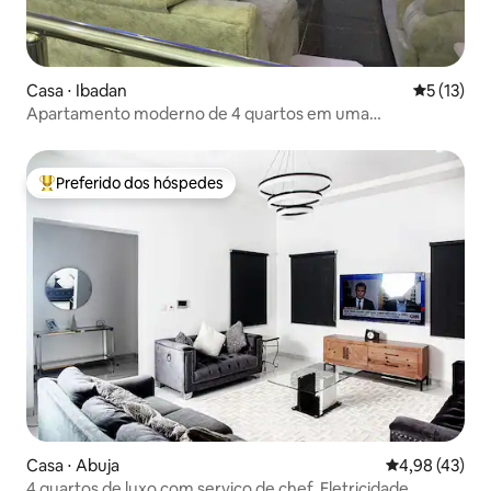
Casa ⋅ Ibadan
5 de uma a
5 (13)
Apartamento moderno de 4 quartos em uma
propriedade tranquila
Preferido dos hóspedes
Entre os melhores preferidos dos hóspedes
Casa ⋅ Abuja
4,98 de uma a
4,98 (43)
4 quartos de luxo com serviço de chef. Eletricidade