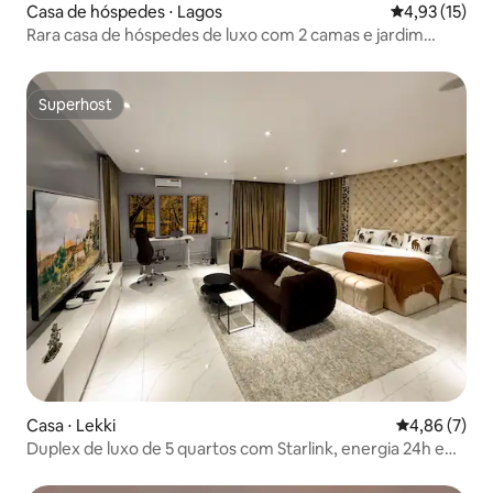
Casa de hóspedes ⋅ Lagos
4,93 de uma a
4,93 (15)
Rara casa de hóspedes de luxo com 2 camas e jardim
privativo
Superhost
Superhost
Casa ⋅ Lekki
4,86 de uma 
4,86 (7)
Duplex de luxo de 5 quartos com Starlink, energia 24h em
Lekki