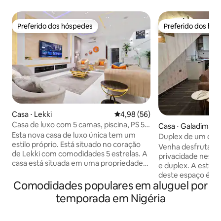
Preferido dos hóspedes
Preferido dos hó
Preferido dos hóspedes
Preferido dos hó
Casa ⋅ Lekki
4,98 de uma avaliação média de
4,98 (56)
Casa de luxo com 5 camas, piscina, PS 5 e
Casa ⋅ Galadima
sinuca em Lekki
Esta nova casa de luxo única tem um
Duplex de um qua
estilo próprio. Está situado no coração
em Boa Vida]
Venha desfrutar 
de Lekki com comodidades 5 estrelas. A
privacidade nest
casa está situada em uma propriedade
e duplex. A estét
segura 24 horas por dia, 7 dias por
deste espaço é pe
semana, com sua própria segurança
Comodidades populares em aluguel por
escapadelas de cas
pessoal e um zelador particular para
solitários. Está totalmente mobiliado +
temporada em Nigéria
atender às suas necessidades diárias de
localizado em uma
limpeza. A casa é muito espaçosa e vem
O espaço é servido
com comodidades como: eletricidade 24