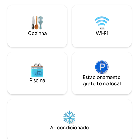
super-rápido e am
horas por dia, 7 dias por semana, piscina,
estacionamento. A cozinha está
ar-condicionado, PS 5, mesa de bilhar,
equipada com eq
tênis de mesa, mesa de hóquei de ar,
para sua conveniência. Com ele
Smart TV/fechadura, janelas/portão
24 horas por dia, 
automatizados, colchões ortopédicos,
nossa smart TV e
Cozinha
Wi-Fi
DSTV e alto-falantes embutidos.
luxuosas tornam e
casa, com as arma
hotel de sonho.
Estacionamento
Piscina
gratuito no local
Ar-condicionado