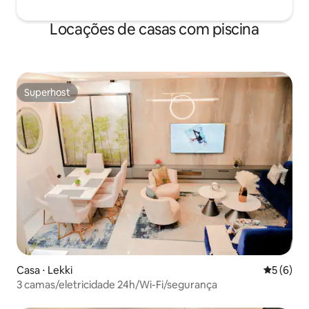
Locações de casas com piscina
Superhost
Superhost
Casa ⋅ Lekki
5 de uma 
5 (6)
3 camas/eletricidade 24h/Wi-Fi/segurança