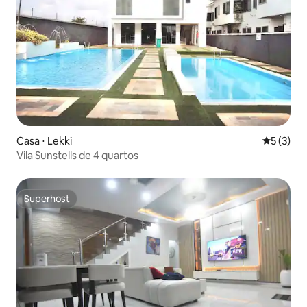
Casa ⋅ Lekki
5 de uma 
5 (3)
Vila Sunstells de 4 quartos
Superhost
Superhost