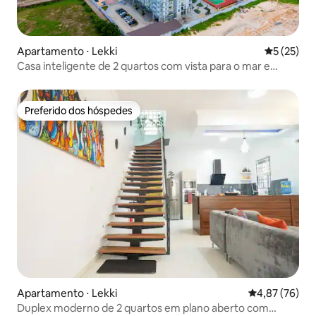
Apartamento ⋅ Lekki
5 de uma a
5 (25)
Casa inteligente de 2 quartos com vista para o mar e
piscina
Preferido dos hóspedes
Preferido dos hóspedes
Apartamento ⋅ Lekki
4,87 de uma a
4,87 (76)
Duplex moderno de 2 quartos em plano aberto com