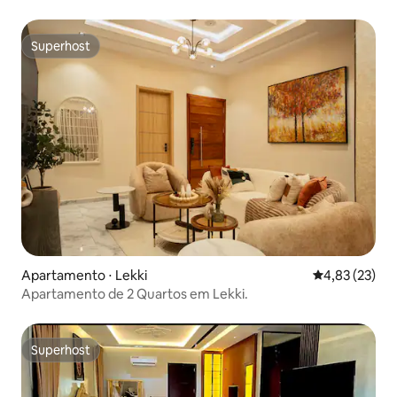
piscina
Superhost
Superhost
Apartamento ⋅ Lekki
4,83 de uma a
4,83 (23)
Apartamento de 2 Quartos em Lekki.
Superhost
Superhost