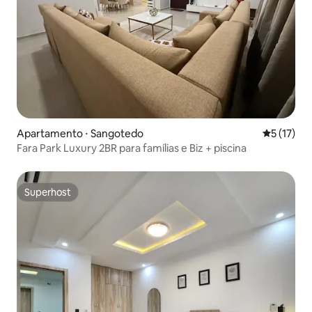
Apartamento ⋅ Sangotedo
5 de uma a
5 (17)
Fara Park Luxury 2BR para famílias e Biz + piscina
Superhost
Superhost