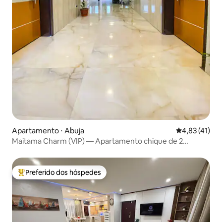
Apartamento ⋅ Abuja
4,83 de uma a
4,83 (41)
Maitama Charm (VIP) — Apartamento chique de 2
quartos
Preferido dos hóspedes
Entre os melhores preferidos dos hóspedes