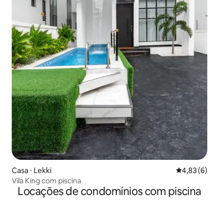
Casa ⋅ Lekki
4,83 de uma 
4,83 (6)
Vila King com piscina
Locações de condomínios com piscina