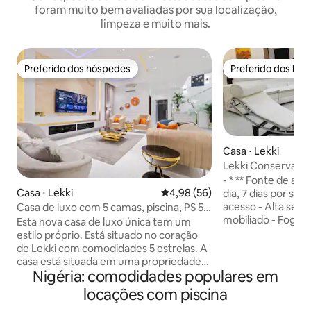
foram muito bem avaliadas por sua localização,
limpeza e muito mais.
Preferido dos hóspedes
Preferido dos hó
Preferido dos hóspedes
Preferido dos hó
Casa ⋅ Lekki
Lekki Conservation Luxury Palac
camas, academia e
- * ** Fonte de al
Casa ⋅ Lekki
4,98 de uma avaliação média de
4,98 (56)
dia, 7 dias por se
acesso - Alta seg
Casa de luxo com 5 camas, piscina, PS 5 e
mobiliado - Fogão 
sinuca em Lekki
Esta nova casa de luxo única tem um
Geladeira - Máquin
estilo próprio. Está situado no coração
- Super cama king size em King & Queen
de Lekki com comodidades 5 estrelas. A
& King Size em ou
casa está situada em uma propriedade
com en-suite - AC 
Nigéria: comodidades populares em
segura 24 horas por dia, 7 dias por
casa é adornada c
semana, com sua própria segurança
locações com piscina
acessórios de alt
pessoal e um zelador particular para