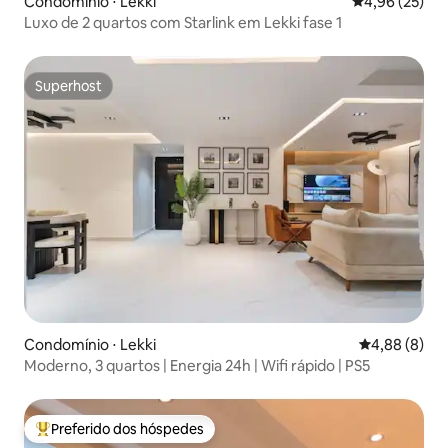
Condomínio ⋅ Lekki
4,96 de uma a
4,96 (25)
Luxo de 2 quartos com Starlink em Lekki fase 1
Superhost
Superhost
Condomínio ⋅ Lekki
4,88 de uma 
4,88 (8)
Moderno, 3 quartos | Energia 24h | Wifi rápido | PS5
Preferido dos hóspedes
Entre os melhores preferidos dos hóspedes