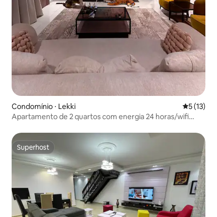
Condomínio ⋅ Lekki
5 de uma a
5 (13)
Apartamento de 2 quartos com energia 24 horas/wifi
ilimitado
Superhost
Superhost