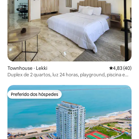
Townhouse ⋅ Lekki
4,83 de uma a
4,83 (40)
Duplex de 2 quartos, luz 24 horas, playground, piscina e
academia
Preferido dos hóspedes
Preferido dos hóspedes