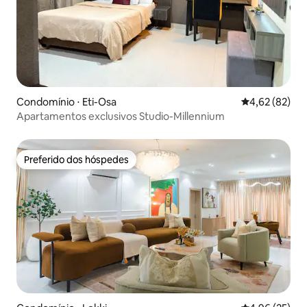
Condomínio ⋅ Eti-Osa
4,62 de uma a
4,62 (82)
Apartamentos exclusivos Studio-Millennium
Preferido dos hóspedes
Preferido dos hóspedes