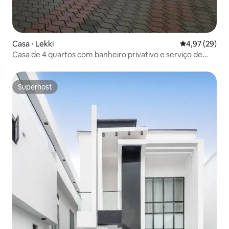
Casa ⋅ Lekki
4,97 de uma a
4,97 (29)
Casa de 4 quartos com banheiro privativo e serviço de
lavanderia gratuito em Lekki
Superhost
Superhost