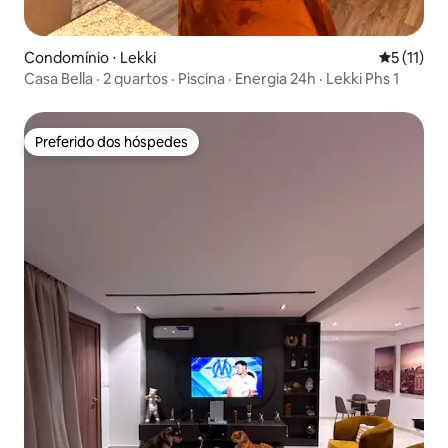
Condomínio ⋅ Lekki
5 de uma a
5 (11)
Casa Bella · 2 quartos · Piscina · Energia 24h · Lekki Phs 1
Preferido dos hóspedes
Preferido dos hóspedes