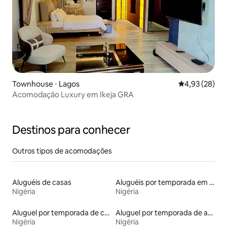
Townhouse ⋅ Lagos
4,93 de uma a
4,93 (28)
Acomodação Luxury em Ikeja GRA
Destinos para conhecer
Outros tipos de acomodações
Aluguéis de casas
Aluguéis por temporada em resorts
Nigéria
Nigéria
Aluguel por temporada de casas de veraneio
Aluguel por temporada de apart-hotéis
Nigéria
Nigéria