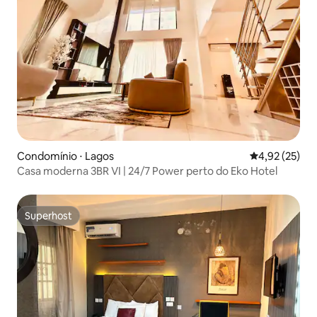
Condomínio ⋅ Lagos
4,92 de uma a
4,92 (25)
Casa moderna 3BR VI | 24/7 Power perto do Eko Hotel
Superhost
Superhost