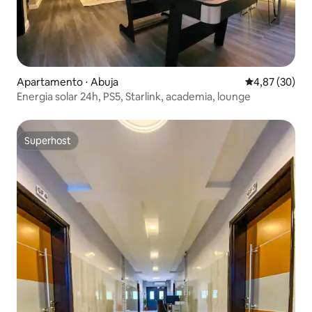
Apartamento ⋅ Abuja
4,87 de uma a
4,87 (30)
Energia solar 24h, PS5, Starlink, academia, lounge
Superhost
Superhost