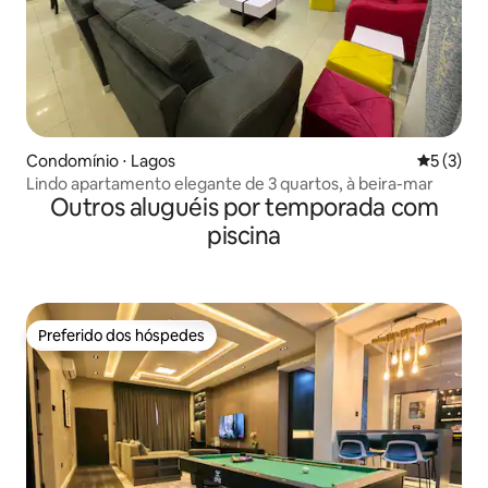
Condomínio ⋅ Lagos
5 de uma 
5 (3)
Lindo apartamento elegante de 3 quartos, à beira-mar
Outros aluguéis por temporada com
piscina
Preferido dos hóspedes
Preferido dos hóspedes