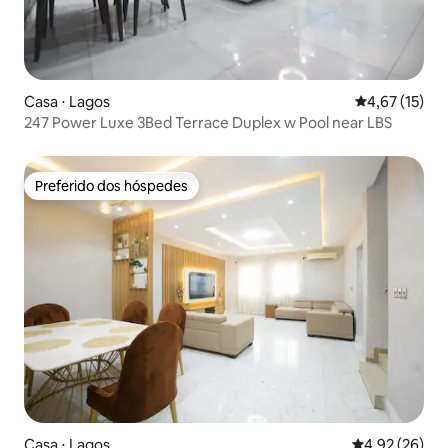
Casa ⋅ Lagos
4,67 de uma a
4,67 (15)
247 Power Luxe 3Bed Terrace Duplex w Pool near LBS
Preferido dos hóspedes
Preferido dos hóspedes
Casa ⋅ Lagos
4,92 de uma a
4,92 (26)