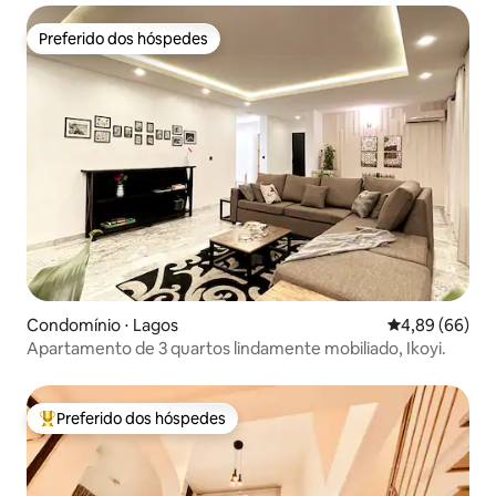
Preferido dos hóspedes
Preferido dos hóspedes
Condomínio ⋅ Lagos
4,89 de uma av
4,89 (66)
Apartamento de 3 quartos lindamente mobiliado, Ikoyi.
Preferido dos hóspedes
Entre os melhores preferidos dos hóspedes