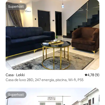
Superhost
Superhost
Casa ⋅ Lekki
4,78 de uma 
4,78 (9)
Casa de luxo 2BD, 247 energia, piscina, Wi-fi, PS5
Superhost
Superhost