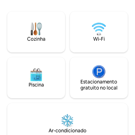
bem bloqueado - 
atender às suas necessidades diárias de
zonas - Sistema d
limpeza. A casa é muito espaçosa e vem
Amazon, Netflix e 
com comodidades como: eletricidade 24
Academia Compart
horas por dia, 7 dias por semana, piscina,
king/queen com v
ar-condicionado, PS 5, mesa de bilhar,
projetada e linda
tênis de mesa, mesa de hóquei de ar,
Smart TV/fechadura, janelas/portão
Cozinha
Wi-Fi
automatizados, colchões ortopédicos,
DSTV e alto-falantes embutidos.
Estacionamento
Piscina
gratuito no local
Ar-condicionado