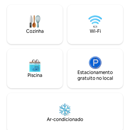
assentos de couro
horas por dia, 7 dias por semana, piscina,
suítes, com banhe
ar-condicionado, PS 5, mesa de bilhar,
excelente pressão de ág
tênis de mesa, mesa de hóquei de ar,
está equipada com
Smart TV/fechadura, janelas/portão
Wi-Fi é rápido e co
automatizados, colchões ortopédicos,
disponível 24 horas
Cozinha
Wi-Fi
DSTV e alto-falantes embutidos.
semana. Um segurança e um porteiro
estão sempre a se
Estacionamento
Piscina
gratuito no local
Ar-condicionado