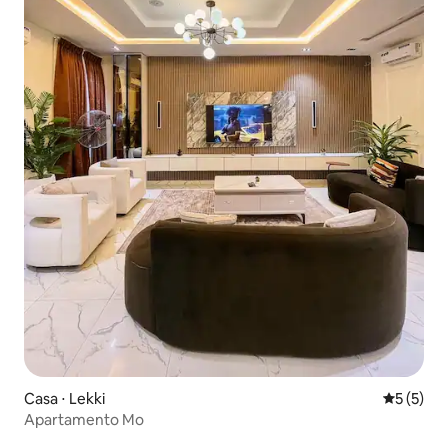
Casa ⋅ Lekki
5 de uma 
5 (5)
Apartamento Mo