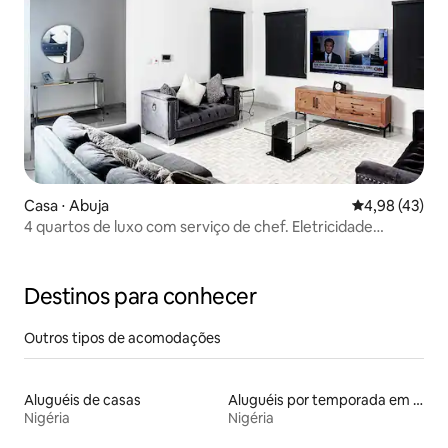
Casa ⋅ Abuja
4,98 de uma a
4,98 (43)
4 quartos de luxo com serviço de chef. Eletricidade
24h/Wi-Fi
Destinos para conhecer
Outros tipos de acomodações
Aluguéis de casas
Aluguéis por temporada em resorts
Nigéria
Nigéria