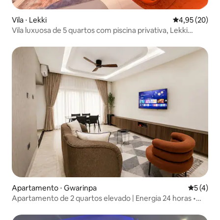
Vila ⋅ Lekki
4,95 de uma a
4,95 (20)
Vila luxuosa de 5 quartos com piscina privativa, Lekki
Lagos
Apartamento ⋅ Gwarinpa
5 de uma 
5 (4)
Apartamento de 2 quartos elevado | Energia 24 horas •
Estação de trabalho