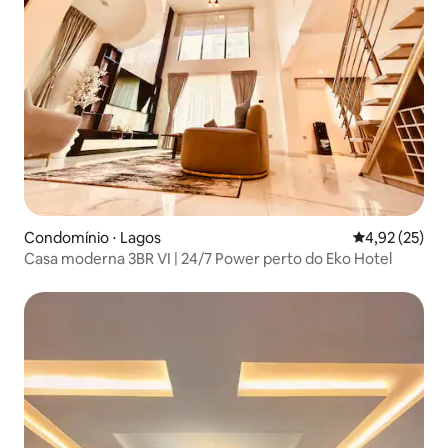
Condomínio ⋅ Lagos
4,92 de uma a
4,92 (25)
Casa moderna 3BR VI | 24/7 Power perto do Eko Hotel