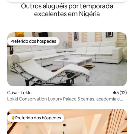
Outros aluguéis por temporada
excelentes em Nigéria
Preferido dos hóspedes
Preferido dos hóspedes
Casa ⋅ Lekki
5 de uma a
5 (12)
Lekki Conservation Luxury Palace 5 camas, academia e
piscina
Preferido dos hóspedes
Entre os melhores preferidos dos hóspedes