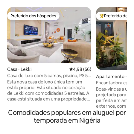
Preferido dos hóspedes
Preferido dos 
Preferido dos hóspedes
Entre os melhore
Casa ⋅ Lekki
4,98 de uma avaliação média de
4,98 (56)
Casa de luxo com 5 camas, piscina, PS 5 e
Apartamento ⋅ Ike
sinuca em Lekki
Esta nova casa de luxo única tem um
Encantadora casa 
estilo próprio. Está situado no coração
piscina, academia 
Boas-vindas a um
de Lekki com comodidades 5 estrelas. A
projetada para of
casa está situada em uma propriedade
perfeita em ambie
segura 24 horas por dia, 7 dias por
externos, com pis
semana, com sua própria segurança
Comodidades populares em aluguel por
lavanderia, TV bar
pessoal e um zelador particular para
compacta para treinos lev
temporada em Nigéria
atender às suas necessidades diárias de
desfrute de um e
limpeza. A casa é muito espaçosa e vem
uma TV inteligent
com comodidades como: eletricidade 24