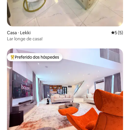
Casa ⋅ Lekki
5 de uma 
5 (5)
Lar longe de casa!
Preferido dos hóspedes
Entre os melhores preferidos dos hóspedes