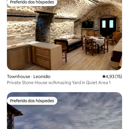
Preferido dos hóspedes
Preferido dos hóspedes
Townhouse ⋅ Leonidio
4,93 de uma a
4,93 (15)
Private Stone House w/Amazing Yard in Quiet Area 1
Preferido dos hóspedes
Preferido dos hóspedes