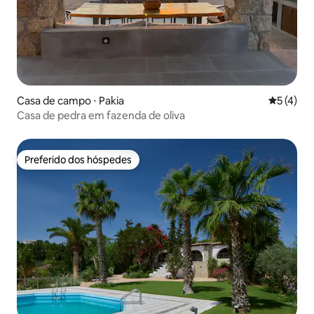
Casa de campo ⋅ Pakia
5 de uma 
5 (4)
Casa de pedra em fazenda de oliva
Preferido dos hóspedes
Preferido dos hóspedes