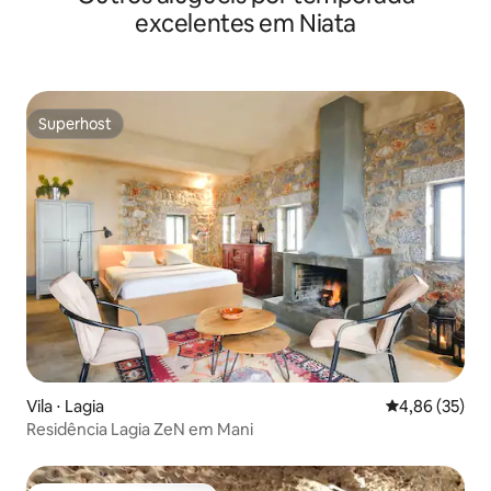
excelentes em Niata
Superhost
Superhost
Vila ⋅ Lagia
4,86 de uma a
4,86 (35)
Residência Lagia ZeN em Mani