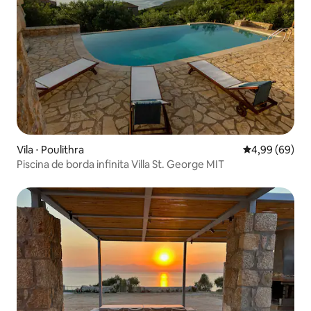
Vila ⋅ Poulithra
4,99 de uma av
4,99 (69)
Piscina de borda infinita Villa St. George MIT