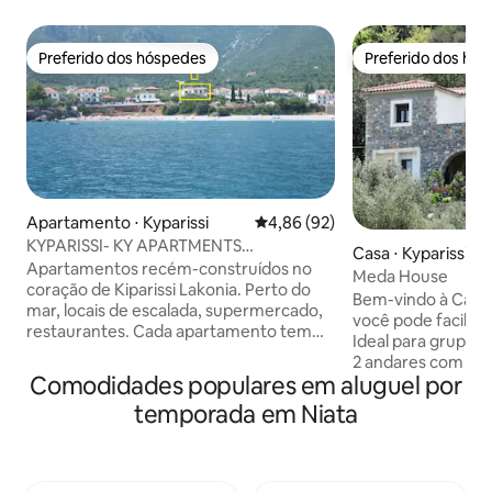
Preferido dos hóspedes
Preferido dos hó
Preferido dos hóspedes
Preferido dos hó
Apartamento ⋅ Kyparissi
4,86 de uma avaliação média de
4,86 (92)
KYPARISSI- KY APARTMENTS
Casa ⋅ Kyparissi
(apartamento 1)
Apartamentos recém-construídos no
Meda House
coração de Kiparissi Lakonia. Perto do
Bem-vindo à Casa
mar, locais de escalada, supermercado,
você pode facilme
restaurantes. Cada apartamento tem
Ideal para grupos 
uma cama de casal queen size e uma
2 andares com ent
cama de solteiro, uma TV LCD, cozinha
Comodidades populares em aluguel por
Simplesmente de
completa com forno para cozinhar
rústicas, nossa ca
temporada em Niata
diariamente, A/C, varanda privativa e
banheiros, 1 sala 
entrada privativa, banheiro, etc. Os
totalmente equipa
apartamentos estão a 100 metros da
onde você pode de
praia. Wi-Fi profissional ideal para
maravilhosa... À 