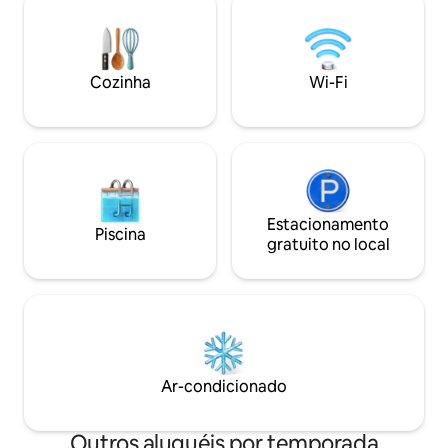
trabalho remoto. Há mais quatro
admirar as monta
apartamentos no AIRBNB no mesmo
frente o Mar Egeu
complexo e as avaliações devem ser
e o verão, o cheiro
lidas em combinação para todos os 5
floresce do nosso 
Cozinha
Wi-Fi
apartamentos mostrados.
sentidos...
Estacionamento
Piscina
gratuito no local
Ar-condicionado
Outros aluguéis por temporada