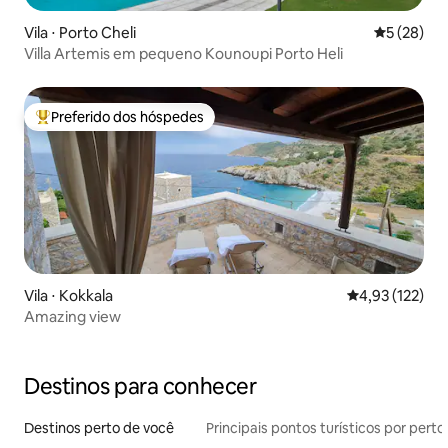
Vila ⋅ Porto Cheli
5 de uma a
5 (28)
Villa Artemis em pequeno Kounoupi Porto Heli
Preferido dos hóspedes
Entre os melhores preferidos dos hóspedes
Vila ⋅ Kokkala
4,93 de uma av
4,93 (122)
Amazing view
Destinos para conhecer
Destinos perto de você
Principais pontos turísticos por perto