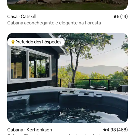
Casa ⋅ Catskill
5 de uma a
5 (14)
Cabana aconchegante e elegante na floresta
Preferido dos hóspedes
Entre os melhores preferidos dos hóspedes
Cabana ⋅ Kerhonkson
4,98 de uma ava
4,98 (468)