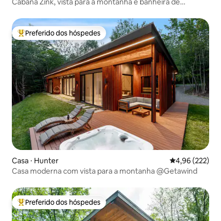
Cabana Zink, vista para a montanha e banheira de
hidromassagem
Preferido dos hóspedes
Entre os melhores preferidos dos hóspedes
Casa ⋅ Hunter
4,96 de uma av
4,96 (222)
Casa moderna com vista para a montanha @Getawind
Preferido dos hóspedes
Entre os melhores preferidos dos hóspedes