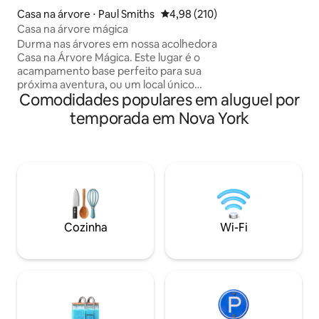
cachoeiras e riach
Casa na árvore ⋅ Paul Smiths
4,98 de uma avaliação média de 
4,98 (210)
aprecie a folhage
Casa na árvore mágica
inverno esquie/p
Durma nas árvores em nossa acolhedora
Belleayre (a 25 min
Casa na Árvore Mágica. Este lugar é o
pescaria no Lago A
acampamento base perfeito para sua
Reservatório Pepa
próxima aventura, ou um local único
de carro.
Comodidades populares em aluguel por
para se aconchegar com um bom livro.
O lugar perfeito para estar na floresta,
temporada em Nova York
mas não isolado. Cozinhe suas refeições
na cozinha próxima (a 40 minutos de
distância, sem aquecimento) em um
fogão de acampamento ou em uma
fogueira aberta. Um banheiro/chuveiro
aquecido fica a 20 minutos de distância.
Nós fornecemos lençóis, utensílios de
cozinha e ajudamos você a planejar sua
Cozinha
Wi-Fi
viagem. A propriedade inclui
quilômetros de trilhas para caminhadas
e belos lugares para explorar!