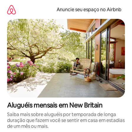
Pular
para
Anuncie seu espaço no Airbnb
o
conteúdo
Aluguéis mensais em New Britain
Saiba mais sobre aluguéis por temporada de longa
duração que fazem você se sentir em casa em estadias
de um mês ou mais.