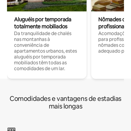
Aluguéis por temporada
Nômades digit
totalmente mobiliados
profissionais 
Da tranquilidade de chalés
Acomodações c
nas montanhas à
para profission
conveniência de
nômades com W
apartamentos urbanos, estes
adequado para 
aluguéis por temporada
mobiliados têm todas as
comodidades de um lar.
Comodidades e vantagens de estadias
mais longas