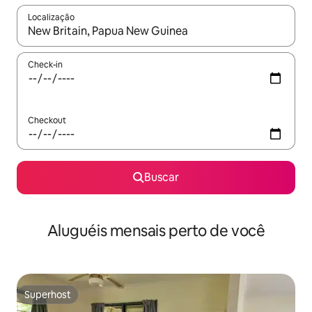
Localização
Quando os resultados estiverem disponíveis, explore-os usando
Check-in
Checkout
Buscar
Aluguéis mensais perto de você
Superhost
Superhost