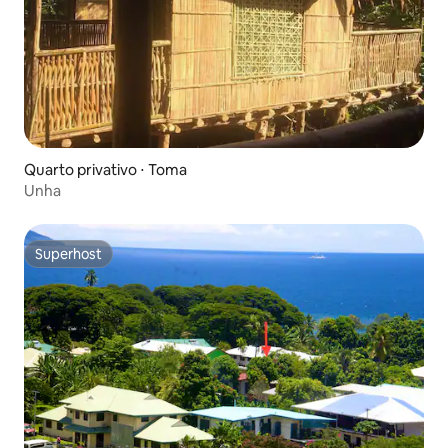
Quarto privativo ⋅ Toma
Unha
Superhost
Superhost