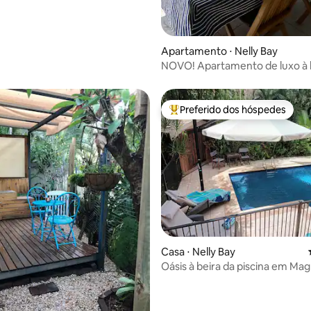
Apartamento ⋅ Nelly Bay
NOVO! Apartamento de luxo à 
em Nelly Bay.
Preferido dos hóspedes
Entre os melhores preferidos d
édia de 5, 282 avaliações
Casa ⋅ Nelly Bay
Oásis à beira da piscina em Mag