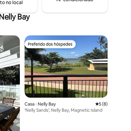
to no local
Duas varandas estendem a área de estar
do lado de fora. 6 minutos a pé da balsa.
Nelly Bay
Preferido dos hóspedes
os hóspedes
Preferido dos hóspedes
ções
Casa ⋅ Nelly Bay
5 de uma avaliaçã
5 (8)
‘Nelly Sands’, Nelly Bay, Magnetic Island