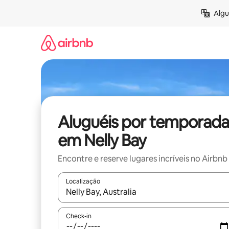
Pular
Algu
para
o
conteúdo
Aluguéis por temporada
em Nelly Bay
Encontre e reserve lugares incríveis no Airbnb
Localização
Quando os resultados estiverem disponíveis, expl
Check-in