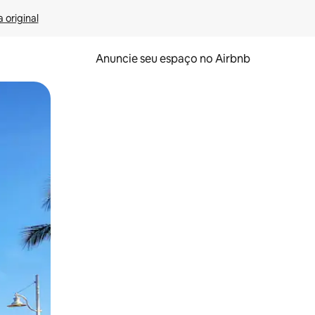
 original
Anuncie seu espaço no Airbnb
 deslizando o dedo na tela.