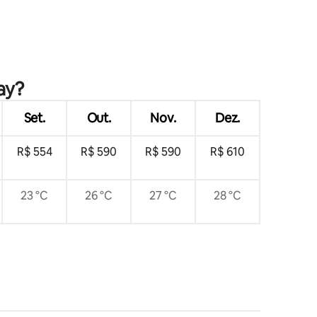
ções
ay?
Set.
Out.
Nov.
Dez.
R$ 554
R$ 590
R$ 590
R$ 610
23 °C
26 °C
27 °C
28 °C