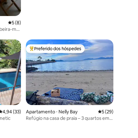
5 de uma avaliação média de 5, 8 avaliações
5 (8)
beira-mar
Preferido dos hóspedes
os hóspedes
Entre os melhores preferidos dos hóspedes
4,94 de uma avaliação média de 5, 33 avaliações
4,94 (33)
Apartamento ⋅ Nelly Bay
5 de uma avaliação
5 (29)
netic
Refúgio na casa de praia – 3 quartos em
Nelly Bay