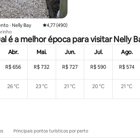
to ⋅ Nelly Bay
4,77 de uma avaliação média de 5, 490 avalia
4,77 (490)
rinho
al é a melhor época para visitar Nelly B
Abr.
Mai.
Jun.
Jul.
Ago.
R$ 656
R$ 732
R$ 727
R$ 590
R$ 574
26 °C
23 °C
21 °C
20 °C
21 °C
es
Principais pontos turísticos por perto