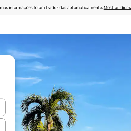
mas informações foram traduzidas automaticamente. 
Mostrar idioma
ore-os usando as seta para cima e para baixo do teclado ou tocando e