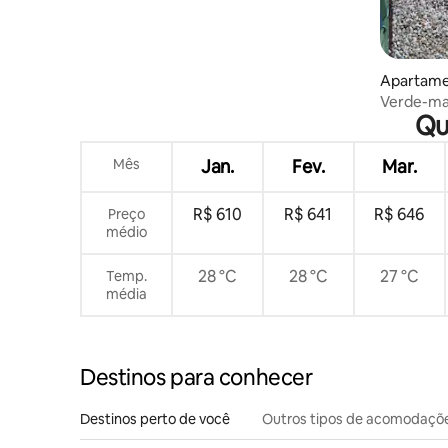
Apartamen
Verde-ma
Qu
Mês
Jan.
Fev.
Mar.
R$ 610
R$ 641
R$ 646
Preço
médio
28 °C
28 °C
27 °C
Temp.
média
Destinos para conhecer
Destinos perto de você
Outros tipos de acomodaçõ