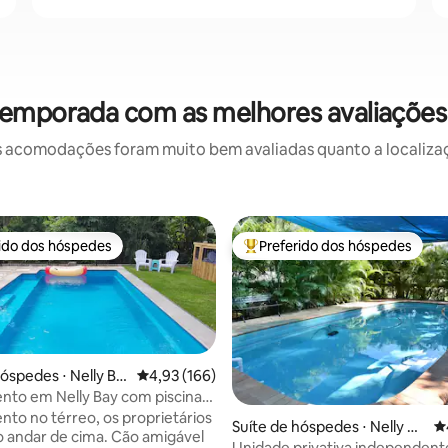
temporada com as melhores avaliações
 acomodações foram muito bem avaliadas quanto a localizaçã
rido dos hóspedes
Preferido dos hóspedes
 melhores preferidos dos hóspedes
Entre os melhores preferidos d
hóspedes ⋅ Nelly Ba
4,93 de uma avaliação média de 5, 166 avalia
4,93 (166)
to em Nelly Bay com piscina
sio
to no térreo, os proprietários
édia de 5, 258 avaliações
Suíte de hóspedes ⋅ Nelly Ba
4
andar de cima. Cão amigável
y
Unidade privativa independente