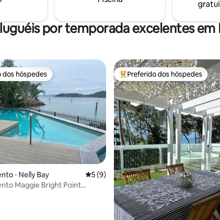
gratui
luguéis por temporada excelentes em 
o dos hóspedes
Preferido dos hóspedes
o dos hóspedes
Entre os melhores preferidos d
média de 5, 14 avaliações
to ⋅ Nelly Bay
5 de uma avaliação média de 5, 9 avalia
5 (9)
to Maggie Bright Point
Island