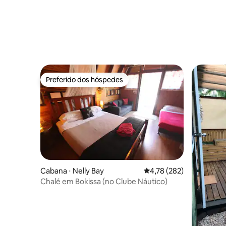
Preferido dos hóspedes
Preferido dos hóspedes
Cabana ⋅ Nelly Bay
4,78 de uma avaliação m
4,78 (282)
Chalé em Bokissa (no Clube Náutico)