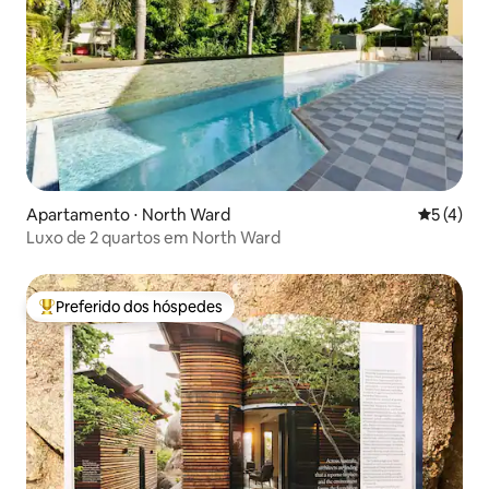
Apartamento ⋅ North Ward
5 de uma 
5 (4)
Luxo de 2 quartos em North Ward
Preferido dos hóspedes
Entre os melhores preferidos dos hóspedes