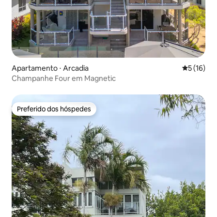
Apartamento ⋅ Arcadia
5 de uma a
5 (16)
Champanhe Four em Magnetic
Preferido dos hóspedes
Preferido dos hóspedes