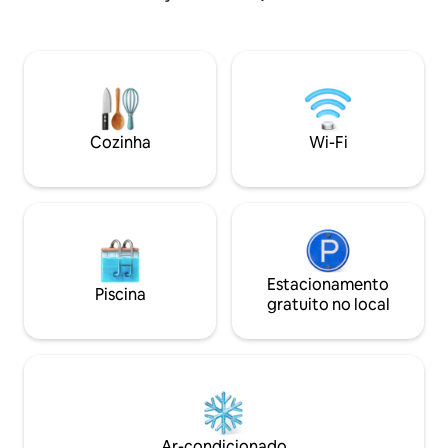
minutos a pé da pra
de borda infinita e gramado de frente
pé do terminal de 
para o mar frequentado por cangurus. O
todas as comodid
quarto principal tem pátio próprio.
árvores, pássaros,
Lavanderia separada com máquina de
o riacho do outro 
lavar roupas e secadora de roupas. Wi-Fi
se sente como se
Starlink. Smart TV no lounge e quarto
floresta tropical.
principal. KS inflável adicional com roupa
Cozinha
Wi-Fi
de cama disponível mediante solicitação.
Estacionamento
Piscina
gratuito no local
Ar-condicionado