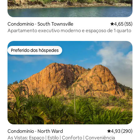
Condomínio ⋅ South Townsville
4,65 de uma a
4,65 (55)
Apartamento executivo moderno e espaçoso de 1 quarto
Preferido dos hóspedes
Preferido dos hóspedes
Condomínio ⋅ North Ward
4,93 de uma ava
4,93 (290)
As Vistas: Espaço | Estilo | Conforto | Conveniência