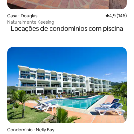
Casa ⋅ Douglas
4,9 de uma av
4,9 (146)
Naturalmente Keesing
Locações de condomínios com piscina
Condomínio ⋅ Nelly Bay