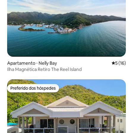
Apartamento ⋅ Nelly Bay
5 de uma a
5 (16)
Ilha Magnética Retiro The Reel Island
Preferido dos hóspedes
Preferido dos hóspedes