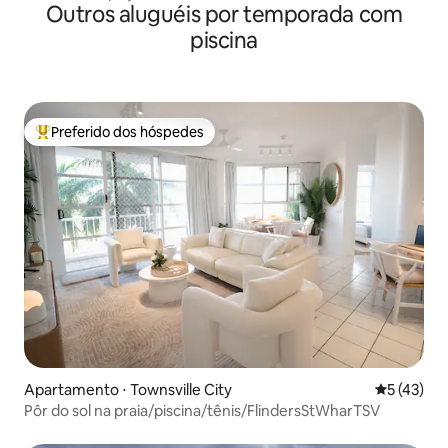
Outros aluguéis por temporada com
piscina
Preferido dos hóspedes
Entre os melhores preferidos dos hóspedes
Apartamento ⋅ Townsville City
5 de uma a
5 (43)
Pôr do sol na praia/piscina/tênis/FlindersStWharTSV