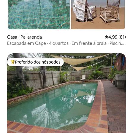
Casa ⋅ Pallarenda
4,99 de uma a
4,99 (81)
Escapada em Cape · 4 quartos · Em frente à praia · Piscina ·
Pacote
Preferido dos hóspedes
Entre os melhores preferidos dos hóspedes