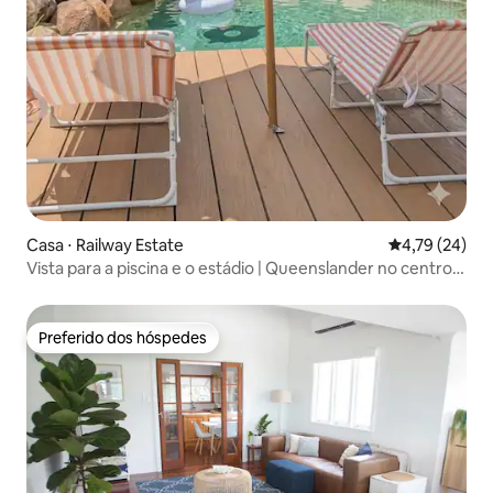
Casa ⋅ Railway Estate
4,79 de uma a
4,79 (24)
Vista para a piscina e o estádio | Queenslander no centro
da cidade
Preferido dos hóspedes
Preferido dos hóspedes