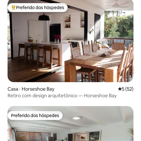
Preferido dos hóspedes
Entre os melhores preferidos dos hóspedes
Casa ⋅ Horseshoe Bay
5 de uma a
5 (52)
Retiro com design arquitetônico — Horseshoe Bay
Preferido dos hóspedes
Preferido dos hóspedes