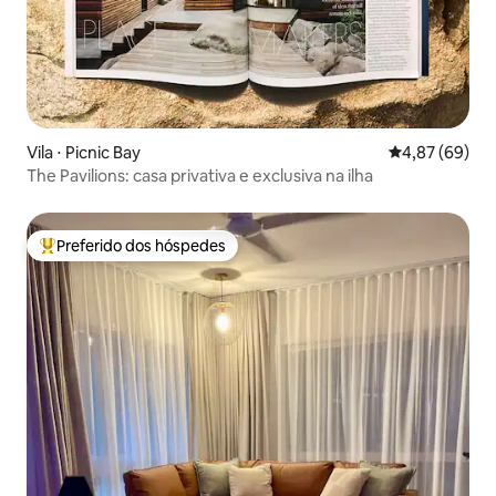
Vila ⋅ Picnic Bay
4,87 de uma a
4,87 (69)
The Pavilions: casa privativa e exclusiva na ilha
Preferido dos hóspedes
Entre os melhores preferidos dos hóspedes