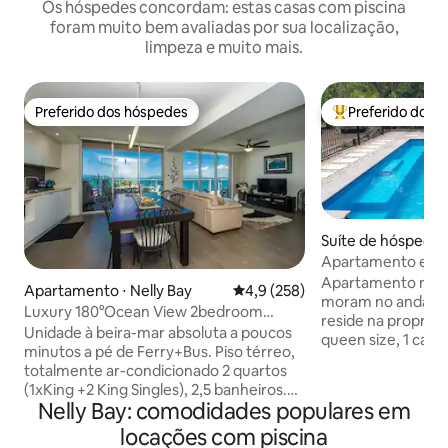
Os hóspedes concordam: estas casas com piscina
foram muito bem avaliadas por sua localização,
limpeza e muito mais.
Preferido dos hóspedes
Preferido dos 
Preferido dos hóspedes
Entre os melhore
Suíte de hóspedes 
y
Apartamento em N
de magnésio
Apartamento no té
Apartamento ⋅ Nelly Bay
4,9 de uma avaliação média de 
4,9 (258)
moram no andar d
Luxury 180°Ocean View 2bedroom
reside na propried
Unit+Rock wallabies
Unidade à beira-mar absoluta a poucos
queen size, 1 cama 
minutos a pé de Ferry+Bus. Piso térreo,
churrasqueira e ár
totalmente ar-condicionado 2 quartos
hóspedes. Ambient
(1xKing +2 King Singles), 2,5 banheiros.
exuberante, árvor
Nelly Bay: comodidades populares em
Vista ininterrupta para o mar a partir de
de magnésio. Perto
áreas de estar e quartos. Pátio com uma
locações com piscina
caminhada, pontos
mesa de 6 lugares e portão para piscina