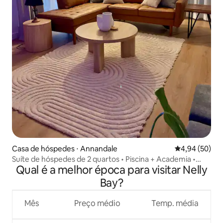
Casa de hóspedes ⋅ Annandale
4,94 de uma a
4,94 (50)
Suíte de hóspedes de 2 quartos • Piscina + Academia •
Qual é a melhor época para visitar Nelly
Perto de JCU e Hospital
Bay?
Mês
Preço médio
Temp. média