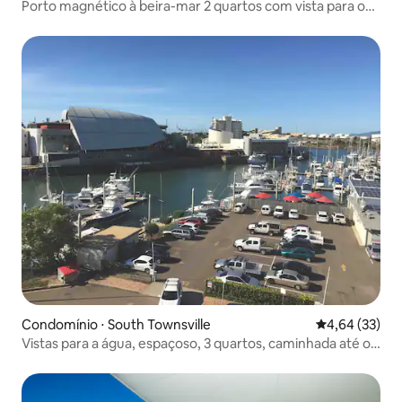
Porto magnético à beira-mar 2 quartos com vista para o
mar
Condomínio ⋅ South Townsville
4,64 de uma a
4,64 (33)
Vistas para a água, espaçoso, 3 quartos, caminhada até o
estádio