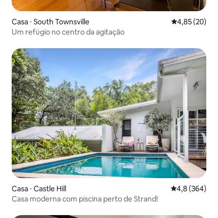
Casa ⋅ South Townsville
4,85 de uma a
4,85 (20)
Um refúgio no centro da agitação
Casa ⋅ Castle Hill
4,8 de uma av
4,8 (364)
Casa moderna com piscina perto de Strand!