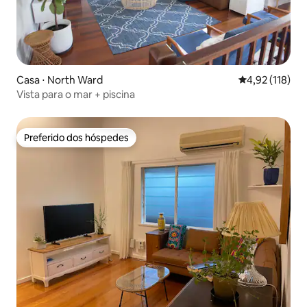
Casa ⋅ North Ward
4,92 de uma av
4,92 (118)
Vista para o mar + piscina
Preferido dos hóspedes
Preferido dos hóspedes