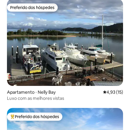
Preferido dos hóspedes
Preferido dos hóspedes
Apartamento ⋅ Nelly Bay
4,93 de uma a
4,93 (15)
Luxo com as melhores vistas
Preferido dos hóspedes
Entre os melhores preferidos dos hóspedes