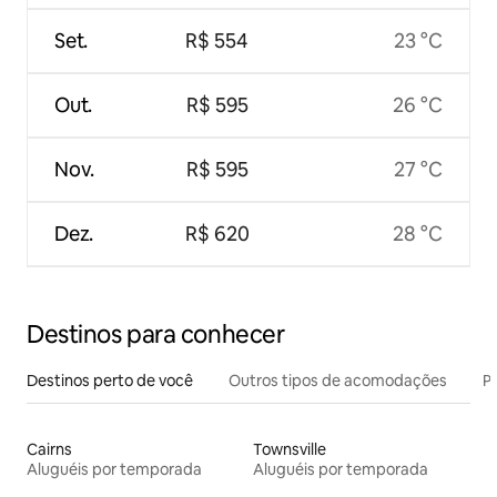
Set.
R$ 554
23 °C
Out.
R$ 595
26 °C
Nov.
R$ 595
27 °C
Dez.
R$ 620
28 °C
Destinos para conhecer
Destinos perto de você
Outros tipos de acomodações
Pr
Cairns
Townsville
Aluguéis por temporada
Aluguéis por temporada