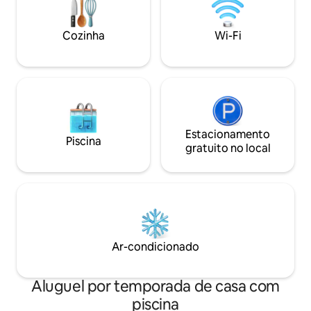
desmontagem, outro teto de tábuas
apenas 15 minutos
pintado à mão, com aproximadamente
500 anos de idade, foi descoberto no 2º
Cozinha
Wi-Fi
andar.
Estacionamento
Piscina
gratuito no local
Ar-condicionado
Aluguel por temporada de casa com
piscina