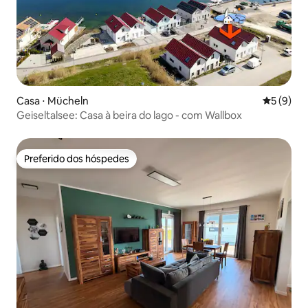
Casa ⋅ Mücheln
5 de uma 
5 (9)
Geiseltalsee: Casa à beira do lago - com Wallbox
Preferido dos hóspedes
Preferido dos hóspedes