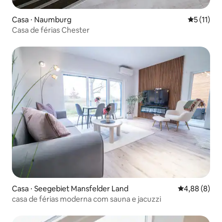
Casa ⋅ Naumburg
5 de uma a
5 (11)
Casa de férias Chester
Casa ⋅ Seegebiet Mansfelder Land
4,88 de uma 
4,88 (8)
casa de férias moderna com sauna e jacuzzi