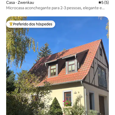
Casa ⋅ Zwenkau
5 de uma 
5 (5)
Microcasa aconchegante para 2-3 pessoas, elegante e
NOVA
Preferido dos hóspedes
Entre os melhores preferidos dos hóspedes