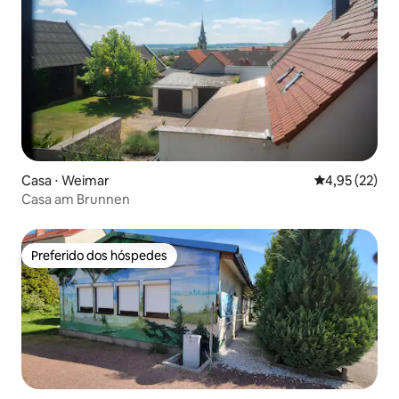
Casa ⋅ Weimar
4,95 de uma a
4,95 (22)
Casa am Brunnen
Preferido dos hóspedes
Preferido dos hóspedes