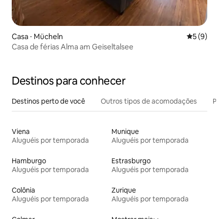
Casa ⋅ Mücheln
5 de uma 
5 (9)
Casa de férias Alma am Geiseltalsee
Destinos para conhecer
Destinos perto de você
Outros tipos de acomodações
Pr
Viena
Munique
Aluguéis por temporada
Aluguéis por temporada
Hamburgo
Estrasburgo
Aluguéis por temporada
Aluguéis por temporada
Colônia
Zurique
Aluguéis por temporada
Aluguéis por temporada