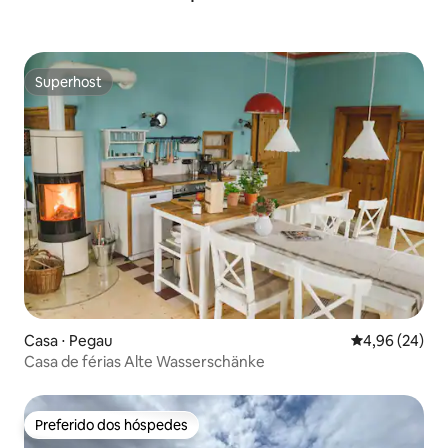
Superhost
Superhost
Casa ⋅ Pegau
4,96 de uma a
4,96 (24)
Casa de férias Alte Wasserschänke
Preferido dos hóspedes
Preferido dos hóspedes