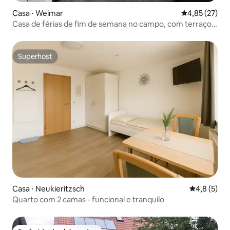
Casa ⋅ Weimar
4,85 de uma a
4,85 (27)
Casa de férias de fim de semana no campo, com terraço e
jardim
Superhost
Superhost
Casa ⋅ Neukieritzsch
4,8 de uma 
4,8 (5)
Quarto com 2 camas - funcional e tranquilo