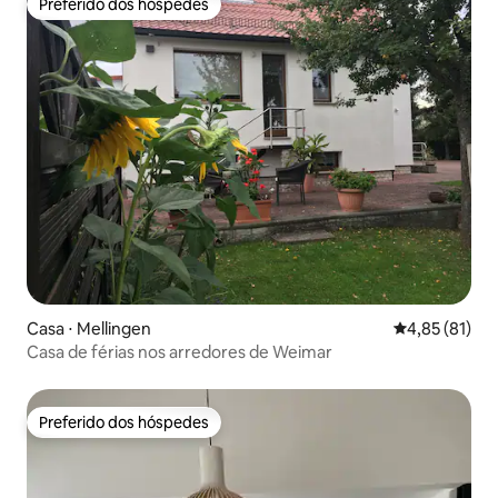
Preferido dos hóspedes
Preferido dos hóspedes
Casa ⋅ Mellingen
4,85 de uma a
4,85 (81)
Casa de férias nos arredores de Weimar
Preferido dos hóspedes
Preferido dos hóspedes