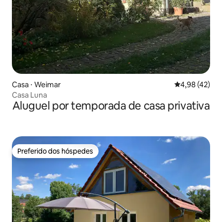
Casa ⋅ Weimar
4,98 de uma a
4,98 (42)
Casa Luna
Aluguel por temporada de casa privativa
Preferido dos hóspedes
Preferido dos hóspedes