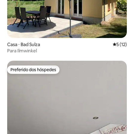
Casa ⋅ Bad Sulza
5 de uma a
5 (12)
Para Ilmwinkel
Preferido dos hóspedes
Preferido dos hóspedes