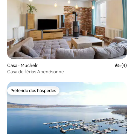
Casa ⋅ Mücheln
5 de uma 
5 (4)
Casa de férias Abendsonne
Preferido dos hóspedes
Preferido dos hóspedes