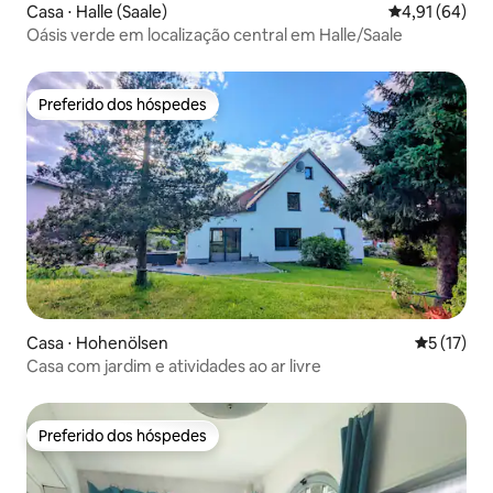
Casa ⋅ Halle (Saale)
4,91 de uma a
4,91 (64)
Oásis verde em localização central em Halle/Saale
Preferido dos hóspedes
Preferido dos hóspedes
Casa ⋅ Hohenölsen
5 de uma a
5 (17)
Casa com jardim e atividades ao ar livre
Preferido dos hóspedes
Preferido dos hóspedes