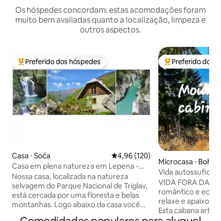
Os hóspedes concordam: estas acomodações foram
muito bem avaliadas quanto a localização, limpeza e
outros aspectos.
Preferido dos hóspedes
Preferido dos 
Entre os melhores preferidos dos hóspedes
Entre os melhore
Casa ⋅ Soča
4,96 de uma avaliação média de 
4,96 (120)
Microcasa ⋅ Bohinj
Casa em plena natureza em Lepena -
Vida autossuficien
Vale de Soča
Nossa casa, localizada na natureza
ecológico românti
VIDA FORA DA RED
selvagem do Parque Nacional de Triglav,
romântico e ecoló
está cercada por uma floresta e belas
relaxe e apaixone-
montanhas. Logo abaixo da casa você
Esta cabana artesa
pode explorar incríveis bosques
privados, convida