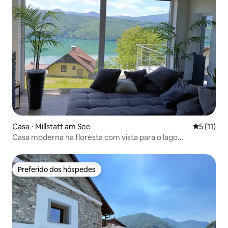
Casa ⋅ Millstatt am See
5 de uma a
5 (11)
Casa moderna na floresta com vista para o lago
Millstättersee
Preferido dos hóspedes
Preferido dos hóspedes