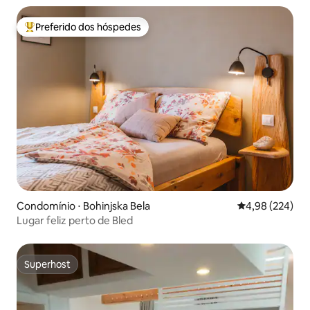
Preferido dos hóspedes
Entre os melhores preferidos dos hóspedes
Condomínio ⋅ Bohinjska Bela
4,98 de uma ava
4,98 (224)
Lugar feliz perto de Bled
Superhost
Superhost