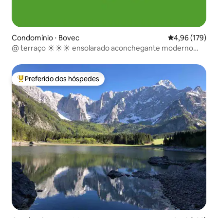
Condomínio ⋅ Bovec
4,96 de uma av
4,96 (179)
@ terraço ☀☀☀ ensolarado aconchegante moderno
estúdio ♥♥♥
Preferido dos hóspedes
Entre os melhores preferidos dos hóspedes