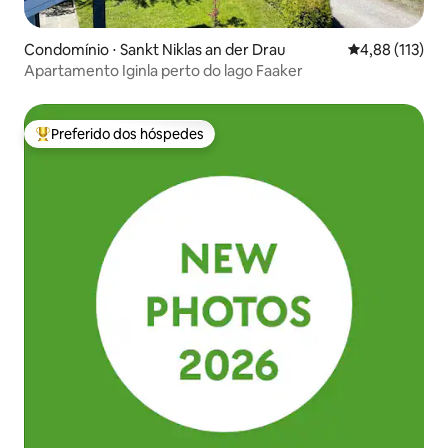
Condomínio ⋅ Sankt Niklas an der Drau
4,88 de uma av
4,88 (113)
Apartamento Iginla perto do lago Faaker
Preferido dos hóspedes
Entre os melhores preferidos dos hóspedes