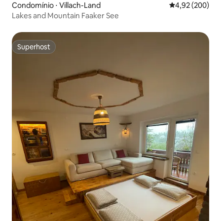
Condomínio ⋅ Villach-Land
4,92 de uma ava
4,92 (200)
Lakes and Mountain Faaker See
Superhost
Superhost