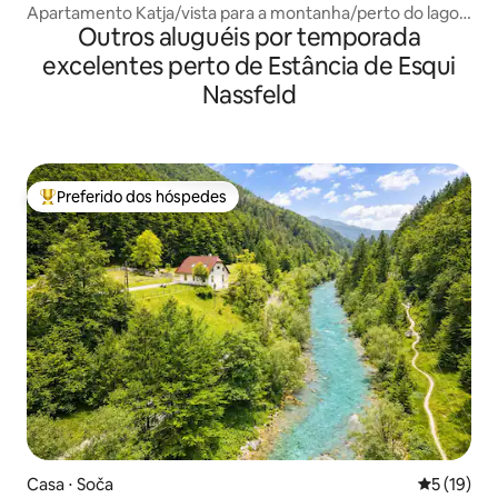
Apartamento Katja/vista para a montanha/perto do lago
Outros aluguéis por temporada
Bohinj
excelentes perto de Estância de Esqui
Nassfeld
Preferido dos hóspedes
Entre os melhores preferidos dos hóspedes
Casa ⋅ Soča
5 de uma a
5 (19)