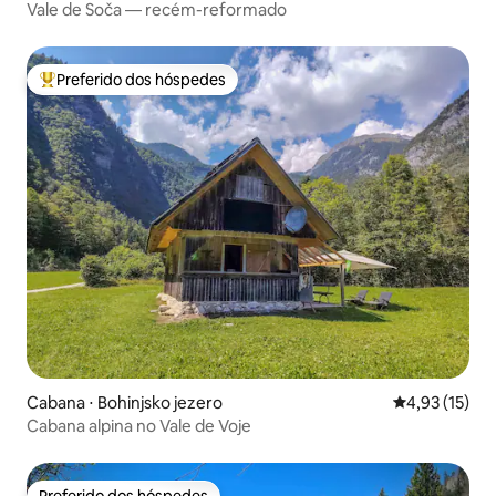
Vale de Soča — recém-reformado
Preferido dos hóspedes
Entre os melhores preferidos dos hóspedes
Cabana ⋅ Bohinjsko jezero
4,93 de uma a
4,93 (15)
Cabana alpina no Vale de Voje
Preferido dos hóspedes