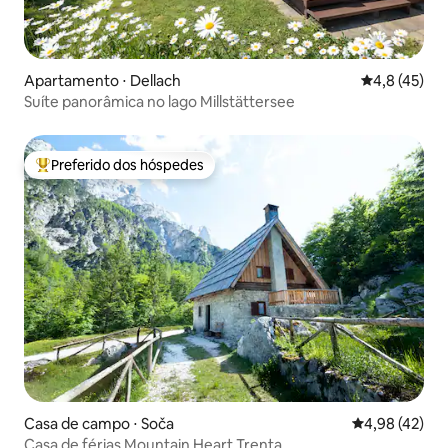
Apartamento ⋅ Dellach
4,8 de uma a
4,8 (45)
Suíte panorâmica no lago Millstättersee
Preferido dos hóspedes
Entre os melhores preferidos dos hóspedes
Casa de campo ⋅ Soča
4,98 de uma a
4,98 (42)
Casa de férias Mountain Heart Trenta