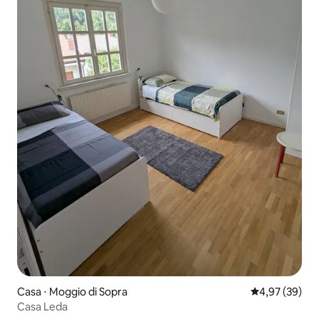
Casa ⋅ Moggio di Sopra
4,97 de uma a
4,97 (39)
Casa Leda