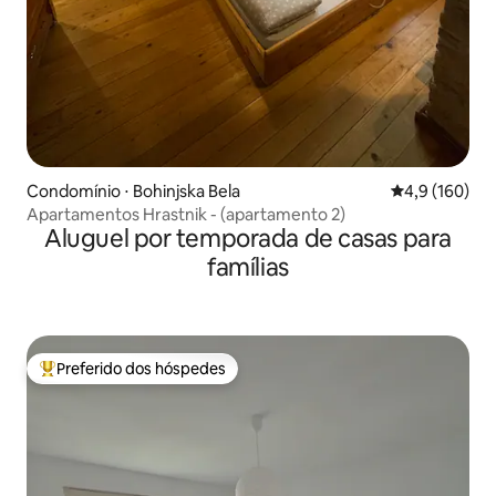
Condomínio ⋅ Bohinjska Bela
4,9 de uma av
4,9 (160)
Apartamentos Hrastnik - (apartamento 2)
Aluguel por temporada de casas para
famílias
Preferido dos hóspedes
Entre os melhores preferidos dos hóspedes