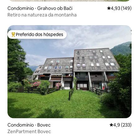
Condomínio ⋅ Grahovo ob Bači
4,93 de uma av
4,93 (149)
Retiro na natureza da montanha
Preferido dos hóspedes
Entre os melhores preferidos dos hóspedes
Condomínio ⋅ Bovec
4,9 de uma av
4,9 (233)
ZenPartment Bovec