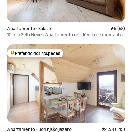
Apartamento ⋅ Saletto
5 de uma a
5 (53)
10 min Sella Nevea Apartamento residência de montanha
Preferido dos hóspedes
Entre os melhores preferidos dos hóspedes
Apartamento ⋅ Bohinjsko jezero
4,94 de uma av
4,94 (145)