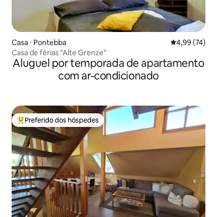
Casa ⋅ Pontebba
4,99 de uma a
4,99 (74)
Casa de férias "Alte Grenze"
Aluguel por temporada de apartamento
com ar-condicionado
Preferido dos hóspedes
Entre os melhores preferidos dos hóspedes