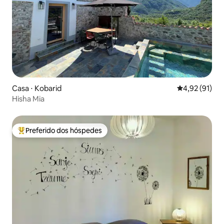
Casa ⋅ Kobarid
4,92 de uma a
4,92 (91)
Hisha Mia
Preferido dos hóspedes
Entre os melhores preferidos dos hóspedes