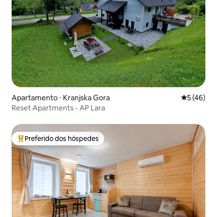
Apartamento ⋅ Kranjska Gora
5 de uma a
5 (46)
Reset Apartments - AP Lara
Preferido dos hóspedes
Entre os melhores preferidos dos hóspedes