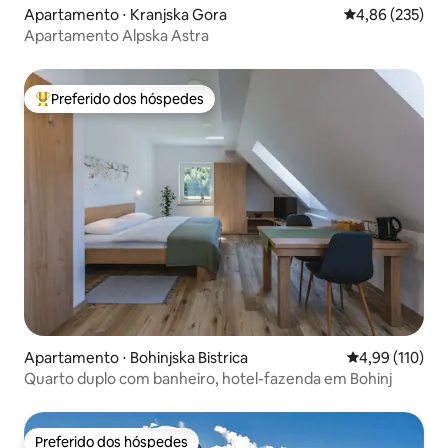
Apartamento ⋅ Kranjska Gora
4,86 de uma av
4,86 (235)
Apartamento Alpska Astra
Preferido dos hóspedes
Entre os melhores preferidos dos hóspedes
Apartamento ⋅ Bohinjska Bistrica
4,99 de uma av
4,99 (110)
Quarto duplo com banheiro, hotel-fazenda em Bohinj
Preferido dos hóspedes