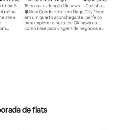
curta du
o (máx. 5
15 min para Junglia Okinawa ｜Cozinha｜
Não forne
Quarto twin
24 m² no
⚫️New Condo Hotel em Nago City Fique
tamanho 
e até a
em um quarto aconchegante, perfeito
seguinte
hi. ・
para explorar o norte de Okinawa ou
Profundidade = 
 com
como base para viagens de negócios e
fica mai
ido. ・A 15
estadias longas. Localização ⚫️tranquila e
adicional
anquilo e
relaxante Localizado em uma área
acesso ao
tranquila nos arredores do centro da
ica local
cidade de Nago, o hotel oferece fácil
acesso às principais atrações, tornando-
arelas
o um ponto de partida ideal para sua
am o
viagem. ⚫️Experimente o norte de
Okinawa Quer você esteja aqui para
). Acesso
passeios turísticos, trabalho ou uma
dor).
estadia longa, desfrute de um espaço
ento
relaxante e confortável para relaxar e
1.000
aproveitar ao máximo sua visita.
orada de flats