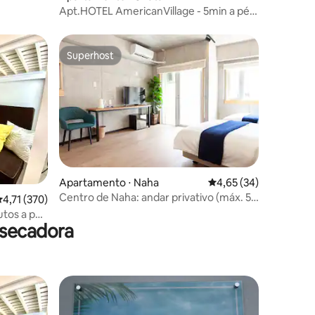
Apt.HOTEL AmericanVillage - 5min a pé.
#105
Superhost
Superhost
Apartamento ⋅ Naha
4,65 de uma avaliação
4,65 (34)
Centro de Naha: andar privativo (máx. 5
,71 de uma avaliação média de 5, 370 avaliações
4,71 (370)
pessoas) por Kokusai St
utos a pé
 secadora
de um