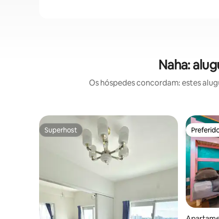
Naha: alug
Os hóspedes concordam: estes alugué
Superhost
Preferid
Superhost
Preferid
Apartame