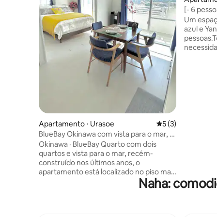
[- 6 pesso
minutos a
Um espaç
deslumbra
azul e Ya
ao ônibus
pessoas.
carros de
necessida
eletrodom
detergent
conforta
estadia l
Tiger Bea
um ônibus
ponto de 
apartame
Apartamento ⋅ Urasoe
5 de uma avaliação
5 (3)
Aeroporto
BlueBay Okinawa com vista para o mar, 2
um carro
quartos, 6 hóspedes, 20 min do
Okinawa · BlueBay Quarto com dois
assistir 
aeroporto
quartos e vista para o mar, recém-
design pi
construído nos últimos anos, o
projetor d
apartamento está localizado no piso mais
restauran
Naha: comodid
alto (6 andares) do Vent du Vent Hotel,
na área, 
Urasu City, Okinawa, com uma área de
convenie
quarto de 43 metros quadrados, dois
"caminha
quartos, cozinha aberta, pode acomodar
desfruta