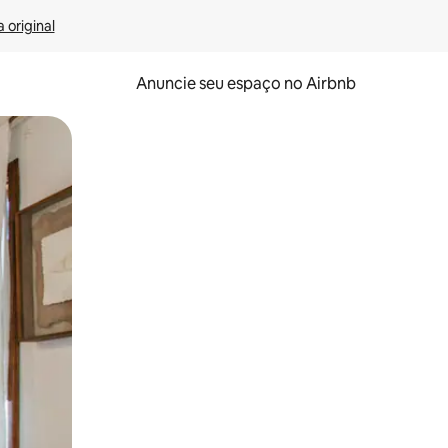
 original
Anuncie seu espaço no Airbnb
 deslizando o dedo na tela.