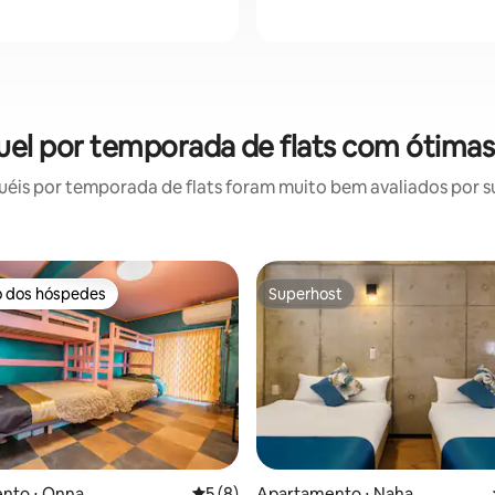
uel por temporada de flats com ótimas
is por temporada de flats foram muito bem avaliados por su
o dos hóspedes
Superhost
o dos hóspedes
Superhost
nto ⋅ Onna
5 de uma avaliação média de 5, 8 avalia
5 (8)
Apartamento ⋅ Naha