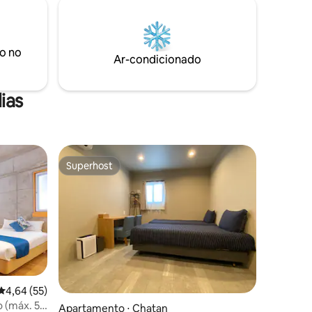
o no
Ar-condicionado
ias
Superhost
Superhost
4,64 de uma avaliação média de 5, 55 avaliações
4,64 (55)
o (máx. 5
ções
Apartamento ⋅ Chatan