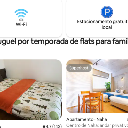
 privativa tipo apartamento.
Estacionamento gratuit
Wi-Fi
local
uguel por temporada de flats para famíl
Superhost
Superhost
Apartamento ⋅ Naha
média de 5, 62 avaliações
Centro de Naha: andar privativ
a
4,7 de uma avaliação média de 5, 142 avalia
4,7 (142)