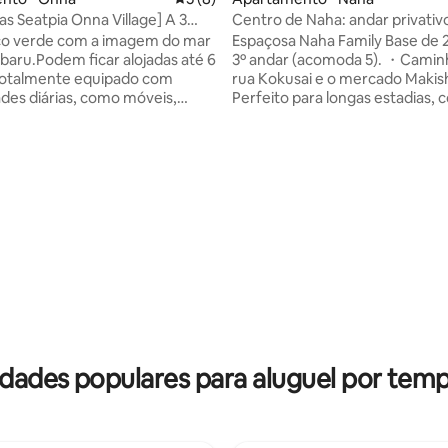
as Seatpia Onna Village] A 3
Centro de Naha: andar privativ
 pé da praia com vista
pessoas) por Kokusai St
o verde com a imagem do mar
Espaçosa Naha Family Base de 
nte para o mar, acesso direto
nbaru.Podem ficar alojadas até 6
3º andar (acomoda 5). ・Caminh
 do aeroporto e aluguel de
Totalmente equipado com
rua Kokusai e o mercado Makis
snecessários
des diárias, como móveis,
Perfeito para longas estadias,
ésticos, pratos e
lavanderia privativa e Wi-Fi ráp
e.Você pode ficar
minutos do aeroporto. Hotel tr
velmente, mesmo para uma
privativo de 4 quartos. ・Fácil 
onga.Onna Village, Tiger Beach e
Noren Plaza e à cena gastronôm
ch ficam a 3 minutos a pé!Há
de "Senbero". Geladeira, chaleira e ar-
 direto para o aeroporto no
condicionado incluídos. As pass
ônibus em frente ao
cobertas da Rua Kokusai facilit
nto.Você pode acessar o
passeio em dias chuvosos! ※O quarto fica
 média de 5, 3 avaliações
 de Naha de ônibus sem alugar
no 3º andar (2º andar na Europa
. Também é recomendado
apenas por escadas (sem eleva
a filmes com um espaço de
※Estacionamento: estacionam
toresco e fotogênico e um
'Noren Plaza' em frente (máx. 
e teto.Há vários hotéis,
JPY/12 horas).
tes e uma loja de conveniência
ades populares para aluguel por temp
e uma área de resort
nte onde você pode
r".Esperamos que você possa
r do tempo de Okinawa em