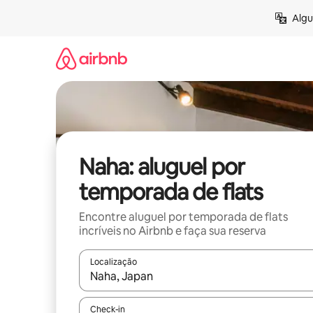
Pular
Algu
para
o
conteúdo
Naha: aluguel por
temporada de flats
Encontre aluguel por temporada de flats
incríveis no Airbnb e faça sua reserva
Localização
Quando os resultados estiverem disponíveis, expl
Check-in