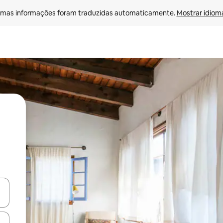
mas informações foram traduzidas automaticamente. 
Mostrar idioma
ore-os usando as seta para cima e para baixo do teclado ou tocando e