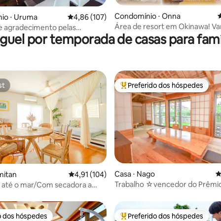
édia de 5, 219 avaliações
Condomínio ⋅ Onna
4
io ⋅ Uruma
4,86 de uma avaliação média de 5, 107 avalia
4,86 (107)
Área de resort em Okinawa! V
de agradecimento pelas
guel por temporada de casas para famí
relaxar! * Condomínio de estilo
s excelentes! Perto da entrada
7 minutos da IC e 3 minutos a pé
 trevo da rodovia! Localização
 acesso a Onna, Chatan e Nago!
st
Preferido dos hóspedes
st
Entre os melhores preferidos d
Casa ⋅ Nago
4
édia de 5, 170 avaliações
mitan
4,91 de uma avaliação média de 5, 104 avalia
4,91 (104)
Trabalho ☆vencedor do Prêmi
 até o mar/Com secadora a
Arquitetura em Madeira Naka
Home theater/Estacionamento
/Com carregador EV
o dos hóspedes
Preferido dos hóspedes
o dos hóspedes
Entre os melhores preferidos d