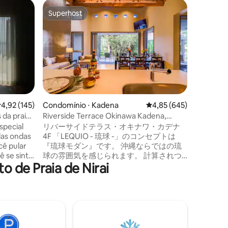
Casebre 
Superhost
Preferi
Superhost
Preferi
[Ryukyu 
com um t
Uma anti
tranquili
onde a t
simples 
preenche
mar.
coisas d
O som do 
mudança 
permanec
Quando v
,92 de uma avaliação média de 5, 145 avaliações
4,92 (145)
Condomínio ⋅ Kadena
4,85 de uma avaliação m
4,85 (645)
ções
respira f
 da praia,
Riverside Terrace Okinawa Kadena,
do seu c
 uma casa
Apartamento Familiar 4
special
リバーサイドテラス・オキナワ・カデナ
A vegeta
kuru
das ondas
4F 「LEQUIO - 琉球 -」のコンセプトは
"pintura"
cê pular
『琉球モダン』です。 沖縄ならではの琉
baixinho com
ê se sinta
球の雰囲気を感じられます。 計算されつ
Churaumi 
 de Praia de Nirai
 relaxante
くした複雑な階層や造りは、モダン建築
carro. E
cial que
の面白さも十分楽しめます。 やちむん作
passeios 
a
家による陶板オブジェが飾られ、まるで
passo lon
o que o
美術館のような雰囲気です。 最上階のた
também u
ol do
め屋外のバルコニースペースも充実して
retornar 
aia.
おり、高い木々や比謝川の流れを上から
Apresentamos ・ Não 
tiver
見下ろす眺めは圧巻。 まるで天空にいる
disponív