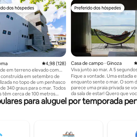
rido dos hóspedes
Preferido dos hóspedes
 melhores preferidos dos hóspedes
Preferido dos hóspedes
édia de 5, 206 avaliações
Casa de campo ⋅ Ginoza
4
ruma
4,98 de uma avaliação média de 5, 128 avalia
4,98 (128)
Viva junto ao mar. A 5 segundos
ade em terreno elevado com
descalço, e com a liberdade de
340 graus para o mar e terraço
Fique a vontade. Uma estadia e
 construída em setembro de
inteira só para você, na Villa Ku
rasco
enquanto sente o mar. O som 
alizada no topo de um penhasco
parece uma praia privada se vo
 de 340 graus para o mar. Todos
da sala de estar! Quero que voc
s têm cerca de 100 metros
ares para aluguel por temporada perto
como o "tempo da ilha" único e
 e vista para o mar. As áreas
de Okinawa em um espaço espe
is para os hóspedes são as
é diferente de um hotel grande N
ões no segundo andar e o
manhã de acordar mais cedo d
ara churrasco no último andar.
habitual, observe o nascer do s
rto tem uma TV de 50
horizonte e dê um passeio na pr
 ou mais, e a sala de estar tem
Coma no convés se o tempo es
or 4K e uma tela grande, onde