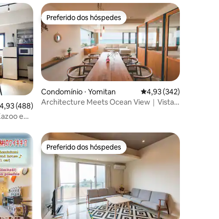
までにご連絡が必要です。 期限を過ぎて
Preferido dos hóspedes
しまうとご希望に添えない場合や、キャ
os hóspedes
Preferido dos hóspedes
ンセル料金が発生いたします。 ・キャン
セル料：8日前～ 50％、4日前～ 100％ メ
ニュー：ご要望に合わせて、旬の食材や
沖縄ならではの食材を活かした特別なお
料理をご用意いたします。 ご不明な点が
ございましたら、お気軽にお問い合わせ
くださいませ。 【中間清掃サービス実
Condomínio ⋅ Yomitan
4,93 de uma avaliação 
4,93 (342)
施：5,000円】 滞在中に清掃希望の方は清
掃希望日の前日17：00までに連絡くださ
Architecture Meets Ocean View｜Vista
ções
,93 de uma avaliação média de 5, 488 avaliações
4,93 (488)
い。 ・ベッドリネン ・タオル交換 ・ごみ
para o mar e luz natural criam...
Kazoo e
箱のゴミ回収 ・床の掃除機掛け（荷物の
om limite
ある個所は掃除できません）
 quartos
Preferido dos hóspedes
Preferido dos hóspedes