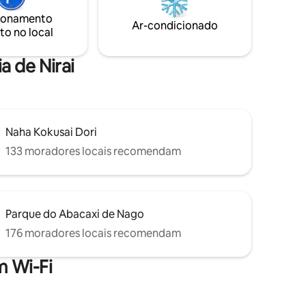
re sua
ような開放的なプライベート空間です。
sua compreensão
ionamento
toma café
また、テラスには高品質な日本国産ヒノ
natureza,
Ar-condicionado
to no local
so. Eu
キを使ったバレルサウナがございます。
inevitav
ご滞在中はお好きな時間にお好きなだけ
evite res
s, de
お使いいただけます。 ロウリュも可能で
como laga
a de Nirai
radável
すので、ヒノキの香りと蒸気に包まれ、
uanto
鳥のさえずりを聞き、沖縄の風を全身で
 céu
感じながら、とびきり贅沢でリラックス
r com sua
した非日常の「ととのい時間」をお楽し
.. Tenho
みください。 （使用方法等はお部屋に説
Naha Kokusai Dori
or parte
明書を置いております） Wi-Fiあり。 無料
tempo.
駐車場1台、2台目は他のゲストの車が停ま
133 moradores locais recomendam
 a porta
っていない場合は駐車可能です。 3歳以下
ua segunda
無料。 【お部屋と寝具について】 お部屋
1:シングルベッド×2 お部屋2:ダブルベッド
ova
×1 【トイレ】 2つ（ウォシュレット付）
Parque do Abacaxi de Nago
da!)
【お風呂】 3つ（1つは屋外バスタブ付
き、2つはシャワーのみ) ＜出張シェフ＞
176 moradores locais recomendam
・おひとり様22,000円～ ※別途出張費が発
生いたします。 ・2名以上からご予約可能
 Wi-Fi
・チェックイン5日前までにご連絡が必要
です。 ・ご希望の日程に添えない場合が
ございます。 予めご了承くださいませ。
・変更、キャンセルはチェックイン5日前