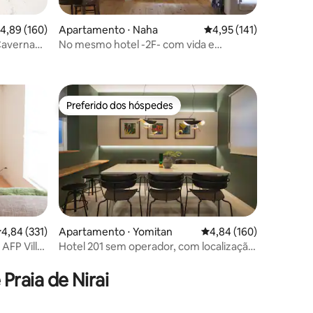
ções
,89 de uma avaliação média de 5, 160 avaliações
4,89 (160)
Apartamento ⋅ Naha
4,95 de uma avaliação 
4,95 (141)
 Caverna『
No mesmo hotel -2F- com vida e
artesanato de Okinawa
Preferido dos hóspedes
Preferido dos hóspedes
,84 de uma avaliação média de 5, 331 avaliações
4,84 (331)
Apartamento ⋅ Yomitan
4,84 de uma avaliação 
4,84 (160)
AFP Villa
Hotel 201 sem operador, com localização
ções
ideal para viagens com amigos e
familiares, negócios e estadias de longa
Praia de Nirai
duração