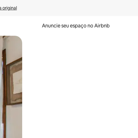
 original
Anuncie seu espaço no Airbnb
 deslizando o dedo na tela.