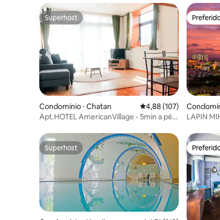
Superhost
Preferid
Superhost
Preferid
Condomínio ⋅ Chatan
4,88 de uma avaliação m
4,88 (107)
Condomín
n
Apt.HOTEL AmericanVillage - 5min a pé.
LAPIN MI
#301
Entrance 
Hotel A2
Superhost
Preferid
Superhost
Preferid