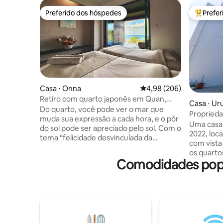
Preferido dos hóspedes
Prefe
Preferido dos hóspedes
Entre os
Casa ⋅ Onna
4,98 de uma avaliação m
4,98 (206)
Retiro com quarto japonês em Quan,
Casa ⋅ U
vista para o mar e sauna privativa
Do quarto, você pode ver o mar que
Propried
muda sua expressão a cada hora, e o pôr
vista de 
Uma casa
do sol pode ser apreciado pelo sol. Com o
para chur
2022, loc
tema “felicidade desvinculada da
com vista
economia ou dos bens materiais”, a
os quarto
Quinta do Passo busca oferecer aos
Comodidades popul
quadrados
hóspedes, durante toda a estadia, uma
disponíve
variedade de experiências de
acomodaç
relaxamento e paz interior, incluindo
terraço p
sauna e cama spa. Durante sua estadia,
Cada qua
sinta-se à vontade para entrar em
polegadas
contato com o anfitrião e nos informar o
um projet
que você gostaria, além da bela vista