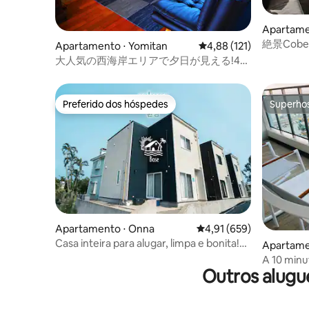
Apartam
絶景Cober
Apartamento ⋅ Yomitan
4,88 de uma avaliação m
4,88 (121)
vistas incr
大人気の西海岸エリアで夕日が見える!4名
まで宿泊OK!隠れ家的な個室☆ゆっくりで
きる静かなお部屋♪
Preferido dos hóspedes
Superho
Preferido dos hóspedes
Superho
Apartamento ⋅ Onna
4,91 de uma avaliação m
4,91 (659)
Casa inteira para alugar, limpa e bonita!
Apartame
Totalmente equipada, com secadora e
A 10 minu
bebedouro, muito popular entre famílias
Outros alugué
Vista par
com crianças, ótima...
de carro 
pessoas!