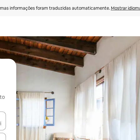
mas informações foram traduzidas automaticamente. 
Mostrar idioma
ito
ore-os usando as seta para cima e para baixo do teclado ou tocando e