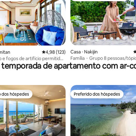
édia de 5, 161 avaliações
Casa ⋅ Nakijin
4
mitan
4,98 de uma avaliação média de 5, 123 avalia
4,98 (123)
Família・Grupo 8 pessoas/tópi
 e fogos de artifício permitidos
r temporada de apartamento com ar-c
JUNGLIA12 pontos/praia・Cida
dim | Acomodação espaçosa e
Kinabalu 8 pontos/Aquário de B
ara famílias com crianças, para
Island 18 pontos
ssoas!
o dos hóspedes
Preferido dos hóspedes
o dos hóspedes
Preferido dos hóspedes