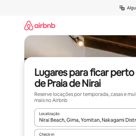
Pular
Algu
para
o
conteúdo
Lugares para ficar perto
de Praia de Nirai
Reserve locações por temporada, casas e mu
mais no Airbnb
Localização
Quando os resultados estiverem disponíveis, expl
Check-in