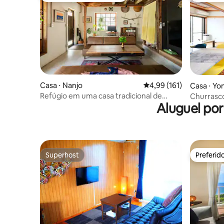
Casa ⋅ Nanjo
4,99 de uma avaliação m
4,99 (161)
Casa ⋅ Yo
Refúgio em uma casa tradicional de
Churrasco
Aluguel po
Okinawa! [Umino24]
| Com jar
popular p
até 10 pe
Superhost
Preferid
Superhost
Preferid