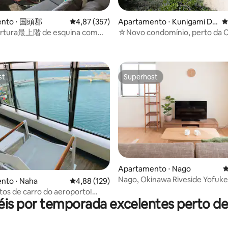
ento ⋅ 国頭郡
4,87 de uma avaliação média de 5, 357 avalia
4,87 (357)
Apartamento ⋅ Kunigami Dis
4
trict
tura最上階 de esquina com
☆Novo condomínio, perto da
édia de 5, 121 avaliações
íveis!
Azul』☆
st
Superhost
st
Superhost
édia de 5, 659 avaliações
Apartamento ⋅ Nago
4
Nago, Okinawa Riveside Yofuke 
nto ⋅ Naha
4,88 de uma avaliação média de 5, 129 avalia
4,88 (129)
(T)
tos de carro do aeroporto!
is por temporada excelentes perto de 
a o mar! Localizado a 10 minutos
da Kokusai-dori! Acomoda até 5